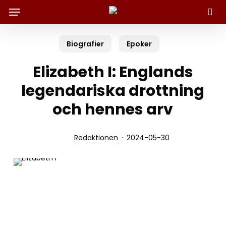
Menu
Skip
to
Sök
main
content
Biografier
Epoker
Elizabeth I: Englands
legendariska drottning
och hennes arv
Redaktionen
2024-05-30