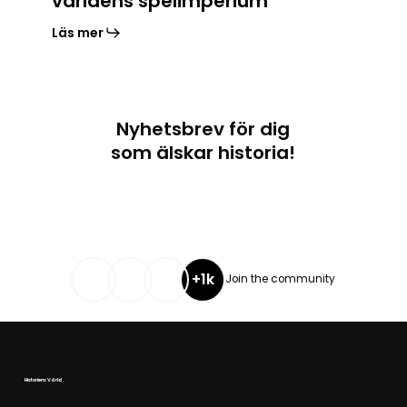
världens spelimperium
Läs mer
Nyhetsbrev för dig
som älskar historia!
+1k
Join the community
Historiens Värld