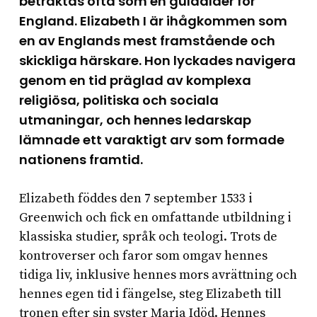
betraktas ofta som en guldålder för
England. Elizabeth I är ihågkommen som
en av Englands mest framstående och
skickliga härskare. Hon lyckades navigera
genom en tid präglad av komplexa
religiösa, politiska och sociala
utmaningar, och hennes ledarskap
lämnade ett varaktigt arv som formade
nationens framtid.
Elizabeth föddes den 7 september 1533 i
Greenwich och fick en omfattande utbildning i
klassiska studier, språk och teologi. Trots de
kontroverser och faror som omgav hennes
tidiga liv, inklusive hennes mors avrättning och
hennes egen tid i fängelse, steg Elizabeth till
tronen efter sin syster Maria Idöd. Hennes