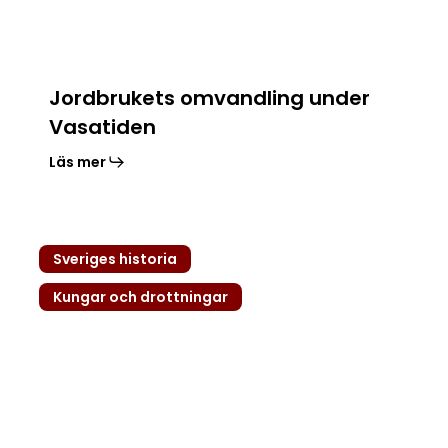
Jordbrukets omvandling under
Vasatiden
Läs mer
Gustav
Sveriges historia
Vasas
uppror
Kungar och drottningar
och
legosoldater