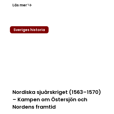
Läs mer
Nordiska
Sveriges historia
sjuårskriget
(1563–
1570)
–
Kampen
om
Östersjön
och
Nordens
framtid
Nordiska sjuårskriget (1563–1570)
– Kampen om Östersjön och
Nordens framtid