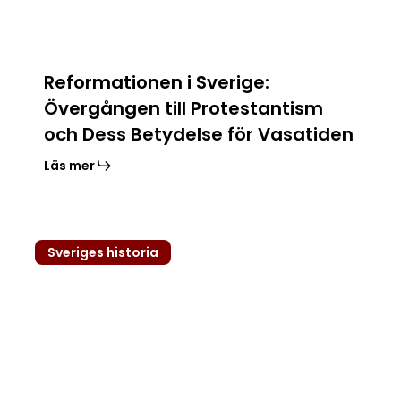
Betydelse
för
Vasatiden
Reformationen i Sverige:
Övergången till Protestantism
och Dess Betydelse för Vasatiden
Läs mer
Kalmarkriget
Sveriges historia
(1611–
1613):
Ett
blodigt
spel
om
makt