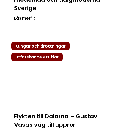
Sverige
Läs mer
Flykten
Kungar och drottningar
till
Dalarna
Utforskande Artiklar
–
Gustav
Vasas
väg
till
uppror
Flykten till Dalarna – Gustav
Vasas väg till uppror