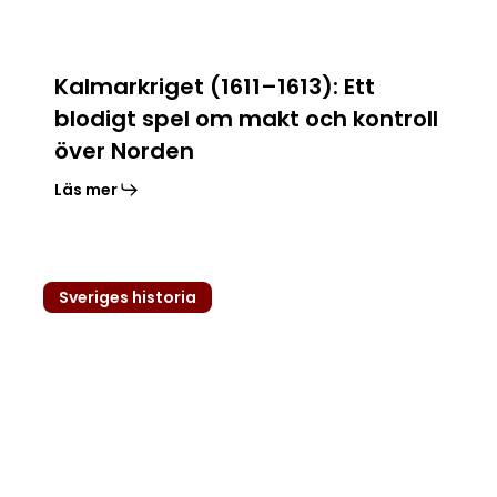
och
kontroll
över
Kalmarkriget (1611–1613): Ett
Norden
blodigt spel om makt och kontroll
över Norden
Läs mer
Stormaktstiden
Sveriges historia
(1611–
1718):
Sveriges
guldålder