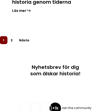
historia genom tiderna
Läs mer
1
2
Nästa
Nyhetsbrev för dig
som älskar historia!
+1k
Join the community