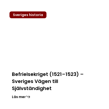
Befrielsekriget
Sveriges historia
(1521–
1523)
–
Sveriges
Vägen
till
Självständighet
Befrielsekriget (1521–1523) –
Sveriges Vägen till
Självständighet
Läs mer