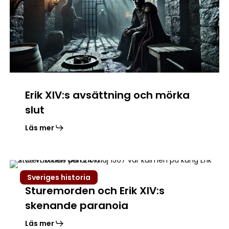
mörka
slut
Erik XIV:s avsättning och mörka
slut
Läs mer
Sturemorden
Sveriges historia
och
Sturemorden och Erik XIV:s
Erik
skenande paranoia
XIV:s
skenande
Läs mer