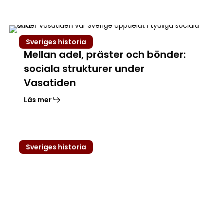
paranoia
Mellan
Sveriges historia
adel,
Mellan adel, präster och bönder:
präster
sociala strukturer under
och
bönder:
Vasatiden
sociala
Läs mer
strukturer
under
Vasatiden
Jordbrukets
Sveriges historia
omvandling
under
Vasatiden