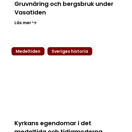
Gruvnäring och bergsbruk under
Vasatiden
Läs mer
Kyrkans
Medeltiden
Sveriges historia
egendomar
i
det
medeltida
och
tidigmoderna
Sverige
Kyrkans egendomar i det
medeltida och tidigmoderna