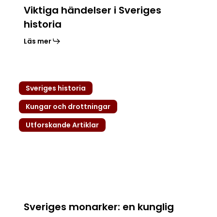
Viktiga händelser i Sveriges
historia
Läs mer
Sveriges
Sveriges historia
monarker:
en
Kungar och drottningar
kunglig
Utforskande Artiklar
historia
genom
tiderna
Sveriges monarker: en kunglig