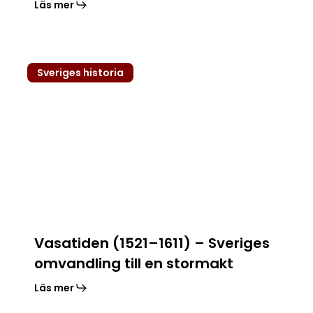
Läs mer
Vasatiden
Sveriges historia
(1521–
1611)
–
Sveriges
omvandling
till
en
stormakt
Vasatiden (1521–1611) – Sveriges
omvandling till en stormakt
Läs mer