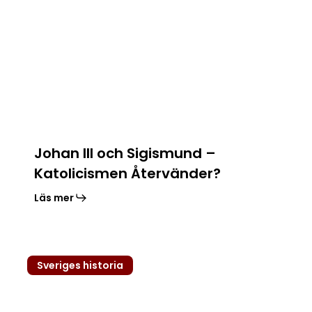
och
Sigismund
–
Katolicismen
Återvänder?
Johan III och Sigismund –
Katolicismen Återvänder?
Läs mer
Erik
Sveriges historia
XIV
–
En