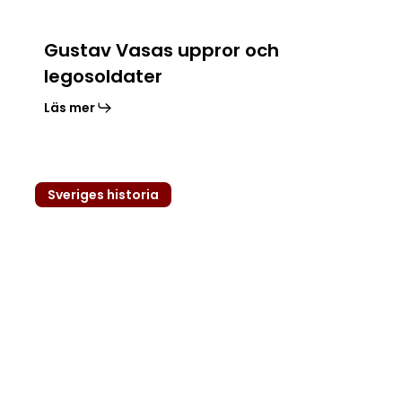
Gustav Vasas uppror och
legosoldater
Läs mer
Gruvnäring
Sveriges historia
och
bergsbruk
under
Vasatiden