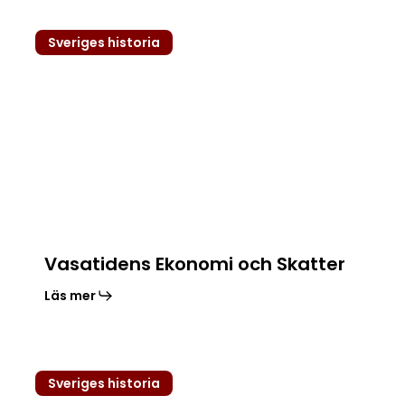
Vasatidens
Sveriges historia
Ekonomi
och
Skatter
Vasatidens Ekonomi och Skatter
Läs mer
Johan
Sveriges historia
III