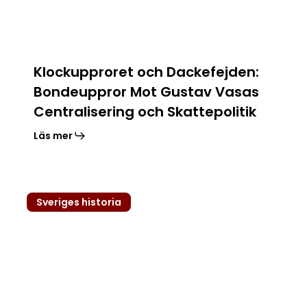
Centralisering
och
Skattepolitik
Klockupproret och Dackefejden:
Bondeuppror Mot Gustav Vasas
Centralisering och Skattepolitik
Läs mer
Reformationen
Sveriges historia
i
Sverige:
Övergången
till
Protestantism
och
Dess