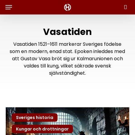
Menu
Skip
to
Sök
main
content
Vasatiden
Vasatiden 1521–1611 markerar Sveriges födelse
som en modern, enad stat. Epoken inleddes med
att Gustav Vasa bröt sig ur Kalmarunionen och
valdes till kung, vilket säkrade svensk
självständighet.
Erik
Sveriges historia
XIV:s
avsättning
Kungar och drottningar
och