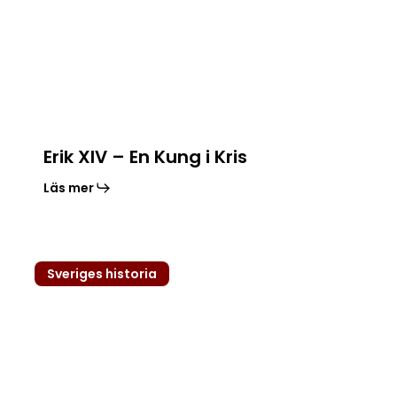
Kung
i
Kris
Erik XIV – En Kung i Kris
Läs mer
Klockupproret
Sveriges historia
och
Dackefejden:
Bondeuppror
Mot
Gustav
Vasas