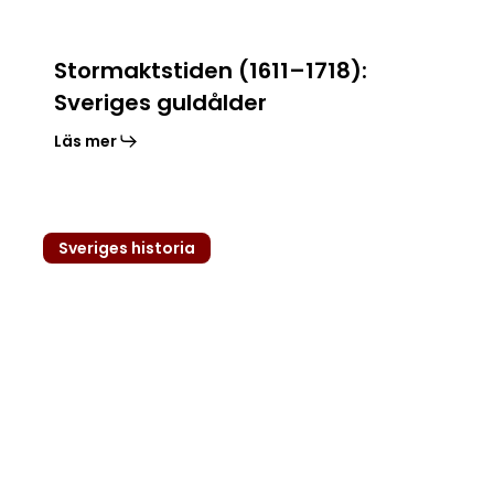
Stormaktstiden (1611–1718):
Sveriges guldålder
Läs mer
Viktiga
Sveriges historia
händelser
i
Sveriges
historia