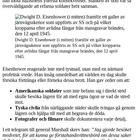
han möta nazismens yttersta konsekvenser. Stanken av död var så
överväldigande att erfarna soldater bröt samman.
Dwight D. Eisenhower (i mitten) framför ett galler av
järnvägsskenor som uppförts av SS och på vilket kropparna
efter avlidna fångar från massgravar brändes, den 12 april
1945.
Eisenhower reagerade inte med tystnad, utan med en närmast
profetisk vrede. Han insåg omedelbart att världen en dag skulle
försöka förtränga eller förneka dessa brott. Han gav order om att:
Amerikanska soldater
som inte befann sig i direkt strid
skulle besöka lägren för att med egna ögon se vad de stred
mot.
Tyska civila
från närliggande städer skulle tvingas gå genom
lägren och hjälpa till med att begrava de döda.
Fotografer och filmare
skulle dokumentera varje detalj.
I ett telegram till general Marshall skrev han:
”Jag gjorde besöket
medvetet, för att kunna ge förstahandsvittnesbörd om dessa saker