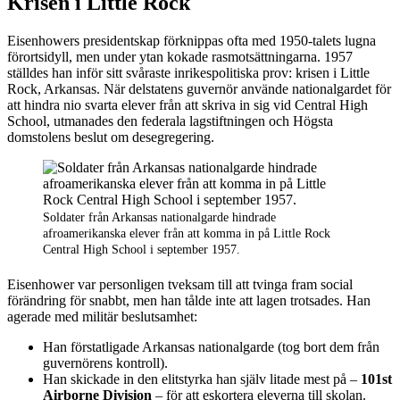
Krisen i Little Rock
Eisenhowers presidentskap förknippas ofta med 1950-talets lugna
förortsidyll, men under ytan kokade rasmotsättningarna. 1957
ställdes han inför sitt svåraste inrikespolitiska prov: krisen i Little
Rock, Arkansas. När delstatens guvernör använde nationalgardet för
att hindra nio svarta elever från att skriva in sig vid Central High
School, utmanades den federala lagstiftningen och Högsta
domstolens beslut om desegregering.
Soldater från Arkansas nationalgarde hindrade
afroamerikanska elever från att komma in på Little Rock
Central High School i september 1957.
Eisenhower var personligen tveksam till att tvinga fram social
förändring för snabbt, men han tålde inte att lagen trotsades. Han
agerade med militär beslutsamhet:
Han förstatligade Arkansas nationalgarde (tog bort dem från
guvernörens kontroll).
Han skickade in den elitstyrka han själv litade mest på –
101st
Airborne Division
– för att eskortera eleverna till skolan.