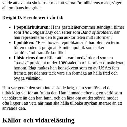
valde att avsluta sin karriär med att varna för militärens makt, säger
allt om hans integritet.
Dwight D. Eisenhower i vår tid:
I populärkulturen:
Hans gestalt återkommer ständigt i filmer
som
The Longest Day
och serier som
Band of Brothers
, där
han representerar den lugna auktoriteten mitt i stormen.
I politiken:
”Eisenhower-republikanism” har blivit en term
för en moderat, pragmatisk mittenpolitik som söker
samförstånd framför konflikt.
I historiens dom:
Efter att ha varit nedvärderad som en
”passiv” president under 1960-talet, har historiker omvärderat
honom. Idag rankas han konsekvent som en av USA:s fem
främsta presidenter tack vare sin förmåga att hålla fred och
bygga välstånd.
Han var generalen som inte älskade krig, utan som förstod det
tillräckligt väl för att frukta det. Han lämnade efter sig en värld som
var säkrare än den han fann, och en läxa om att det största modet
ofta ligger i att veta när man ska hålla tillbaka styrkan snarare än att
använda den.
Källor och vidareläsning