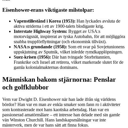
Eisenhower-erans viktigaste milstolpar:
Vapenstillestånd i Korea (1953):
Han lyckades avsluta de
aktiva striderna i ett av 1900-talets blodigaste krig.
Interstate Highway System:
Bygget av USA:s
motorvägsnät, inspirerat av tyska Autobahn, för att möjliggöra
snabba truppförflyttningar (och ekonomisk tillväxt).
NASA:s grundande (1958):
Som ett svar på Sovjetunionens
uppskjutning av Sputnik, vilket inledde rymdkapplöpningen.
Suez-krisen (1956):
Där han tvingade Storbritannien,
Frankrike och Israel att retirera, vilket markerade slutet för de
gamla kolonialmakternas dominans.
Människan bakom stjärnorna: Penslar
och golfklubbor
Vem var Dwight D. Eisenhower när han lade ifrån sig världens
bördor? Han var en man av enkla smaker som fann ro i aktiviteter
som kontrasterade mot hans kaotiska arbetsdag. Han var en
passionerad amatörmålare – ett intresse han delade med sin gamle
vän Winston Churchill. Hans landskapsmålningar var inte
mästerverk, men de var hans sätt att finna fokus.