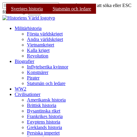
Skip
Tryck på Enter för att söka eller ESC
Sveriges historia
Sveriges historia
Sveriges historia
Statsmän och ledare
Statsmän och ledare
Statsmän och ledare
to
för att stänga
Sök
main
Stäng
content
sökning
Sök
Menu
Militärhistoria
Första världskriget
Andra världskriget
Vietnamkriget
Kalla kriget
Revolution
Biografier
Inflytelserika kvinnor
Konstnärer
Pirater
Statsmän och ledare
WW2
Civilisationer
Amerikansk historia
Brittisk historia
Bysantinska riket
Frankrikes historia
Egyptens historia
Greklands historia
Persiska imperiet