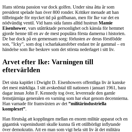
Hans största passion var dock golfen. Under sina åtta år som
president spelade han över 800 ronder. Kritiker menade att han
tillbringade för mycket tid på golfbanan, men för Ike var det en
nödvändig ventil. Vid hans sida fanns alltid hustrun
Mamie
Eisenhower
, vars utåtriktade personlighet och känsla för hemmet
gjorde henne till en av de mest populära första damerna i historien.
De bar dock på en gemensam sorg: förlusten av deras förstfödde
son, ”Icky”, som dog i scharlakansfeber endast tre år gammal – en
händelse som Ike beskrev som det största nederlaget i sitt liv.
Arvet efter Ike: Varningen till
eftervärlden
Det sista kapitlet i Dwight D. Eisenhowers offentliga liv är kanske
det mest märkliga. I sitt avskedstal till nationen i januari 1961, bara
dagar innan John F. Kennedy tog över, levererade den gamle
femstjärniga generalen en varning som har ekat genom decennierna.
Han varnade för framväxten av det
”militärindustriella
komplexet”
.
Han förutsåg att kopplingen mellan en enorm militär apparat och en
gigantisk vapenindustri skulle kunna få ett otillbörligt inflytande
över demokratin. Att en man som vigt hela sitt liv åt det militära