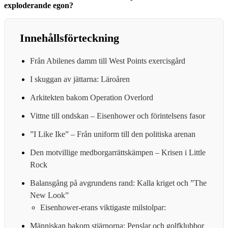
exploderande egon?
Innehållsförteckning
Från Abilenes damm till West Points exercisgård
I skuggan av jättarna: Läroåren
Arkitekten bakom Operation Overlord
Vittne till ondskan – Eisenhower och förintelsens fasor
”I Like Ike” – Från uniform till den politiska arenan
Den motvillige medborgarrättskämpen – Krisen i Little
Rock
Balansgång på avgrundens rand: Kalla kriget och ”The
New Look”
Eisenhower-erans viktigaste milstolpar:
Människan bakom stjärnorna: Penslar och golfklubbor