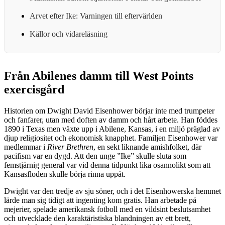
Arvet efter Ike: Varningen till eftervärlden
Källor och vidareläsning
Från Abilenes damm till West Points
exercisgård
Historien om Dwight David Eisenhower börjar inte med trumpeter
och fanfarer, utan med doften av damm och hårt arbete. Han föddes
1890 i Texas men växte upp i Abilene, Kansas, i en miljö präglad av
djup religiositet och ekonomisk knapphet. Familjen Eisenhower var
medlemmar i
River Brethren
, en sekt liknande amishfolket, där
pacifism var en dygd. Att den unge ”Ike” skulle sluta som
femstjärnig general var vid denna tidpunkt lika osannolikt som att
Kansasfloden skulle börja rinna uppåt.
Dwight var den tredje av sju söner, och i det Eisenhowerska hemmet
lärde man sig tidigt att ingenting kom gratis. Han arbetade på
mejerier, spelade amerikansk fotboll med en vildsint beslutsamhet
och utvecklade den karaktäristiska blandningen av ett brett,