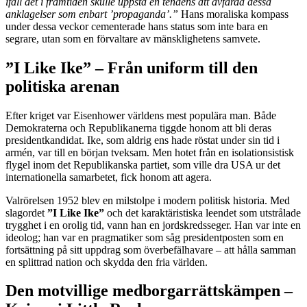
ifall det i framtiden skulle uppstå en tendens att avfärda dessa
anklagelser som enbart ’propaganda’.”
Hans moraliska kompass
under dessa veckor cementerade hans status som inte bara en
segrare, utan som en förvaltare av mänsklighetens samvete.
”I Like Ike” – Från uniform till den
politiska arenan
Efter kriget var Eisenhower världens mest populära man. Både
Demokraterna och Republikanerna tiggde honom att bli deras
presidentkandidat. Ike, som aldrig ens hade röstat under sin tid i
armén, var till en början tveksam. Men hotet från en isolationsistisk
flygel inom det Republikanska partiet, som ville dra USA ur det
internationella samarbetet, fick honom att agera.
Valrörelsen 1952 blev en milstolpe i modern politisk historia. Med
slagordet
”I Like Ike”
och det karaktäristiska leendet som utstrålade
trygghet i en orolig tid, vann han en jordskredsseger. Han var inte en
ideolog; han var en pragmatiker som såg presidentposten som en
fortsättning på sitt uppdrag som överbefälhavare – att hålla samman
en splittrad nation och skydda den fria världen.
Den motvillige medborgarrättskämpen –