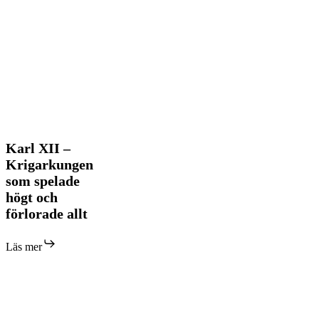
Karl
Karl XII –
XII
Krigarkungen
–
som spelade
Krigarkungen
högt och
som
spelade
förlorade allt
högt
och
Läs mer
förlorade
allt