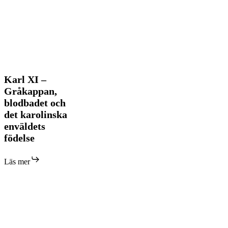
Karl
Karl XI –
XI
Gråkappan,
–
blodbadet och
Gråkappan,
det karolinska
blodbadet
och
enväldets
det
födelse
karolinska
enväldets
födelse
Läs mer