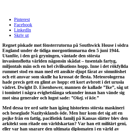
Pinterest
Facebook
LinkedIn
Skriv ut
Regnet piskade mot fönsterrutorna på Southwick House i södra
England under de tidiga morgontimmarna den 5 juni 1944.
Utanför, i den grå gryningen, väntade den största
invasionsflotta världen någonsin skådat – tusentals fartyg,
miljontals män och en hel civilisations hopp. Inne i det rökfyllda
rummet stod en man med ett ansikte djupt fårat av sömnlöshet
och ett ansvar som skulle ha krossat de flesta. Meteorologerna
hade precis gett en glimt av hopp: ett kort avbrott i det urusla
vädret. Dwight D. Eisenhower, mannen de kallade ”Ike”, såg ut
i tomintet i några evighetslånga sekunder innan han vände sig
mot sina generaler och lugnt sade:
”Okej, vi kör.”
Med dessa tre ord satte han igång historiens största maskineri
och beseglade Nazitysklands öde. Men hur kom det sig att en
pojke från en fattig, pacifistisk familj på Kansas slätter blev den
arkitekt som ritade om världskartan? Var han ett militärt geni,
eller var han snarare den ultimata diplomaten i en värld av