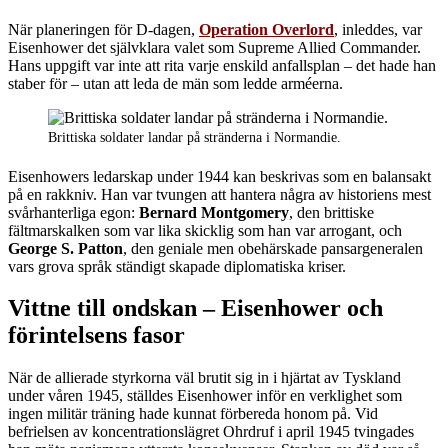
När planeringen för D-dagen,
Operation Overlord
, inleddes, var
Eisenhower det självklara valet som Supreme Allied Commander.
Hans uppgift var inte att rita varje enskild anfallsplan – det hade han
staber för – utan att leda de män som ledde arméerna.
Brittiska soldater landar på stränderna i Normandie.
Eisenhowers ledarskap under 1944 kan beskrivas som en balansakt
på en rakkniv. Han var tvungen att hantera några av historiens mest
svårhanterliga egon:
Bernard Montgomery
, den brittiske
fältmarskalken som var lika skicklig som han var arrogant, och
George S. Patton
, den geniale men obehärskade pansargeneralen
vars grova språk ständigt skapade diplomatiska kriser.
Vittne till ondskan – Eisenhower och
förintelsens fasor
När de allierade styrkorna väl brutit sig in i hjärtat av Tyskland
under våren 1945, ställdes Eisenhower inför en verklighet som
ingen militär träning hade kunnat förbereda honom på. Vid
befrielsen av koncentrationslägret Ohrdruf i april 1945 tvingades