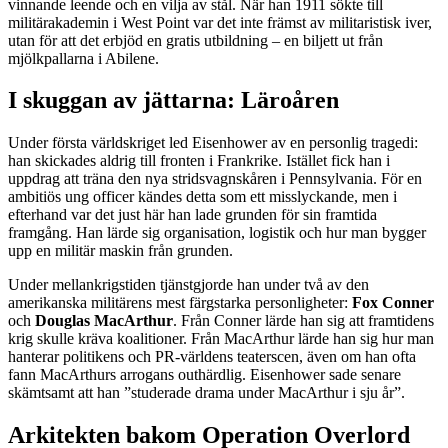
vinnande leende och en vilja av stål. När han 1911 sökte till
militärakademin i West Point var det inte främst av militaristisk iver,
utan för att det erbjöd en gratis utbildning – en biljett ut från
mjölkpallarna i Abilene.
I skuggan av jättarna: Läroåren
Under första världskriget led Eisenhower av en personlig tragedi:
han skickades aldrig till fronten i Frankrike. Istället fick han i
uppdrag att träna den nya stridsvagnskåren i Pennsylvania. För en
ambitiös ung officer kändes detta som ett misslyckande, men i
efterhand var det just här han lade grunden för sin framtida
framgång. Han lärde sig organisation, logistik och hur man bygger
upp en militär maskin från grunden.
Under mellankrigstiden tjänstgjorde han under två av den
amerikanska militärens mest färgstarka personligheter:
Fox Conner
och
Douglas MacArthur
. Från Conner lärde han sig att framtidens
krig skulle kräva koalitioner. Från MacArthur lärde han sig hur man
hanterar politikens och PR-världens teaterscen, även om han ofta
fann MacArthurs arrogans outhärdlig. Eisenhower sade senare
skämtsamt att han ”studerade drama under MacArthur i sju år”.
Arkitekten bakom Operation Overlord