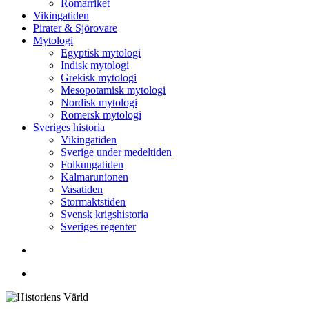
Romarriket
Vikingatiden
Pirater & Sjörovare
Mytologi
Egyptisk mytologi
Indisk mytologi
Grekisk mytologi
Mesopotamisk mytologi
Nordisk mytologi
Romersk mytologi
Sveriges historia
Vikingatiden
Sverige under medeltiden
Folkungatiden
Kalmarunionen
Vasatiden
Stormaktstiden
Svensk krigshistoria
Sveriges regenter
Sök
Menu