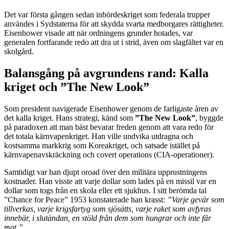
Det var första gången sedan inbördeskriget som federala trupper
användes i Sydstaterna för att skydda svarta medborgares rättigheter.
Eisenhower visade att när ordningens grunder hotades, var
generalen fortfarande redo att dra ut i strid, även om slagfältet var en
skolgård.
Balansgång på avgrundens rand: Kalla
kriget och ”The New Look”
Som president navigerade Eisenhower genom de farligaste åren av
det kalla kriget. Hans strategi, känd som
”The New Look”
, byggde
på paradoxen att man bäst bevarar freden genom att vara redo för
det totala kärnvapenkriget. Han ville undvika utdragna och
kostsamma markkrig som Koreakriget, och satsade istället på
kärnvapenavskräckning och covert operations (CIA-operationer).
Samtidigt var han djupt oroad över den militära upprustningens
kostnader. Han visste att varje dollar som lades på en missil var en
dollar som togs från en skola eller ett sjukhus. I sitt berömda tal
”Chance for Peace” 1953 konstaterade han krasst:
”Varje gevär som
tillverkas, varje krigsfartyg som sjösätts, varje raket som avfyras
innebär, i slutändan, en stöld från dem som hungrar och inte får
mat.”