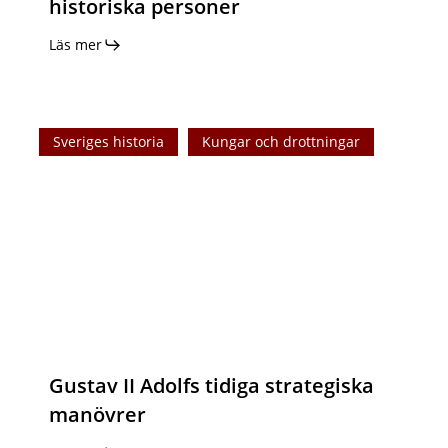
historiska personer
Läs mer
Gustav
Sveriges historia
Kungar och drottningar
II
Adolfs
tidiga
strategiska
manövrer
Gustav II Adolfs tidiga strategiska
manövrer