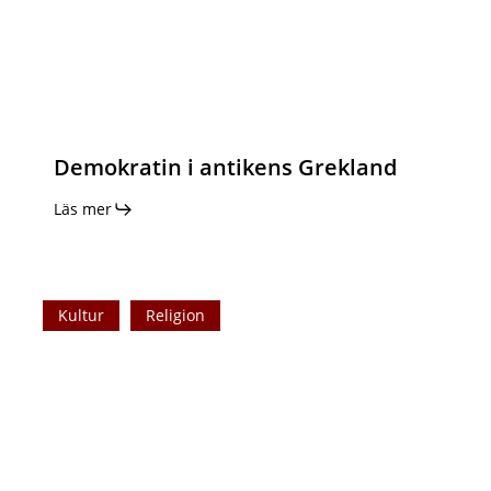
Demokratin i antikens Grekland
Läs mer
Ursprung
Kultur
Religion
och
historia
bakom
6
klassiska
julsånger