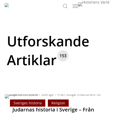
Menu
Skip
to
Sök
main
content
Utforskande
Artiklar
153
Judarnas
Sveriges historia
Religion
historia
Judarnas historia i Sverige – Från
i