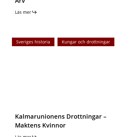
Arv
Den
Läs mer
Ridderliga
Kungen
och
Kalmarunionens
Hans
Sveriges historia
Kungar och drottningar
Drottningar
Arv
–
Maktens
Kvinnor
Kalmarunionens Drottningar –
Maktens Kvinnor
Läs mer