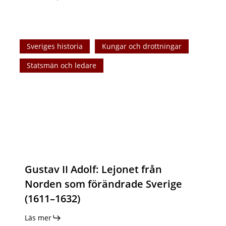
Gustav
Sveriges historia
Kungar och drottningar
II
Adolf:
Statsmän och ledare
Lejonet
från
Norden
som
förändrade
Sverige
(1611–
1632)
Gustav II Adolf: Lejonet från
Norden som förändrade Sverige
(1611–1632)
Läs mer