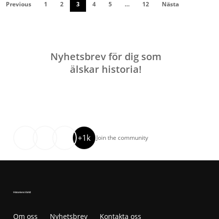
Previous
1
2
3
4
5
…
12
Nästa
Nyhetsbrev för dig som
älskar historia!
+1k
Join the community
Historiens Värld
Om oss
Nyhetsbrev
Kontakta oss