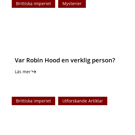
Brittiska imperiet
Mysterier
Robin
Hood
en
verklig
person?
Var Robin Hood en verklig person?
Läs mer
London
Brittiska imperiet
Utforskande Artiklar
Bridge:
En
länk
mellan
Londons