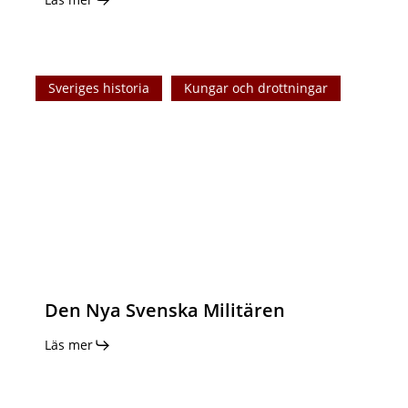
Den
Sveriges historia
Kungar och drottningar
Nya
Svenska
Militären
Den Nya Svenska Militären
Läs mer