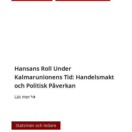
Under
Kalmarunionens
Tid:
Handelsmakt
och
Politisk
Påverkan
Hansans Roll Under
Kalmarunionens Tid: Handelsmakt
och Politisk Påverkan
Läs mer
Sten
Statsmän och ledare
Sture