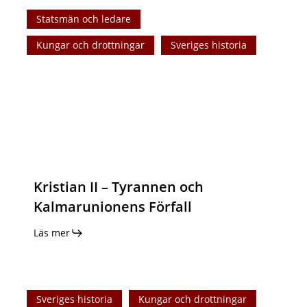
Kristian
Statsmän och ledare
II
–
Kungar och drottningar
Sveriges historia
Tyrannen
och
Kalmarunionens
Förfall
Kristian II – Tyrannen och
Kalmarunionens Förfall
Läs mer
Hansans
Sveriges historia
Kungar och drottningar
Roll