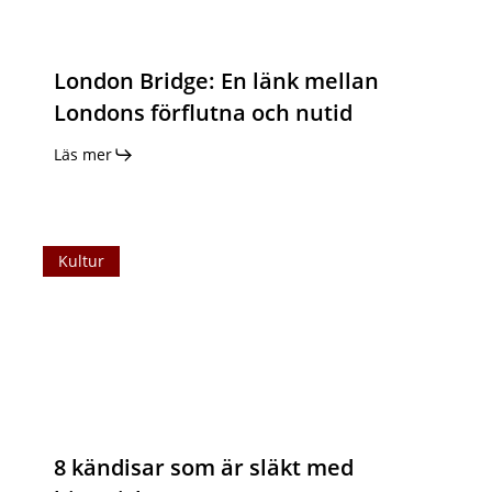
förflutna
och
London Bridge: En länk mellan
nutid
Londons förflutna och nutid
Läs mer
8
Kultur
kändisar
som
är
släkt
med
historiska
personer
8 kändisar som är släkt med