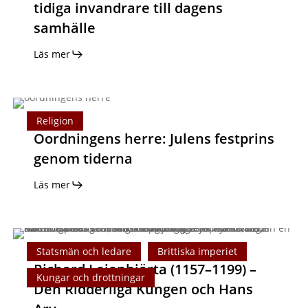
tidiga invandrare till dagens
Sverige
samhälle
–
Från
Läs mer
tidiga
invandrare
till
Oordningens
dagens
Religion
herre:
samhälle
Oordningens herre: Julens festprins
Julens
genom tiderna
festprins
genom
Läs mer
tiderna
Richard
Statsmän och ledare
Brittiska imperiet
Lejonhjärta
Richard Lejonhjärta (1157–1199) –
(1157–
Kungar och drottningar
Den Ridderliga Kungen och Hans
1199)
–