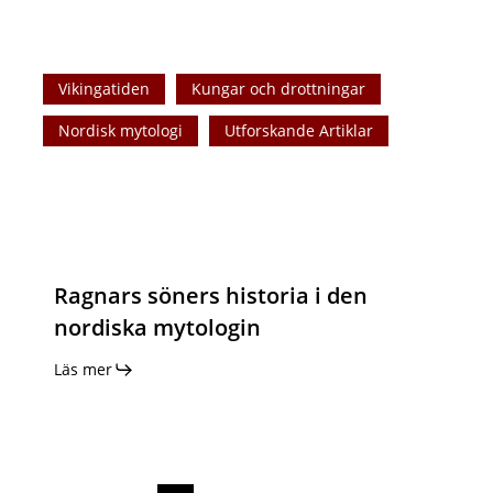
Ragnars
Vikingatiden
Kungar och drottningar
söners
historia
Nordisk mytologi
Utforskande Artiklar
i
den
nordiska
mytologin
Ragnars söners historia i den
nordiska mytologin
Läs mer