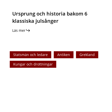
Ursprung och historia bakom 6
klassiska julsånger
Läs mer
Hur
Statsmän och ledare
Antiken
Grekland
Alexander
den
Kungar och drottningar
Store
erövrade
det
Persiska
imperiet