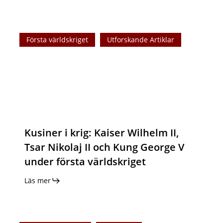
Kusiner
Första världskriget
Utforskande Artiklar
i
krig:
Kaiser
Wilhelm
II,
Tsar
Nikolaj
Kusiner i krig: Kaiser Wilhelm II,
II
och
Tsar Nikolaj II och Kung George V
Kung
under första världskriget
George
Läs mer
V
under
första
Var
världskriget