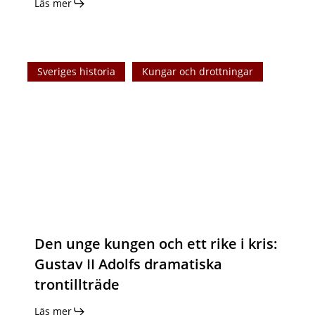
Läs mer
Den
Sveriges historia
Kungar och drottningar
unge
kungen
och
ett
rike
i
kris:
Gustav
II
Adolfs
Den unge kungen och ett rike i kris:
dramatiska
Gustav II Adolfs dramatiska
trontillträde
trontillträde
Läs mer