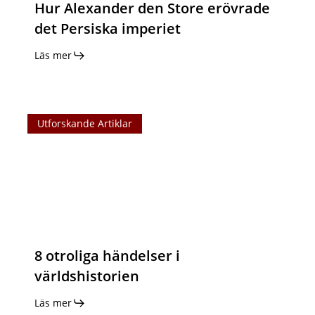
Hur Alexander den Store erövrade
det Persiska imperiet
Läs mer
8
Utforskande Artiklar
otroliga
händelser
i
världshistorien
8 otroliga händelser i
världshistorien
Läs mer