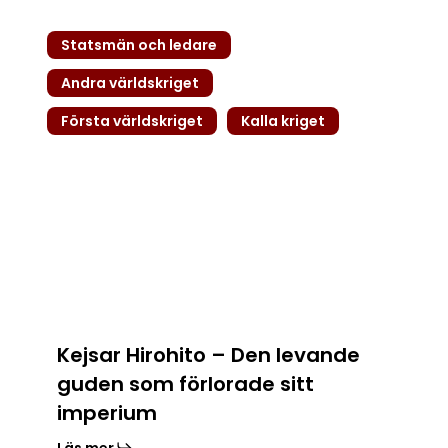
Kejsar
Statsmän och ledare
Hirohito
–
Andra världskriget
Den
Första världskriget
Kalla kriget
levande
guden
som
förlorade
sitt
imperium
Kejsar Hirohito – Den levande
guden som förlorade sitt
imperium
Läs mer