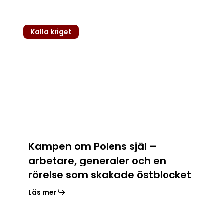
Kampen
Kalla kriget
om
Polens
själ
–
arbetare,
generaler
och
en
rörelse
som
Kampen om Polens själ –
skakade
arbetare, generaler och en
östblocket
rörelse som skakade östblocket
Läs mer