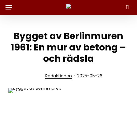
Menu
Skip
to
Sök
main
content
Bygget av Berlinmuren
1961: En mur av betong –
och rädsla
Redaktionen
2025-05-26