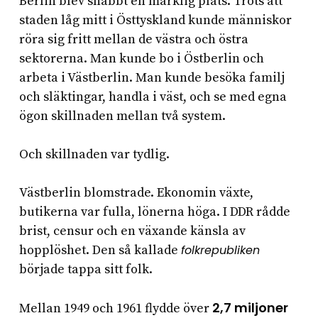
Berlin blev snabbt en märklig plats. Trots att
staden låg mitt i Östtyskland kunde människor
röra sig fritt mellan de västra och östra
sektorerna. Man kunde bo i Östberlin och
arbeta i Västberlin. Man kunde besöka familj
och släktingar, handla i väst, och se med egna
ögon skillnaden mellan två system.
Och skillnaden var tydlig.
Västberlin blomstrade. Ekonomin växte,
butikerna var fulla, lönerna höga. I DDR rådde
brist, censur och en växande känsla av
hopplöshet. Den så kallade
folkrepubliken
började tappa sitt folk.
2,7 miljoner
Mellan 1949 och 1961 flydde över