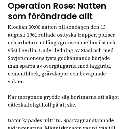
Operation Rose: Natten
som förändrade allt
Klockan 00:00 natten till söndagen den 13
augusti 1961 rullade östtyska trupper, poliser
och arbetare ut längs gränsen mellan öst och
väst i Berlin. Under ledning av Stasi och med
Sovjetunionens tysta godkännande började
man spärra av övergångarna med taggtråd,
cementblock, grävskopor och beväpnade
vakter.
När morgonen grydde såg berlinarna att något
oåterkalleligt höll på att ske.
Gator kapades mitt itu. Spårvagnar stannade
vid ingenstans. Människor som var på väg till