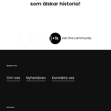
som älskar historia!
+1k
Join the community
Historiens Värld
Om oss
Nyhetsbrev
Kontakta oss
Information