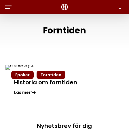
Menu
Skip
to
Sök
main
content
Forntiden
Historia
Epoker
Forntiden
om
Historia om forntiden
forntiden
Läs mer
Nyhetsbrev för dig