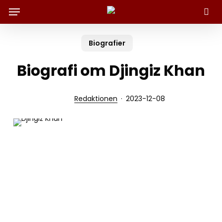
Menu
Skip
to
Sök
main
content
Biografier
Biografi om Djingiz Khan
Redaktionen
2023-12-08