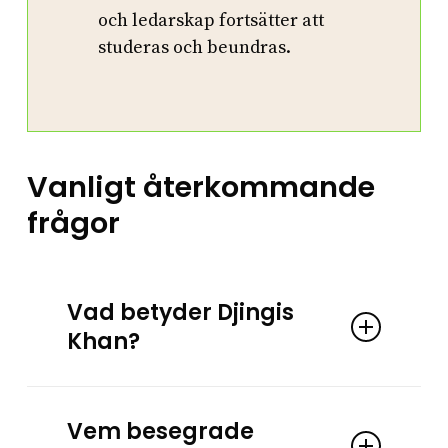
och ledarskap fortsätter att
studeras och beundras.
Vanligt återkommande
frågor
Vad betyder Djingis
Khan?
Namnet ”Djingis Khan” betyder ”universell
härskare” eller ”havskejsare”. Namnet togs av
Vem besegrade
Temüjin när han enade de mongoliska stammarna