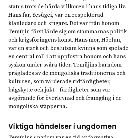
status trots de hårda villkoren i hans tidiga liv.
Hans far, Yesügei, var en respekterad
klanledare och krigare. Det var från honom
Temüjin först lärde sig om stammarnas politik
och krigsföringens konst. Hans mor, Höelun,
var en stark och beslutsam kvinna som spelade
en central roll i att uppfostra honom och hans
syskon under svåra tider. Temüjins barndom
präglades av de mongoliska traditionerna och
kulturen, som värderade ridfärdigheter,
bågskytte och jakt – färdigheter som var
avgörande för överlevnad och framgång i de
mongoliska stäpperna.
Viktiga händelser i ungdomen
Temüjins ungdom var en tid av formativa