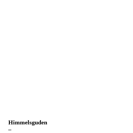
Himmelsguden
Himmelsguden
–
–
Härskare