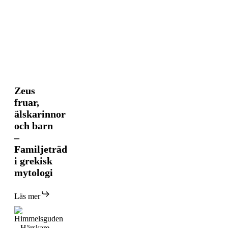
Zeus
Zeus
fruar,
fruar,
älskarinnor
älskarinnor
och
och barn
barn
–
–
Familjeträd
Familjeträd
i
i grekisk
grekisk
mytologi
mytologi
Läs mer