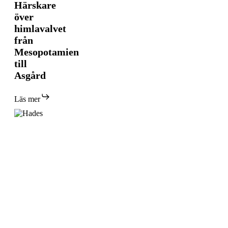
Härskare
över
över
himlavalvet
från
himlavalvet
Mesopotamien
från
till
Mesopotamien
Asgård
till
Asgård
Läs mer