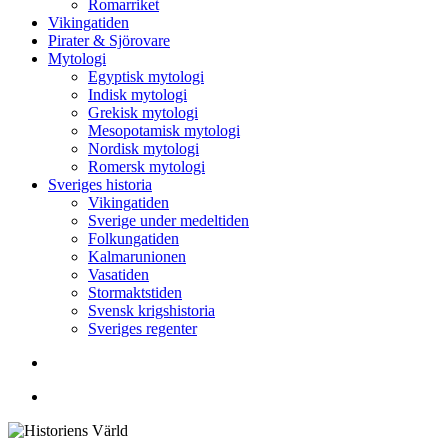
Romarriket
Vikingatiden
Pirater & Sjörovare
Mytologi
Egyptisk mytologi
Indisk mytologi
Grekisk mytologi
Mesopotamisk mytologi
Nordisk mytologi
Romersk mytologi
Sveriges historia
Vikingatiden
Sverige under medeltiden
Folkungatiden
Kalmarunionen
Vasatiden
Stormaktstiden
Svensk krigshistoria
Sveriges regenter
Sök
Menu