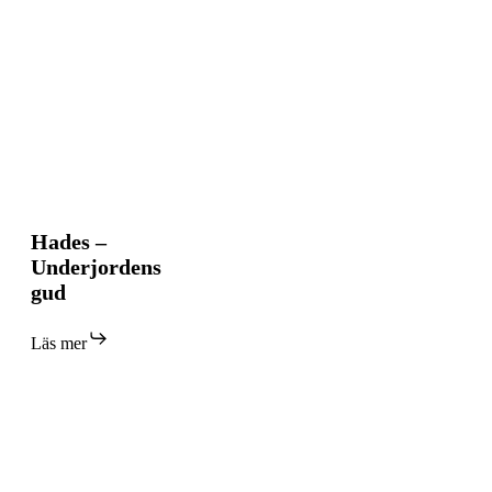
Hades
Hades –
–
Underjordens
Underjordens
gud
gud
Läs mer