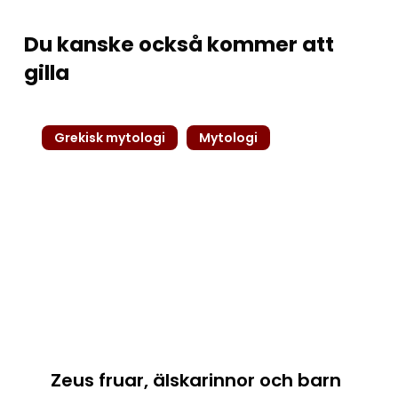
Du kanske också kommer att
gilla
Zeus
Grekisk mytologi
Mytologi
fruar,
älskarinnor
och
barn
–
Familjeträd
i
grekisk
mytologi
Zeus fruar, älskarinnor och barn