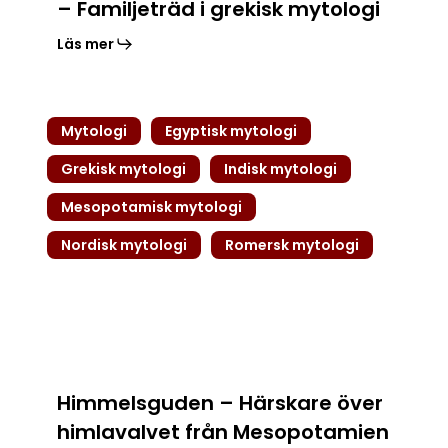
– Familjeträd i grekisk mytologi
Läs mer
Himmelsguden
Mytologi
Egyptisk mytologi
–
Härskare
Grekisk mytologi
Indisk mytologi
över
Mesopotamisk mytologi
himlavalvet
från
Nordisk mytologi
Romersk mytologi
Mesopotamien
till
Asgård
Himmelsguden – Härskare över
himlavalvet från Mesopotamien