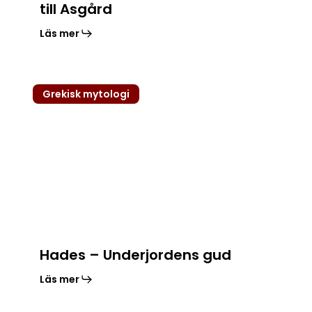
till Asgård
Läs mer
Hades
Grekisk mytologi
–
Underjordens
gud
Hades – Underjordens gud
Läs mer