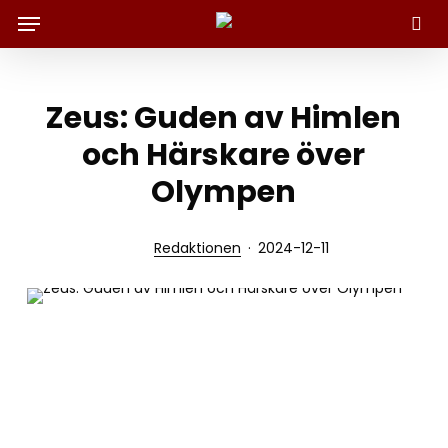
Menu
Skip
to
Sök
main
content
Zeus: Guden av Himlen
och Härskare över
Olympen
Redaktionen
2024-12-11