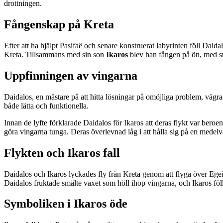
drottningen.
Fångenskap på Kreta
Efter att ha hjälpt Pasifaë och senare konstruerat labyrinten föll Da
Kreta. Tillsammans med sin son
Ikaros
blev han fången på ön, med st
Uppfinningen av vingarna
Daidalos, en mästare på att hitta lösningar på omöjliga problem, vägr
både lätta och funktionella.
Innan de lyfte förklarade Daidalos för Ikaros att deras flykt var beroen
göra vingarna tunga. Deras överlevnad låg i att hålla sig på en medelv
Flykten och Ikaros fall
Daidalos och Ikaros lyckades fly från Kreta genom att flyga över Egei
Daidalos fruktade smälte vaxet som höll ihop vingarna, och Ikaros föll
Symboliken i Ikaros öde