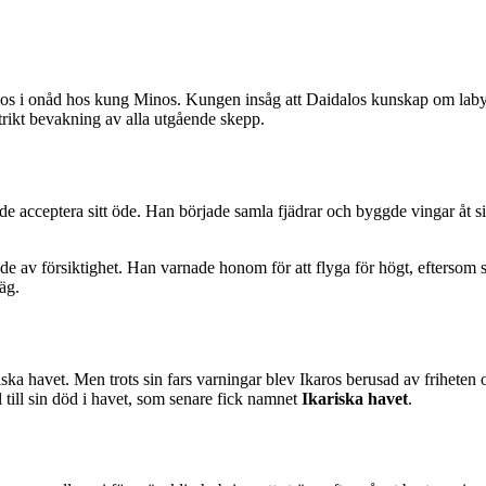
idalos i onåd hos kung Minos. Kungen insåg att Daidalos kunskap om laby
rikt bevakning av alla utgående skepp.
ade acceptera sitt öde. Han började samla fjädrar och byggde vingar åt 
de av försiktighet. Han varnade honom för att flyga för högt, eftersom so
äg.
ska havet. Men trots sin fars varningar blev Ikaros berusad av friheten
 till sin död i havet, som senare fick namnet
Ikariska havet
.