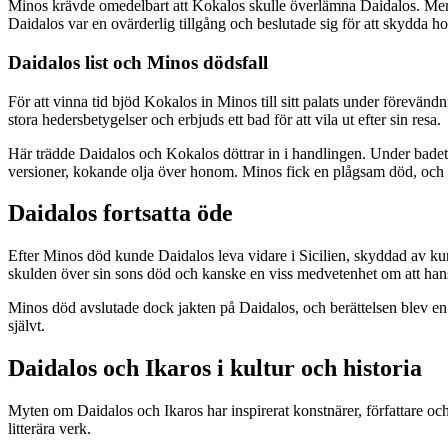
Minos krävde omedelbart att Kokalos skulle överlämna Daidalos. Men 
Daidalos var en ovärderlig tillgång och beslutade sig för att skydda 
Daidalos list och Minos dödsfall
För att vinna tid bjöd Kokalos in Minos till sitt palats under förevä
stora hedersbetygelser och erbjuds ett bad för att vila ut efter sin resa.
Här trädde Daidalos och Kokalos döttrar in i handlingen. Under badet 
versioner, kokande olja över honom. Minos fick en plågsam död, och han
Daidalos fortsatta öde
Efter Minos död kunde Daidalos leva vidare i Sicilien, skyddad av kun
skulden över sin sons död och kanske en viss medvetenhet om att hans 
Minos död avslutade dock jakten på Daidalos, och berättelsen blev e
självt.
Daidalos och Ikaros i kultur och historia
Myten om Daidalos och Ikaros har inspirerat konstnärer, författare och
litterära verk.