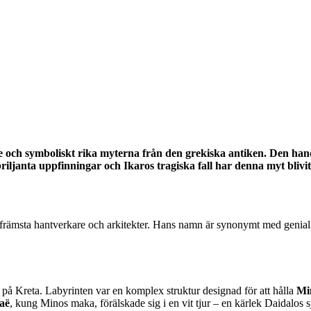
e och symboliskt rika myterna från den grekiska antiken. Den han
janta uppfinningar och Ikaros tragiska fall har denna myt blivit 
 främsta hantverkare och arkitekter. Hans namn är synonymt med geniali
på Kreta. Labyrinten var en komplex struktur designad för att hålla
Mi
faë
, kung Minos maka, förälskade sig i en vit tjur – en kärlek Daidalos s