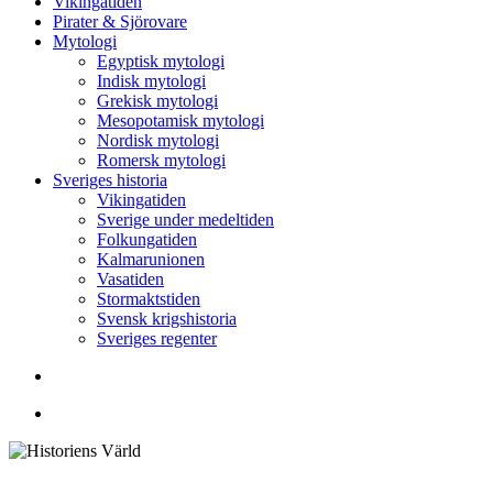
Vikingatiden
Pirater & Sjörovare
Mytologi
Egyptisk mytologi
Indisk mytologi
Grekisk mytologi
Mesopotamisk mytologi
Nordisk mytologi
Romersk mytologi
Sveriges historia
Vikingatiden
Sverige under medeltiden
Folkungatiden
Kalmarunionen
Vasatiden
Stormaktstiden
Svensk krigshistoria
Sveriges regenter
Sök
Menu