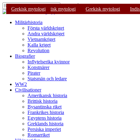
Skip
Tryck på Enter för att söka eller ESC för
Grekisk mytologi
Mytologi
Grekisk mytologi
Egyptisk mytologi
Mytologi
Grekisk mytologi
Indi
to
Stäng
main
sökning
content
Sök
Menu
Militärhistoria
Första världskriget
Andra världskriget
Vietnamkriget
Kalla kriget
Revolution
Biografier
Inflytelserika kvinnor
Konstnärer
Pirater
Statsmän och ledare
WW2
Civilisationer
Amerikansk historia
Brittisk historia
Bysantinska riket
Frankrikes historia
Egyptens historia
Greklands historia
Persiska imperiet
Romarriket