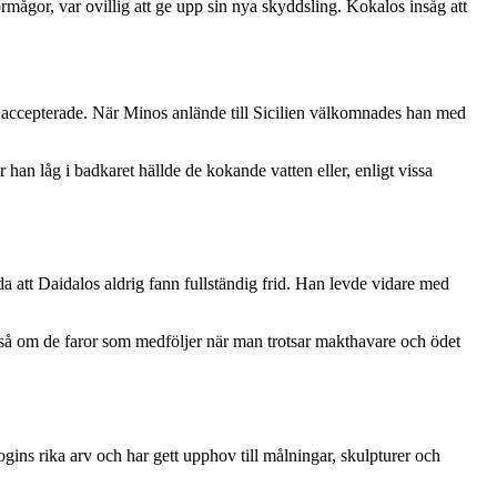
gor, var ovillig att ge upp sin nya skyddsling. Kokalos insåg att
r, accepterade. När Minos anlände till Sicilien välkomnades han med
an låg i badkaret hällde de kokande vatten eller, enligt vissa
 att Daidalos aldrig fann fullständig frid. Han levde vidare med
så om de faror som medföljer när man trotsar makthavare och ödet
gins rika arv och har gett upphov till målningar, skulpturer och