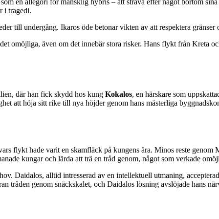
 som en allegori för mänsklig hybris – att sträva efter något bortom si
 i tragedi.
der till undergång. Ikaros öde betonar vikten av att respektera gränser 
 det omöjliga, även om det innebär stora risker. Hans flykt från Kreta och
cilien, där han fick skydd hos kung
Kokalos
, en härskare som uppskatta
att höja sitt rike till nya höjder genom hans mästerliga byggnadskonst
 vars flykt hade varit en skamfläck på kungens ära. Minos reste genom Med
ade kungar och lärda att trä en tråd genom, något som verkade omöjlig
 Daidalos, alltid intresserad av en intellektuell utmaning, accepterade 
an tråden genom snäckskalet, och Daidalos lösning avslöjade hans när