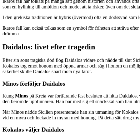
Ikaros fall har tolkats på många sätt genom historien och används ofta
som en hyllning till ambition och modet att ta risker, även om det slutar
I den grekiska traditionen är hybris (övermod) ofta en dödssynd som le
Ikaros fall kan också tolkas som en symbol för friheten att sträva efter
drömma.
Daidalos: livet efter tragedin
Efter sin sons tragiska död flög Daidalos vidare och nådde till slut Si
Kokalos tog emot honom med öppna armar och såg i honom en möjlighet 
säkerhet skulle Daidalos snart möta nya faror.
Minos förföljer Daidalos
Kung
Minos
på Kreta var fortfarande fast besluten att hitta Daidalos,
den berömde uppfinnaren. Han bar med sig ett snäckskal som han utman
När Minos nådde Sicilien presenterade han sin utmaning för Kokalos hov.
vid en myra och lockade in myran med honung. På detta sätt drog myr
Kokalos väljer Daidalos