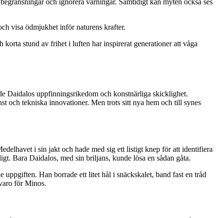
na begränsningar och ignorera varningar. Samtidigt kan myten också ses
och visa ödmjukhet inför naturens krafter.
 korta stund av frihet i luften har inspirerat generationer att våga
de Daidalos uppfinningsrikedom och konstnärliga skicklighet.
 och tekniska innovationer. Men trots sitt nya hem och till synes
elhavet i sin jakt och hade med sig ett listigt knep för att identifiera
t. Bara Daidalos, med sin briljans, kunde lösa en sådan gåta.
uppgiften. Han borrade ett litet hål i snäckskalet, band fast en tråd
varo för Minos.