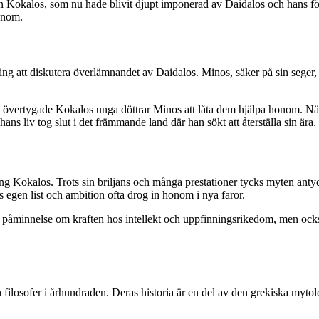
Kokalos, som nu hade blivit djupt imponerad av Daidalos och hans förmå
honom.
ndning att diskutera överlämnandet av Daidalos. Minos, säker på sin sege
övertygade Kokalos unga döttrar Minos att låta dem hjälpa honom. När h
s liv tog slut i det främmande land där han sökt att återställa sin ära.
g Kokalos. Trots sin briljans och många prestationer tycks myten antyda
egen list och ambition ofta drog in honom i nya faror.
n påminnelse om kraften hos intellekt och uppfinningsrikedom, men ock
 filosofer i århundraden. Deras historia är en del av den grekiska mytolo