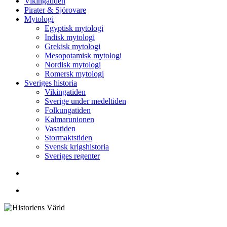
Vikingatiden
Pirater & Sjörovare
Mytologi
Egyptisk mytologi
Indisk mytologi
Grekisk mytologi
Mesopotamisk mytologi
Nordisk mytologi
Romersk mytologi
Sveriges historia
Vikingatiden
Sverige under medeltiden
Folkungatiden
Kalmarunionen
Vasatiden
Stormaktstiden
Svensk krigshistoria
Sveriges regenter
Sök
Menu