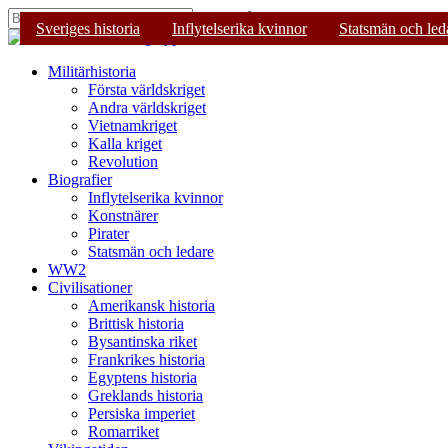
Skip
Tryck på Enter för att söka eller ESC för
Sveriges historia
Sveriges historia
Sveriges historia
Inflytelserika kvinnor
Inflytelserika kvinnor
Inflytelserika kvinnor
Kungar och drott
Statsmän och led
to
Stäng
main
sökning
content
Sök
Menu
Militärhistoria
Första världskriget
Andra världskriget
Vietnamkriget
Kalla kriget
Revolution
Biografier
Inflytelserika kvinnor
Konstnärer
Pirater
Statsmän och ledare
WW2
Civilisationer
Amerikansk historia
Brittisk historia
Bysantinska riket
Frankrikes historia
Egyptens historia
Greklands historia
Persiska imperiet
Romarriket