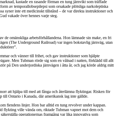
 marknad, kastade en rasande förman en tung järnvikt som träffade
 form av temporallobsepilepsi som orsakade plötsliga narkoleptiska
 syner inte ett medicinskt tillstånd – de var direkta instruktioner och
 Gud vakade över hennes varje steg.
d av de omänskliga arbetsförhållandena. Hon lämnade sin make, en fri
nvägen (The Underground Railroad) var ingen bokstavlig järnväg, utan
nduktörer”.
mmar och vänner till frihet, och gav instruktioner som hjälpte
ägare. Men Tubman rörde sig som en vålnad i natten, förklädd till allt
tör på Den underjordiska järnvägen i åtta år, och jag körde aldrig mitt
norr att hjälpa till med att fånga och återlämna flyktingar. Risken för
till Ontario i Kanada, där amerikansk lag inte gällde.
kom fiendens linjer. Hon bar alltid en tung revolver under kappan.
rädd flykting ville vända om, riktade Tubman vapnet mot dem och
tt säkerställa operationernas framgång var lika innovativa som