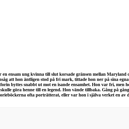
är en ensam ung kvinna till slut korsade gränsen mellan Marylan
nsåg att hon äntligen stod på fri mark, tittade hon ner på sina eg
uforin byttes snabbt ut mot en isande ensamhet. Hon var fri, men hen
ut som skulle göra henne till en legend. Hon vände tillbaka. Gång p
rieböckerna ofta porträtterat, eller var hon i själva verket en av