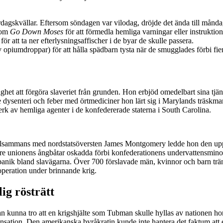
rdagskvällar. Eftersom söndagen var vilodag, dröjde det ända till månd
 som
Go Down Moses
för att förmedla hemliga varningar eller instruktione
r att ta ner efterlysningsaffischer i de byar de skulle passera.
piumdroppar) för att hålla spädbarn tysta när de smugglades förbi fient
et att förgöra slaveriet från grunden. Hon erbjöd omedelbart sina tjänst
dysenteri och feber med örtmediciner hon lärt sig i Marylands träskmar
erk av hemliga agenter i de konfedererade staterna i South Carolina.
a. Tillsammans med nordstatsöversten James Montgomery ledde hon de
 tre unionens ångbåtar oskadda förbi konfederationens undervattensminor
anik bland slavägarna. Över 700 förslavade män, kvinnor och barn träng
operation under brinnande krig.
ig rösträtt
an kunna tro att en krigshjälte som Tubman skulle hyllas av nationen hon
ensation. Den amerikanska byråkratin kunde inte hantera det faktum att