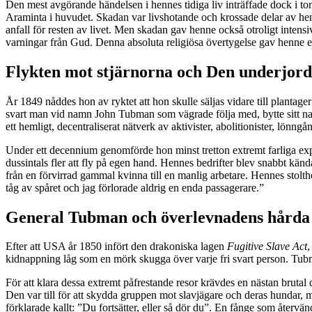
Den mest avgörande händelsen i hennes tidiga liv inträffade dock i t
Araminta i huvudet. Skadan var livshotande och krossade delar av hen
anfall för resten av livet. Men skadan gav henne också otroligt intensi
varningar från Gud. Denna absoluta religiösa övertygelse gav henne e
Flykten mot stjärnorna och Den underjord
År 1849 nåddes hon av ryktet att hon skulle säljas vidare till plant
svart man vid namn John Tubman som vägrade följa med, bytte sitt nam
ett hemligt, decentraliserat nätverk av aktivister, abolitionister, lönn
Under ett decennium genomförde hon minst tretton extremt farliga exped
dussintals fler att fly på egen hand. Hennes bedrifter blev snabbt kä
från en förvirrad gammal kvinna till en manlig arbetare. Hennes stolth
tåg av spåret och jag förlorade aldrig en enda passagerare.”
General Tubman och överlevnadens hårda
Efter att USA år 1850 infört den drakoniska lagen
Fugitive Slave Act
,
kidnappning låg som en mörk skugga över varje fri svart person. Tubma
För att klara dessa extremt påfrestande resor krävdes en nästan brutal
Den var till för att skydda gruppen mot slavjägare och deras hundar,
förklarade kallt: ”Du fortsätter, eller så dör du”. En fånge som återv