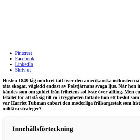
Pinterest
Facebook
LinkedIn
Skriv ut
Hösten 1849 låg mörkret tätt över den amerikanska östkusten n
täta skogar, vägledd endast av Polstjärnans svaga ljus. När hon i
kändes som om guldet från frihetens sol lyste över allting. Men e
Istället för att slå sig till ro i tryggheten fattade hon ett besl
var Harriet Tubman enbart den moderliga frälsargestalt som histo
militära strateger?
Innehållsförteckning