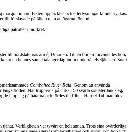
ag morgon innan flykten upptäcktes och efterlysningar kunde tryckas.
r till förslavade på fälten utan att ägarna förstod.
liga patruller i mörkret.
er till nordstaternas armé, Unionen. Till en början förväntades hon,
ker, men hennes sanna talanger låg inom underrättelsetjänsten. Snart
n uppmärksammade
Combahee River Raid
. Genom att använda
 längs floden. När trupperna på cirka 150 svarta soldater landsteg,
de ihop sig på båtarna och fördes till frihet. Harriet Tubman blev
 tjänat. Verkligheten var tyvärr en helt annan. Trots sina ovärderliga
 en svart kvinna hade agerat som befälhavare och spion, och hon fick