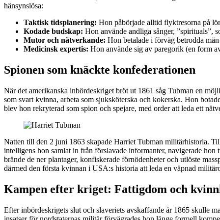
hänsynslösa:
Taktisk tidsplanering:
Hon påbörjade alltid flyktresorna på lö
Kodade budskap:
Hon använde andliga sånger, ”spirituals”,
Mutor och nätverkande:
Hon betalade i förväg betrodda män fö
Medicinsk expertis:
Hon använde sig av paregorik (en form av o
Spionen som knäckte konfederationen
När det amerikanska inbördeskriget bröt ut 1861 såg Tubman en möjligh
som svart kvinna, arbeta som sjuksköterska och kokerska. Hon botade 
blev hon rekryterad som spion och spejare, med order att leda ett nätv
Natten till den 2 juni 1863 skapade Harriet Tubman militärhistori
intelligens hon samlat in från förslavade informanter, navigerade hon
brände de ner plantager, konfiskerade förnödenheter och utlöste massp
därmed den första kvinnan i USA:s historia att leda en väpnad militär
Kampen efter kriget: Fattigdom och kvinnl
Efter inbördeskrigets slut och slaveriets avskaffande år 1865 skulle m
insatser för nordstaternas militär förvägrades hon länge formell komp