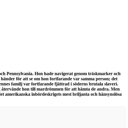
d och Pennsylvania. Hon hade navigerat genom träskmarker och
na händer för att se om hon fortfarande var samma person; det
nes familj var fortfarande fjättrad i söderns brutala slaveri.
å gång återvände hon till mardrömmen för att hämta de andra. Men
 det amerikanska inbördeskrigets mest briljanta och hänsynslösa