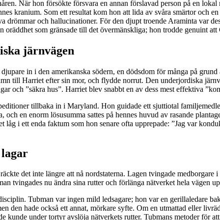
onåren. När hon försökte försvara en annan förslavad person på en lokal
nes kranium. Som ett resultat kom hon att lida av svåra smärtor och en
va drömmar och hallucinationer. För den djupt troende Araminta var dessa
n oräddhet som gränsade till det övermänskliga; hon trodde genuint att
iska järnvägen
ager djupare in i den amerikanska södern, en dödsdom för många på grun
n till Harriet efter sin mor, och flydde norrut. Den underjordiska jär
gångar och ”säkra hus”. Harriet blev snabbt en av dess mest effektiva ”ko
itioner tillbaka in i Maryland. Hon guidade ett sjuttiotal familjemedle
nda, och en enorm lösusumma sattes på hennes huvud av rasande plantage
et låg i ett enda faktum som hon senare ofta upprepade: ”Jag var konduk
 lagar
 räckte det inte längre att nå nordstaterna. Lagen tvingade medborgare i 
n tvingades nu ändra sina rutter och förlänga nätverket hela vägen upp 
 disciplin. Tubman var ingen mild ledsagare; hon var en gerillaledare ba
 men den hade också ett annat, mörkare syfte. Om en utmattad eller liv
ände kunde under tortyr avslöja nätverkets rutter. Tubmans metoder för a