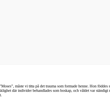
olks ”Moses”, måste vi titta på det trauma som formade henne. Hon född
sklighet där individer behandlades som boskap, och våldet var ständigt 
t.