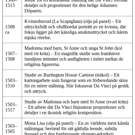
1515
detaljer och proportioner för den helige Johannes
Döparen.
Kvinnohuvud (La Scapigliata) (olja på panel) – Ett
1508
uttrycksfullt och ofullbordat porträtt av en kvinna, där
ca
fokus ligger på det känsliga ansiktsuttrycket och hårets
mjuka rörelse.
Madonna med barn, St Anne och unga St John (kol
1507–
med vit krita) – En magnifik studie som framhäver
1508
familjens intimitet och andligheten i mötet mellan de
religiösa figurerna.
Studie av Burlington House Cartoon (träkol) – Ett
1503–
kartongarbete som fungerar som en förberedande skiss
1510
för en större målning. Här fokuserar Da Vinci på gestik
och uttryck.
Studie av Madonna och barn med St Anne (svart krita)
1503–
– Ett arbete där Da Vinci finjusterar proportioner och
1517
detaljer i en ikonisk religiös komposition.
Mona Lisa (olja på panel) – En av världens mest kända
1503–
målningar, berömd för sitt gåtfulla leende, subtila
1505
ljusspel och den banbrytande sfumato-tekniken.