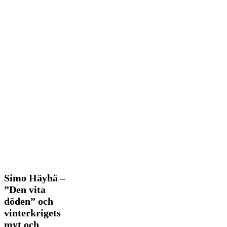
Simo
Simo Häyhä –
Häyhä
”Den vita
–
döden” och
”Den
vinterkrigets
vita
döden”
myt och