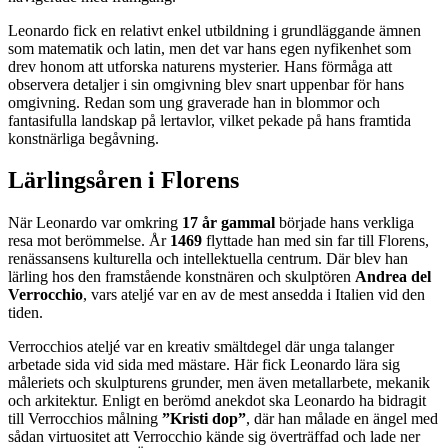
Leonardo fick en relativt enkel utbildning i grundläggande ämnen
som matematik och latin, men det var hans egen nyfikenhet som
drev honom att utforska naturens mysterier. Hans förmåga att
observera detaljer i sin omgivning blev snart uppenbar för hans
omgivning. Redan som ung graverade han in blommor och
fantasifulla landskap på lertavlor, vilket pekade på hans framtida
konstnärliga begåvning.
Lärlingsåren i Florens
När Leonardo var omkring
17 år gammal
började hans verkliga
resa mot berömmelse. År
1469
flyttade han med sin far till Florens,
renässansens kulturella och intellektuella centrum. Där blev han
lärling hos den framstående konstnären och skulptören
Andrea del
Verrocchio
, vars ateljé var en av de mest ansedda i Italien vid den
tiden.
Verrocchios ateljé var en kreativ smältdegel där unga talanger
arbetade sida vid sida med mästare. Här fick Leonardo lära sig
måleriets och skulpturens grunder, men även metallarbete, mekanik
och arkitektur. Enligt en berömd anekdot ska Leonardo ha bidragit
till Verrocchios målning
”Kristi dop”
, där han målade en ängel med
sådan virtuositet att Verrocchio kände sig överträffad och lade ner