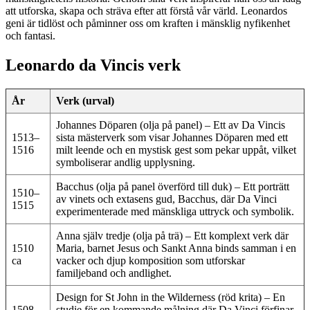
att utforska, skapa och sträva efter att förstå vår värld. Leonardos
geni är tidlöst och påminner oss om kraften i mänsklig nyfikenhet
och fantasi.
Leonardo da Vincis verk
År
Verk (urval)
Johannes Döparen (olja på panel) – Ett av Da Vincis
1513–
sista mästerverk som visar Johannes Döparen med ett
1516
milt leende och en mystisk gest som pekar uppåt, vilket
symboliserar andlig upplysning.
Bacchus (olja på panel överförd till duk) – Ett porträtt
1510–
av vinets och extasens gud, Bacchus, där Da Vinci
1515
experimenterade med mänskliga uttryck och symbolik.
Anna själv tredje (olja på trä) – Ett komplext verk där
1510
Maria, barnet Jesus och Sankt Anna binds samman i en
ca
vacker och djup komposition som utforskar
familjeband och andlighet.
Design for St John in the Wilderness (röd krita) – En
1508–
studie för en kommande målning där Da Vinci förfinar