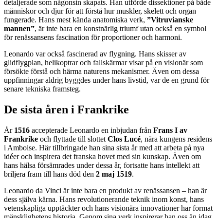
detaljerade som någonsin skapats. Han utförde dissektioner på både
människor och djur för att förstå hur muskler, skelett och organ
fungerade. Hans mest kända anatomiska verk,
”Vitruvianske
mannen”
, är inte bara en konstnärlig triumf utan också en symbol
för renässansens fascination för proportioner och harmoni.
Leonardo var också fascinerad av flygning. Hans skisser av
glidflygplan, helikoptrar och fallskärmar visar på en visionär som
försökte förstå och härma naturens mekanismer. Även om dessa
uppfinningar aldrig byggdes under hans livstid, var de en grund för
senare tekniska framsteg.
De sista åren i Frankrike
År
1516
accepterade Leonardo en inbjudan från
Frans I av
Frankrike
och flyttade till slottet
Clos Lucé
, nära kungens residens
i Amboise. Här tillbringade han sina sista år med att arbeta på nya
idéer och inspirera det franska hovet med sin kunskap. Även om
hans hälsa försämrades under dessa år, fortsatte hans intellekt att
briljera fram till hans död den
2 maj 1519
.
Leonardo da Vinci är inte bara en produkt av renässansen – han är
dess själva kärna. Hans revolutionerande teknik inom konst, hans
vetenskapliga upptäckter och hans visionära innovationer har format
mänsklighetens historia. Genom sina verk inspirerar han oss än idag