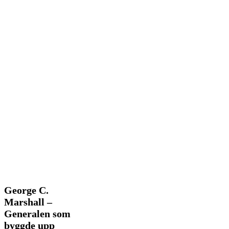
George
George C.
C.
Marshall –
Marshall
Generalen som
–
byggde upp
Generalen