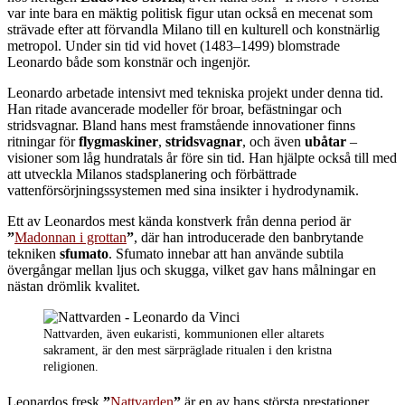
var inte bara en mäktig politisk figur utan också en mecenat som
strävade efter att förvandla Milano till en kulturell och konstnärlig
metropol. Under sin tid vid hovet (1483–1499) blomstrade
Leonardo både som konstnär och ingenjör.
Leonardo arbetade intensivt med tekniska projekt under denna tid.
Han ritade avancerade modeller för broar, befästningar och
stridsvagnar. Bland hans mest framstående innovationer finns
ritningar för
flygmaskiner
,
stridsvagnar
, och även
ubåtar
–
visioner som låg hundratals år före sin tid. Han hjälpte också till med
att utveckla Milanos stadsplanering och förbättrade
vattenförsörjningssystemen med sina insikter i hydrodynamik.
Ett av Leonardos mest kända konstverk från denna period är
”
Madonnan i grottan
”
, där han introducerade den banbrytande
tekniken
sfumato
. Sfumato innebar att han använde subtila
övergångar mellan ljus och skugga, vilket gav hans målningar en
nästan drömlik kvalitet.
Nattvarden, även eukaristi, kommunionen eller altarets
sakrament, är den mest särpräglade ritualen i den kristna
religionen.
Leonardos fresk
”
Nattvarden
”
är en av hans största prestationer.