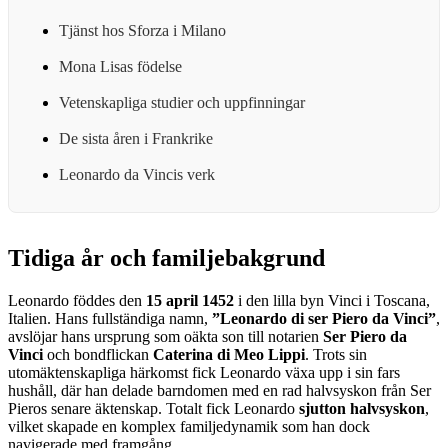
Tjänst hos Sforza i Milano
Mona Lisas födelse
Vetenskapliga studier och uppfinningar
De sista åren i Frankrike
Leonardo da Vincis verk
Tidiga år och familjebakgrund
Leonardo föddes den
15 april 1452
i den lilla byn Vinci i Toscana,
Italien. Hans fullständiga namn,
”Leonardo di ser Piero da Vinci”
,
avslöjar hans ursprung som oäkta son till notarien
Ser Piero da
Vinci
och bondflickan
Caterina di Meo Lippi
. Trots sin
utomäktenskapliga härkomst fick Leonardo växa upp i sin fars
hushåll, där han delade barndomen med en rad halvsyskon från Ser
Pieros senare äktenskap. Totalt fick Leonardo
sjutton halvsyskon
,
vilket skapade en komplex familjedynamik som han dock
navigerade med framgång.