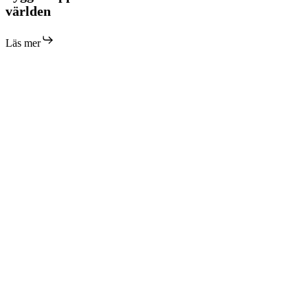
som
världen
byggde
upp
Läs mer
världen