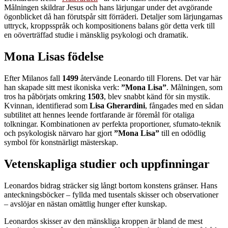
Målningen skildrar Jesus och hans lärjungar under det avgörande
ögonblicket då han förutspår sitt förräderi. Detaljer som lärjungarnas
uttryck, kroppsspråk och kompositionens balans gör detta verk till
en oöverträffad studie i mänsklig psykologi och dramatik.
Mona Lisas födelse
Efter Milanos fall
1499
återvände Leonardo till Florens. Det var här
han skapade sitt mest ikoniska verk:
”Mona Lisa”
. Målningen, som
tros ha påbörjats omkring
1503
, blev snabbt känd för sin mystik.
Kvinnan, identifierad som
Lisa Gherardini
, fångades med en sådan
subtilitet att hennes leende fortfarande är föremål för otaliga
tolkningar. Kombinationen av perfekta proportioner, sfumato-teknik
och psykologisk närvaro har gjort
”Mona Lisa”
till en odödlig
symbol för konstnärligt mästerskap.
Vetenskapliga studier och uppfinningar
Leonardos bidrag sträcker sig långt bortom konstens gränser. Hans
anteckningsböcker – fyllda med tusentals skisser och observationer
– avslöjar en nästan omättlig hunger efter kunskap.
Leonardos skisser av den mänskliga kroppen är bland de mest