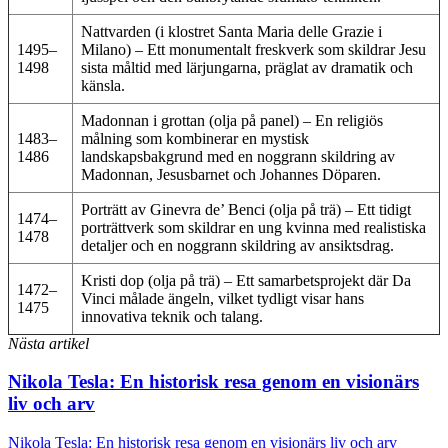
Nattvarden (i klostret Santa Maria delle Grazie i
1495–
Milano) – Ett monumentalt freskverk som skildrar Jesu
1498
sista måltid med lärjungarna, präglat av dramatik och
känsla.
Madonnan i grottan (olja på panel) – En religiös
1483–
målning som kombinerar en mystisk
1486
landskapsbakgrund med en noggrann skildring av
Madonnan, Jesusbarnet och Johannes Döparen.
Porträtt av Ginevra de’ Benci (olja på trä) – Ett tidigt
1474–
porträttverk som skildrar en ung kvinna med realistiska
1478
detaljer och en noggrann skildring av ansiktsdrag.
Kristi dop (olja på trä) – Ett samarbetsprojekt där Da
1472–
Vinci målade ängeln, vilket tydligt visar hans
1475
innovativa teknik och talang.
Nästa artikel
Nikola Tesla: En historisk resa genom en visionärs
liv och arv
Nikola Tesla: En historisk resa genom en visionärs liv och arv