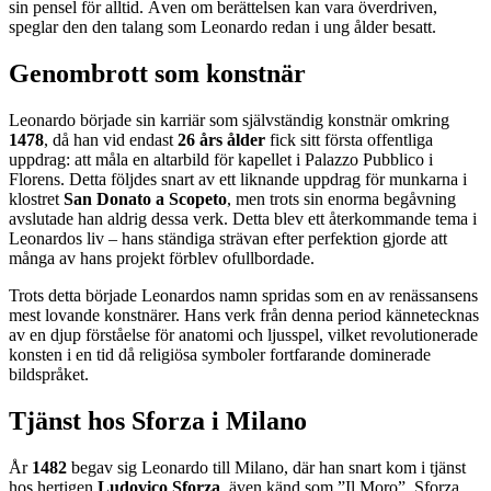
sin pensel för alltid. Även om berättelsen kan vara överdriven,
speglar den den talang som Leonardo redan i ung ålder besatt.
Genombrott som konstnär
Leonardo började sin karriär som självständig konstnär omkring
1478
, då han vid endast
26 års ålder
fick sitt första offentliga
uppdrag: att måla en altarbild för kapellet i Palazzo Pubblico i
Florens. Detta följdes snart av ett liknande uppdrag för munkarna i
klostret
San Donato a Scopeto
, men trots sin enorma begåvning
avslutade han aldrig dessa verk. Detta blev ett återkommande tema i
Leonardos liv – hans ständiga strävan efter perfektion gjorde att
många av hans projekt förblev ofullbordade.
Trots detta började Leonardos namn spridas som en av renässansens
mest lovande konstnärer. Hans verk från denna period kännetecknas
av en djup förståelse för anatomi och ljusspel, vilket revolutionerade
konsten i en tid då religiösa symboler fortfarande dominerade
bildspråket.
Tjänst hos Sforza i Milano
År
1482
begav sig Leonardo till Milano, där han snart kom i tjänst
hos hertigen
Ludovico Sforza
, även känd som ”Il Moro”. Sforza