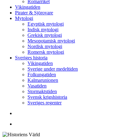
Romarriket
Vikingatiden
Pirater & Sjörovare
Mytologi
Egyptisk mytologi
Indisk mytologi
Grekisk mytologi
Mesopotamisk mytologi
Nordisk mytologi
Romersk mytologi
Sveriges historia
Vikingatiden
Sverige under medeltiden
Folkungatiden
Kalmarunionen
Vasatiden
Stormaktstiden
Svensk krigshistoria
Sveriges regenter
Sök
Menu