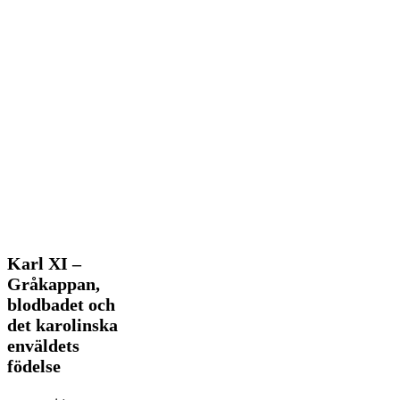
Karl
Karl XI –
XI
Gråkappan,
–
blodbadet och
Gråkappan,
det karolinska
blodbadet
och
enväldets
det
födelse
karolinska
enväldets