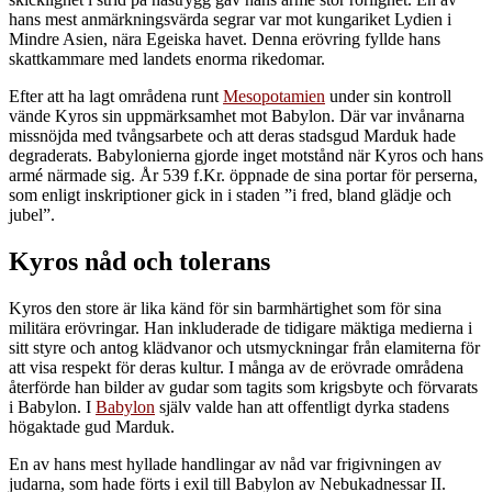
hans mest anmärkningsvärda segrar var mot kungariket Lydien i
Mindre Asien, nära Egeiska havet. Denna erövring fyllde hans
skattkammare med landets enorma rikedomar.
Efter att ha lagt områdena runt
Mesopotamien
under sin kontroll
vände Kyros sin uppmärksamhet mot Babylon. Där var invånarna
missnöjda med tvångsarbete och att deras stadsgud Marduk hade
degraderats. Babylonierna gjorde inget motstånd när Kyros och hans
armé närmade sig. År 539 f.Kr. öppnade de sina portar för perserna,
som enligt inskriptioner gick in i staden ”i fred, bland glädje och
jubel”.
Kyros nåd och tolerans
Kyros den store är lika känd för sin barmhärtighet som för sina
militära erövringar. Han inkluderade de tidigare mäktiga medierna i
sitt styre och antog klädvanor och utsmyckningar från elamiterna för
att visa respekt för deras kultur. I många av de erövrade områdena
återförde han bilder av gudar som tagits som krigsbyte och förvarats
i Babylon. I
Babylon
själv valde han att offentligt dyrka stadens
högaktade gud Marduk.
En av hans mest hyllade handlingar av nåd var frigivningen av
judarna, som hade förts i exil till Babylon av Nebukadnessar II.