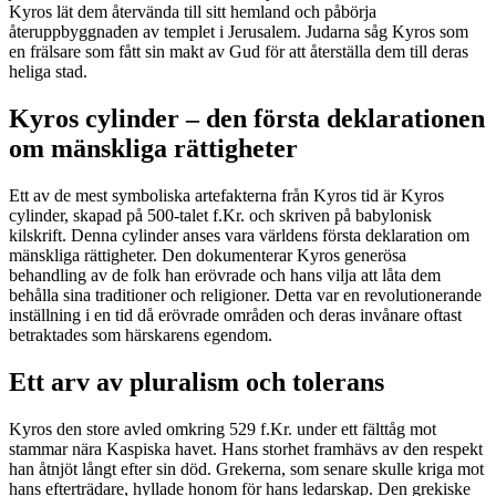
Kyros lät dem återvända till sitt hemland och påbörja
återuppbyggnaden av templet i Jerusalem. Judarna såg Kyros som
en frälsare som fått sin makt av Gud för att återställa dem till deras
heliga stad.
Kyros cylinder – den första deklarationen
om mänskliga rättigheter
Ett av de mest symboliska artefakterna från Kyros tid är Kyros
cylinder, skapad på 500-talet f.Kr. och skriven på babylonisk
kilskrift. Denna cylinder anses vara världens första deklaration om
mänskliga rättigheter. Den dokumenterar Kyros generösa
behandling av de folk han erövrade och hans vilja att låta dem
behålla sina traditioner och religioner. Detta var en revolutionerande
inställning i en tid då erövrade områden och deras invånare oftast
betraktades som härskarens egendom.
Ett arv av pluralism och tolerans
Kyros den store avled omkring 529 f.Kr. under ett fälttåg mot
stammar nära Kaspiska havet. Hans storhet framhävs av den respekt
han åtnjöt långt efter sin död. Grekerna, som senare skulle kriga mot
hans efterträdare, hyllade honom för hans ledarskap. Den grekiske