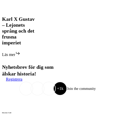
Karl
Karl X Gustav
X
– Lejonets
Gustav
språng och det
–
frusna
Lejonets
språng
imperiet
och
det
Läs mer
frusna
imperiet
Nyhetsbrev för dig som
älskar historia!
Registrera
+1k
Join the community
Historiens Värld