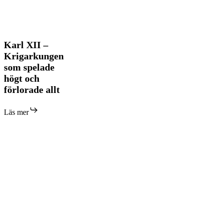
Karl
Karl XII –
XII
Krigarkungen
–
som spelade
Krigarkungen
högt och
som
spelade
förlorade allt
högt
och
Läs mer
förlorade
allt