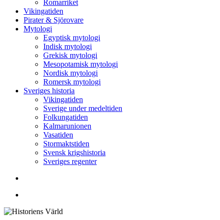
Romarriket
Vikingatiden
Pirater & Sjörovare
Mytologi
Egyptisk mytologi
Indisk mytologi
Grekisk mytologi
Mesopotamisk mytologi
Nordisk mytologi
Romersk mytologi
Sveriges historia
Vikingatiden
Sverige under medeltiden
Folkungatiden
Kalmarunionen
Vasatiden
Stormaktstiden
Svensk krigshistoria
Sveriges regenter
Sök
Menu