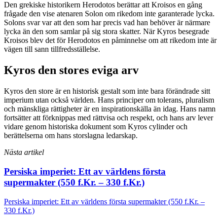
Den grekiske historikern Herodotos berättar att Kroisos en gång
frågade den vise atenaren Solon om rikedom inte garanterade lycka.
Solons svar var att den som har precis vad han behöver är närmare
lycka än den som samlar på sig stora skatter. När Kyros besegrade
Kroisos blev det för Herodotos en påminnelse om att rikedom inte är
vägen till sann tillfredsställelse.
Kyros den stores eviga arv
Kyros den store är en historisk gestalt som inte bara förändrade sitt
imperium utan också världen. Hans principer om tolerans, pluralism
och mänskliga rättigheter är en inspirationskälla än idag. Hans namn
fortsätter att förknippas med rättvisa och respekt, och hans arv lever
vidare genom historiska dokument som Kyros cylinder och
berättelserna om hans storslagna ledarskap.
Nästa artikel
Persiska imperiet: Ett av världens första
supermakter (550 f.Kr. – 330 f.Kr.)
Persiska imperiet: Ett av världens första supermakter (550 f.Kr. –
330 f.Kr.)