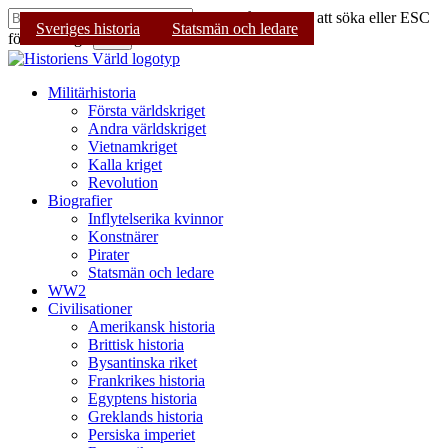
Skip
Tryck på Enter för att söka eller ESC
Sveriges historia
Sveriges historia
Sveriges historia
Statsmän och ledare
Statsmän och ledare
Statsmän och ledare
to
för att stänga
Sök
main
Stäng
content
sökning
Sök
Menu
Militärhistoria
Första världskriget
Andra världskriget
Vietnamkriget
Kalla kriget
Revolution
Biografier
Inflytelserika kvinnor
Konstnärer
Pirater
Statsmän och ledare
WW2
Civilisationer
Amerikansk historia
Brittisk historia
Bysantinska riket
Frankrikes historia
Egyptens historia
Greklands historia
Persiska imperiet