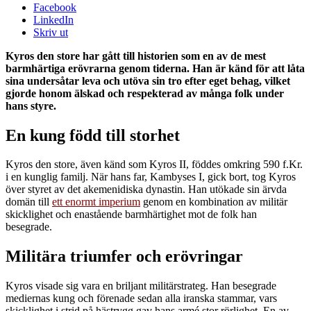
Facebook
LinkedIn
Skriv ut
Kyros den store har gått till historien som en av de mest
barmhärtiga erövrarna genom tiderna. Han är känd för att låta
sina undersåtar leva och utöva sin tro efter eget behag, vilket
gjorde honom älskad och respekterad av många folk under
hans styre.
En kung född till storhet
Kyros den store, även känd som Kyros II, föddes omkring 590 f.Kr.
i en kunglig familj. När hans far, Kambyses I, gick bort, tog Kyros
över styret av det akemenidiska dynastin. Han utökade sin ärvda
domän till
ett enormt imperium
genom en kombination av militär
skicklighet och enastående barmhärtighet mot de folk han
besegrade.
Militära triumfer och erövringar
Kyros visade sig vara en briljant militärstrateg. Han besegrade
mediernas kung och förenade sedan alla iranska stammar, vars
skicklighet i strid på hästrygg gav hans armé stor rörlighet. En av