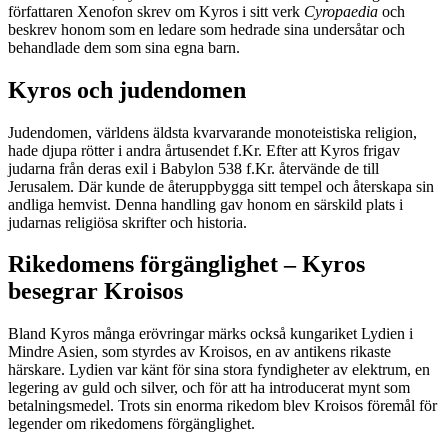
författaren Xenofon skrev om Kyros i sitt verk
Cyropaedia
och
beskrev honom som en ledare som hedrade sina undersåtar och
behandlade dem som sina egna barn.
Kyros och judendomen
Judendomen, världens äldsta kvarvarande monoteistiska religion,
hade djupa rötter i andra årtusendet f.Kr. Efter att Kyros frigav
judarna från deras exil i Babylon 538 f.Kr. återvände de till
Jerusalem. Där kunde de återuppbygga sitt tempel och återskapa sin
andliga hemvist. Denna handling gav honom en särskild plats i
judarnas religiösa skrifter och historia.
Rikedomens förgänglighet – Kyros
besegrar Kroisos
Bland Kyros många erövringar märks också kungariket Lydien i
Mindre Asien, som styrdes av Kroisos, en av antikens rikaste
härskare. Lydien var känt för sina stora fyndigheter av elektrum, en
legering av guld och silver, och för att ha introducerat mynt som
betalningsmedel. Trots sin enorma rikedom blev Kroisos föremål för
legender om rikedomens förgänglighet.