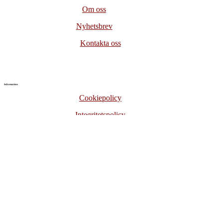
Om oss
Nyhetsbrev
Kontakta oss
Information
Cookiepolicy
Integritetspolicy
Juridisk information
Användning av material
©
2026
Historiensvarld.se