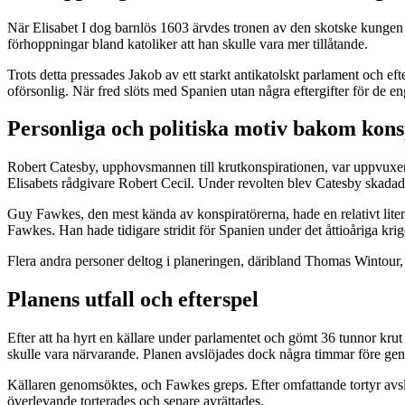
När Elisabet I dog barnlös 1603 ärvdes tronen av den skotske kungen 
förhoppningar bland katoliker att han skulle vara mer tillåtande.
Trots detta pressades Jakob av ett starkt antikatolskt parlament och e
oförsonlig. När fred slöts med Spanien utan några eftergifter för de eng
Personliga och politiska motiv bakom kons
Robert Catesby, upphovsmannen till krutkonspirationen, var uppvuxen so
Elisabets rådgivare Robert Cecil. Under revolten blev Catesby skadad 
Guy Fawkes, den mest kända av konspiratörerna, hade en relativt liten
Fawkes. Han hade tidigare stridit för Spanien under det åttioåriga kr
Flera andra personer deltog i planeringen, däribland Thomas Wintour, 
Planens utfall och efterspel
Efter att ha hyrt en källare under parlamentet och gömt 36 tunnor kru
skulle vara närvarande. Planen avslöjades dock några timmar före geno
Källaren genomsöktes, och Fawkes greps. Efter omfattande tortyr avsl
överlevande torterades och senare avrättades.