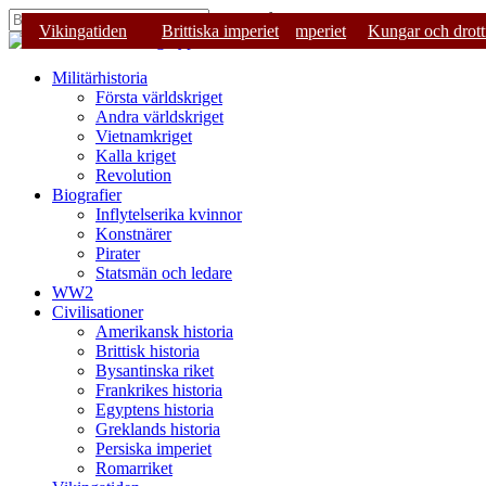
Skip
Tryck på Enter för att söka eller ESC för
Sveriges historia
Kolonialkrigen i Asien
Vikingatiden
Brittiska imperiet
Inflytelserika kvinnor
Brittiska imperiet
Kungar och drott
to
Stäng
main
sökning
content
Sök
Menu
Militärhistoria
Första världskriget
Andra världskriget
Vietnamkriget
Kalla kriget
Revolution
Biografier
Inflytelserika kvinnor
Konstnärer
Pirater
Statsmän och ledare
WW2
Civilisationer
Amerikansk historia
Brittisk historia
Bysantinska riket
Frankrikes historia
Egyptens historia
Greklands historia
Persiska imperiet
Romarriket