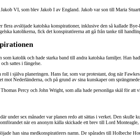
Jakob VI, som blev Jakob I av England. Jakob var son till Maria Stuart
fter flera avslöjade katolska konspirationer, inklusive den så kallade By
elska katolikerna, fick det konspiratörerna att gå från tanke till handlin
pirationen
m katolik och hade starka band till andra katolska familjer. Han hade d
och sattes i fängelse.
 roll i själva planeringen. Hans far, som var protestant, dog när Fawke
iget mot Nederländerna, och på grund av sina kunskaper om sprängmedel 
Thomas Percy och John Wright, som alla hade personliga skäl för att vi
t där under sex månader var planen redo att sättas i verket. Den skull
mförandet när en anonym källa skickade ett brev till Lord Monteagle, d
öjade han sina medkonspiratörers namn. De spårades till Holbeche Hous