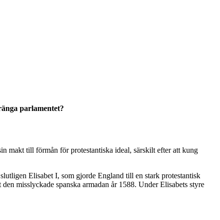
pränga parlamentet?
makt till förmån för protestantiska ideal, särskilt efter att kung
lutligen Elisabet I, som gjorde England till en stark protestantisk
amt den misslyckade spanska armadan år 1588. Under Elisabets styre