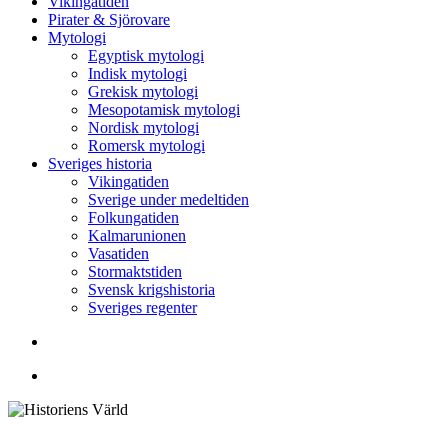
Vikingatiden
Pirater & Sjörovare
Mytologi
Egyptisk mytologi
Indisk mytologi
Grekisk mytologi
Mesopotamisk mytologi
Nordisk mytologi
Romersk mytologi
Sveriges historia
Vikingatiden
Sverige under medeltiden
Folkungatiden
Kalmarunionen
Vasatiden
Stormaktstiden
Svensk krigshistoria
Sveriges regenter
Sök
Menu