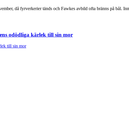
mber, då fyrverkerier tänds och Fawkes avbild ofta bränns på bål. In
ns odödliga kärlek till sin mor
ek till sin mor