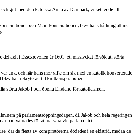
 och gift med den katolska Anna av Danmark, vilket ledde till
e-konspirationen och Main-konspirationen, blev hans hållning alltmer
g.
eltagit i Essexrevolten år 1601, ett misslyckat försök att störta
s var ung, och när hans mor gifte om sig med en katolik konverterade
blev han rekryterad till krutkonspirationen.
lja störta Jakob I och öppna England för katolicismen.
e kulminera på parlamentsöppningsdagen, då Jakob och hela regeringen
är han varnades för att närvara vid parlamentet.
e, där de flesta av konspiratörerna dödades i en eldstrid, medan de