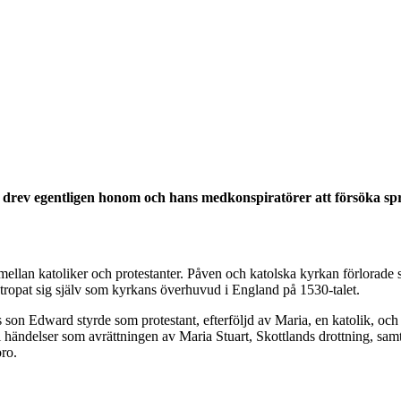
d drev egentligen honom och hans medkonspiratörer att försöka s
lan katoliker och protestanter. Påven och katolska kyrkan förlorade sin 
utropat sig själv som kyrkans överhuvud i England på 1530-talet.
 son Edward styrde som protestant, efterföljd av Maria, en katolik, och s
 i händelser som avrättningen av Maria Stuart, Skottlands drottning, s
oro.