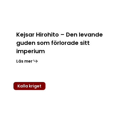
imperium
Kejsar Hirohito – Den levande
guden som förlorade sitt
imperium
Läs mer
Tjeckoslovakien
Kalla kriget
och
Pragvåren
(1968)