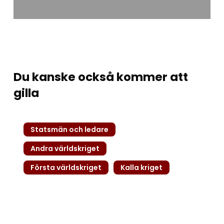
Du kanske också kommer att
gilla
Kejsar
Statsmän och ledare
Hirohito
–
Andra världskriget
Den
Första världskriget
Kalla kriget
levande
guden
som
förlorade
sitt