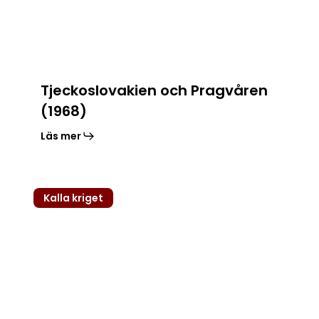
Tjeckoslovakien och Pragvåren
(1968)
Läs mer
Kampen
Kalla kriget
om
Polens
själ
–
arbetare,
generaler
och