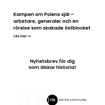
en
rörelse
som
Kampen om Polens själ –
skakade
arbetare, generaler och en
östblocket
rörelse som skakade östblocket
Läs mer
Nyhetsbrev för dig
som älskar historia!
+1k
Join the community