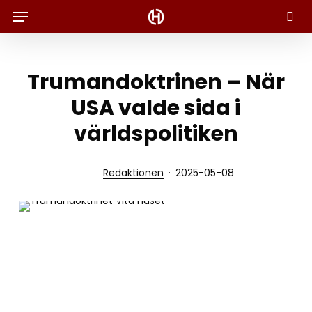
Menu
Skip
to
Sök
main
content
Trumandoktrinen – När
USA valde sida i
världspolitiken
Redaktionen
2025-05-08