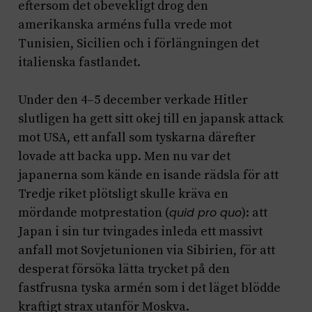
eftersom det obevekligt drog den
amerikanska arméns fulla vrede mot
Tunisien, Sicilien och i förlängningen det
italienska fastlandet.
Under den 4–5 december verkade Hitler
slutligen ha gett sitt okej till en japansk attack
mot USA, ett anfall som tyskarna därefter
lovade att backa upp. Men nu var det
japanerna som kände en isande rädsla för att
Tredje riket plötsligt skulle kräva en
mördande motprestation (
quid pro quo
): att
Japan i sin tur tvingades inleda ett massivt
anfall mot Sovjetunionen via Sibirien, för att
desperat försöka lätta trycket på den
fastfrusna tyska armén som i det läget blödde
kraftigt strax utanför Moskva.