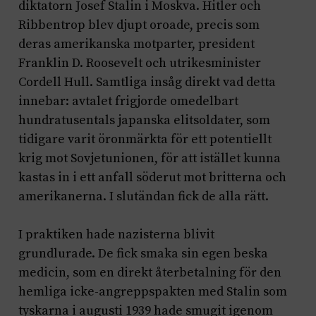
diktatorn Josef Stalin i Moskva. Hitler och
Ribbentrop blev djupt oroade, precis som
deras amerikanska motparter, president
Franklin D. Roosevelt och utrikesminister
Cordell Hull. Samtliga insåg direkt vad detta
innebar: avtalet frigjorde omedelbart
hundratusentals japanska elitsoldater, som
tidigare varit öronmärkta för ett potentiellt
krig mot Sovjetunionen, för att istället kunna
kastas in i ett anfall söderut mot britterna och
amerikanerna. I slutändan fick de alla rätt.
I praktiken hade nazisterna blivit
grundlurade. De fick smaka sin egen beska
medicin, som en direkt återbetalning för den
hemliga icke-angreppspakten med Stalin som
tyskarna i augusti 1939 hade smugit igenom