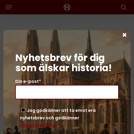
Menu
Skip
to
Sök
main
content
Axismakterna: Den
×
ökända trepartspakten
Nyhetsbrev för dig
Redaktionen
2026-03-18
som älskar historia!
Din e-post*
Jag godkänner att ta emot era
nyhetsbrev och godkänner
integritetspolicy
.