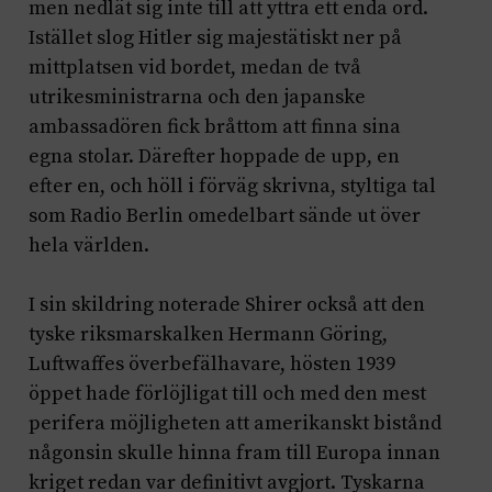
men nedlät sig inte till att yttra ett enda ord.
Istället slog Hitler sig majestätiskt ner på
mittplatsen vid bordet, medan de två
utrikesministrarna och den japanske
ambassadören fick bråttom att finna sina
egna stolar. Därefter hoppade de upp, en
efter en, och höll i förväg skrivna, styltiga tal
som Radio Berlin omedelbart sände ut över
hela världen.
I sin skildring noterade Shirer också att den
tyske riksmarskalken Hermann Göring,
Luftwaffes överbefälhavare, hösten 1939
öppet hade förlöjligat till och med den mest
perifera möjligheten att amerikanskt bistånd
någonsin skulle hinna fram till Europa innan
kriget redan var definitivt avgjort. Tyskarna