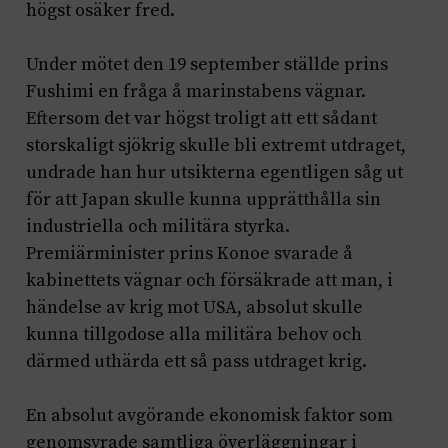
högst osäker fred.
Under mötet den 19 september ställde prins
Fushimi en fråga å marinstabens vägnar.
Eftersom det var högst troligt att ett sådant
storskaligt sjökrig skulle bli extremt utdraget,
undrade han hur utsikterna egentligen såg ut
för att Japan skulle kunna upprätthålla sin
industriella och militära styrka.
Premiärminister prins Konoe svarade å
kabinettets vägnar och försäkrade att man, i
händelse av krig mot USA, absolut skulle
kunna tillgodose alla militära behov och
därmed uthärda ett så pass utdraget krig.
En absolut avgörande ekonomisk faktor som
genomsyrade samtliga överläggningar i