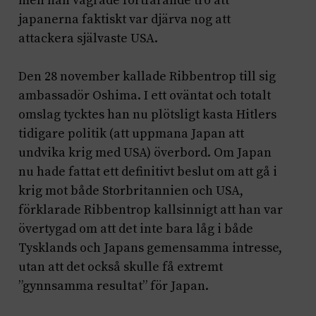
men han vägrade fortfarande tro att
japanerna faktiskt var djärva nog att
attackera självaste USA.
Den 28 november kallade Ribbentrop till sig
ambassadör Oshima. I ett oväntat och totalt
omslag tycktes han nu plötsligt kasta Hitlers
tidigare politik (att uppmana Japan att
undvika krig med USA) överbord. Om Japan
nu hade fattat ett definitivt beslut om att gå i
krig mot både Storbritannien och USA,
förklarade Ribbentrop kallsinnigt att han var
övertygad om att det inte bara låg i både
Tysklands och Japans gemensamma intresse,
utan att det också skulle få extremt
”gynnsamma resultat” för Japan.