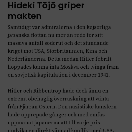
Hideki Tōjō griper
makten
Samtidigt var admiralerna i den kejserliga
japanska flottan nu mer än redo för sitt
massiva anfall söderut och det stundande
kriget mot USA, Storbritannien, Kina och
Nederländerna. Detta medan Hitler febrilt
hoppades kunna inta Moskva och tvinga fram
en sovjetisk kapitulation i december 1941.
Hitler och Ribbentrop hade dock ännu en
extremt obehaglig överraskning att vänta
från Fjärran Östern. Den nazistiske kanslern
hade upprepade gånger och med emfas
uppmanat japanerna att till varje pris
undvika en direkt väpnad konflikt med USA.