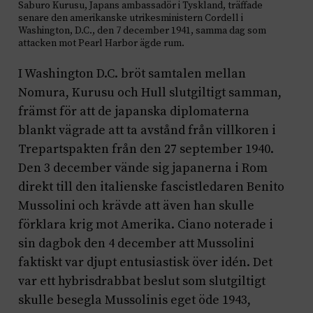
Saburo Kurusu, Japans ambassadör i Tyskland, träffade
senare den amerikanske utrikesministern Cordell i
Washington, D.C., den 7 december 1941, samma dag som
attacken mot Pearl Harbor ägde rum.
I Washington D.C. bröt samtalen mellan
Nomura, Kurusu och Hull slutgiltigt samman,
främst för att de japanska diplomaterna
blankt vägrade att ta avstånd från villkoren i
Trepartspakten från den 27 september 1940.
Den 3 december vände sig japanerna i Rom
direkt till den italienske fascistledaren Benito
Mussolini och krävde att även han skulle
förklara krig mot Amerika. Ciano noterade i
sin dagbok den 4 december att Mussolini
faktiskt var djupt entusiastisk över idén. Det
var ett hybrisdrabbat beslut som slutgiltigt
skulle besegla Mussolinis eget öde 1943,