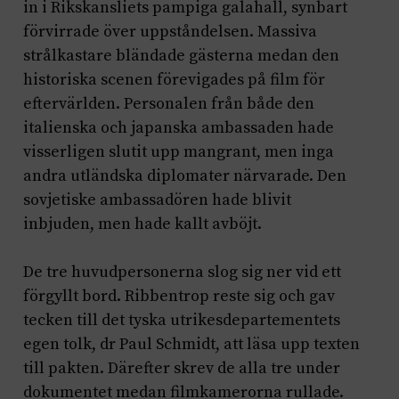
in i Rikskansliets pampiga galahall, synbart
förvirrade över uppståndelsen. Massiva
strålkastare bländade gästerna medan den
historiska scenen förevigades på film för
eftervärlden. Personalen från både den
italienska och japanska ambassaden hade
visserligen slutit upp mangrant, men inga
andra utländska diplomater närvarade. Den
sovjetiske ambassadören hade blivit
inbjuden, men hade kallt avböjt.
De tre huvudpersonerna slog sig ner vid ett
förgyllt bord. Ribbentrop reste sig och gav
tecken till det tyska utrikesdepartementets
egen tolk, dr Paul Schmidt, att läsa upp texten
till pakten. Därefter skrev de alla tre under
dokumentet medan filmkamerorna rullade.