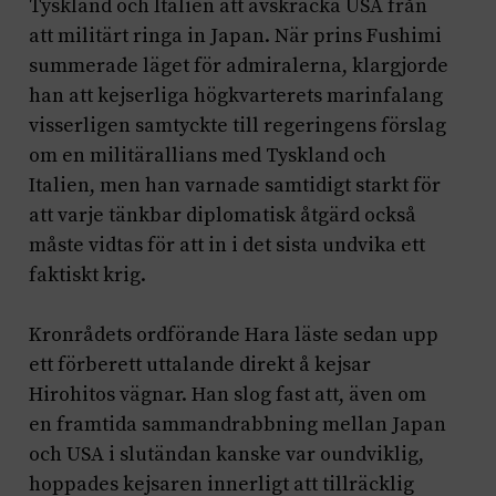
Tyskland och Italien att avskräcka USA från
att militärt ringa in Japan. När prins Fushimi
summerade läget för admiralerna, klargjorde
han att kejserliga högkvarterets marinfalang
visserligen samtyckte till regeringens förslag
om en militärallians med Tyskland och
Italien, men han varnade samtidigt starkt för
att varje tänkbar diplomatisk åtgärd också
måste vidtas för att in i det sista undvika ett
faktiskt krig.
Kronrådets ordförande Hara läste sedan upp
ett förberett uttalande direkt å kejsar
Hirohitos vägnar. Han slog fast att, även om
en framtida sammandrabbning mellan Japan
och USA i slutändan kanske var oundviklig,
hoppades kejsaren innerligt att tillräcklig