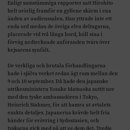
Enligt samstämmiga rapporter satt Hirohito
helt orörlig framför en gyllene skärm i ena
änden av audienssalen. Han yttrade inte ett
enda ord medan de övriga elva deltagarna,
placerade vid två långa bord, höll sina i
förväg nedtecknade anföranden tvärs över
kejsarens synfält.
De verkliga och brutala förhandlingarna
hade i själva verket redan ägt rum mellan den
9 och 10 september. Då hade den japanske
utrikesministern Yosuke Matsuoka suttit ner
med den tyske ambassadören i Tokyo,
Heinrich Stahmer, för att hamra ut avtalets
exakta detaljer. Japanerna krävde helt fria
händer för erövring i Sydostasien, och
tyskarna gick med på att ge dem det. Tredje