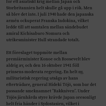
för ett asiatiskt krig mellan Japan och
Storbritannien helt skulle gå upp i rök. Men
så blev det inte. I juli 1940 hade den japanska
armén ockuperat Franska Indokina, vilket
ledde till att samtalen mellan sändebudet
amiral Kichisaburo Nomura och
utrikesminister Hull strandade totalt.
Ett föreslaget toppmöte mellan
premiärminister Konoe och Roosevelt blev
aldrig av, och den 16 oktober 1941 föll
prinsens moderata regering. En helt ny,
militaristisk regering utsågs av hans
efterträdare, general Hideki Tōjō, som bar det
passande smeknamnet ”Rakkniven”. Under
Tōjōs järnhårda styre krävde Japan oresonligt
helt fria händer i Sydostasien, vilket i