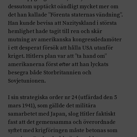
dessutom upptäckt oändligt mycket mer om
det han kallade ”Förenta staternas vändning”.
Han kunde bevisa att Nazityskland i största
hemlighet hade tagit till ren och skär
mutning av amerikanska kongressledamöter
i ett desperat försök att hålla USA utanför
kriget. Hitlers plan var att ”ta hand om”
amerikanerna först
efter
att han lyckats
besegra både Storbritannien och
Sovjetunionen.
I sin strategiska order nr 24 (utfärdad den 5
mars 1941), som gällde det militära
samarbetet med Japan, slog Hitler faktiskt
fast att det gemensamma och överordnade
syftet med krigföringen måste betonas som