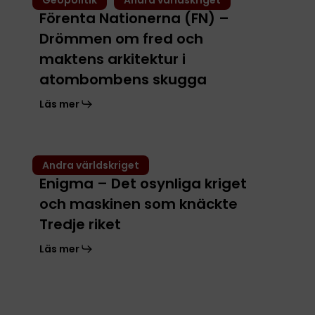
Geopolitik
Andra världskriget
Nationerna
Förenta Nationerna (FN) –
(FN)
Drömmen om fred och
–
Drömmen
maktens arkitektur i
om
atombombens skugga
fred
Läs mer
och
maktens
arkitektur
Enigma
i
Andra världskriget
–
atombombens
Enigma – Det osynliga kriget
Det
skugga
och maskinen som knäckte
osynliga
kriget
Tredje riket
och
Läs mer
maskinen
som
knäckte
Tredje