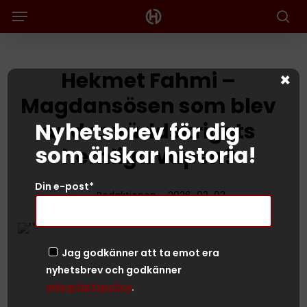
Menu
Skip
to
Sök
main
content
Hekmet Fahmi –
×
Magdansösen som blev
Nyhetsbrev för dig
andra världskrigets
som älskar historia!
hemliga vapen?
Din e-post*
Redaktionen
2026-03-03
Jag godkänner att ta emot era
nyhetsbrev och godkänner
integritetspolicy
.