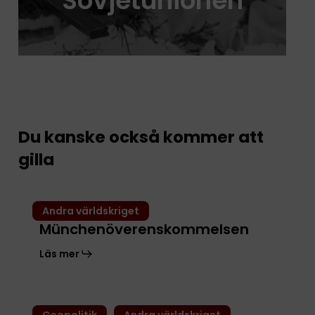
Sovjetunionen
Du kanske också kommer att
gilla
Münchenöverenskommelsen
Andra världskriget
Münchenöverenskommelsen
Läs mer
Förenta