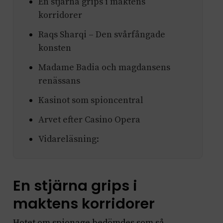
En stjärna grips i maktens
korridorer
Raqs Sharqi – Den svårfångade
konsten
Madame Badia och magdansens
renässans
Kasinot som spioncentral
Arvet efter Casino Opera
Vidareläsning:
En stjärna grips i
maktens korridorer
Hotet om spionage bedömdes som så