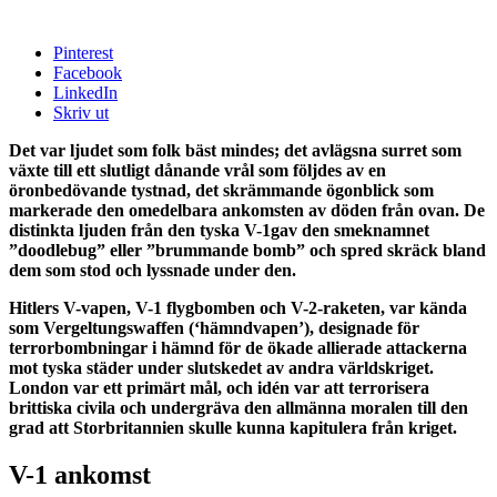
Pinterest
Facebook
LinkedIn
Skriv ut
Det var ljudet som folk bäst mindes; det avlägsna surret som
växte till ett slutligt dånande vrål som följdes av en
öronbedövande tystnad, det skrämmande ögonblick som
markerade den omedelbara ankomsten av döden från ovan. De
distinkta ljuden från den tyska V-1gav den smeknamnet
”doodlebug” eller ”brummande bomb” och spred skräck bland
dem som stod och lyssnade under den.
Hitlers V-vapen, V-1 flygbomben och V-2-raketen, var kända
som Vergeltungswaffen (‘hämndvapen’), designade för
terrorbombningar i hämnd för de ökade allierade attackerna
mot tyska städer under slutskedet av andra världskriget.
London var ett primärt mål, och idén var att terrorisera
brittiska civila och undergräva den allmänna moralen till den
grad att Storbritannien skulle kunna kapitulera från kriget.
V-1 ankomst