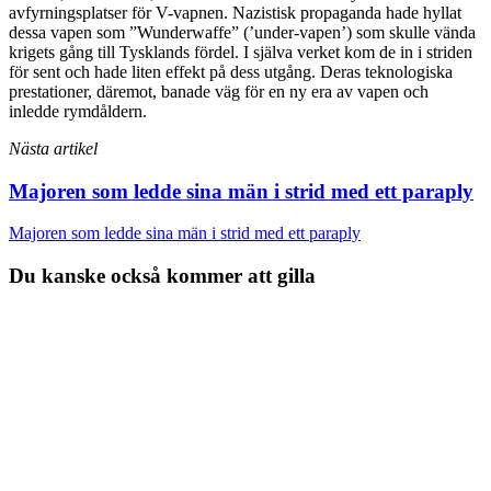
avfyrningsplatser för V-vapnen. Nazistisk propaganda hade hyllat
dessa vapen som ”Wunderwaffe” (’under-vapen’) som skulle vända
krigets gång till Tysklands fördel. I själva verket kom de in i striden
för sent och hade liten effekt på dess utgång. Deras teknologiska
prestationer, däremot, banade väg för en ny era av vapen och
inledde rymdåldern.
Nästa artikel
Majoren som ledde sina män i strid med ett paraply
Majoren som ledde sina män i strid med ett paraply
Du kanske också kommer att gilla