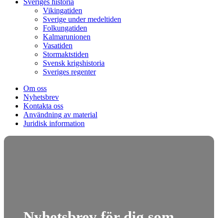
Sveriges historia
Vikingatiden
Sverige under medeltiden
Folkungatiden
Kalmarunionen
Vasatiden
Stormaktstiden
Svensk krigshistoria
Sveriges regenter
Om oss
Nyhetsbrev
Kontakta oss
Användning av material
Juridisk information
Nyhetsbrev för dig som