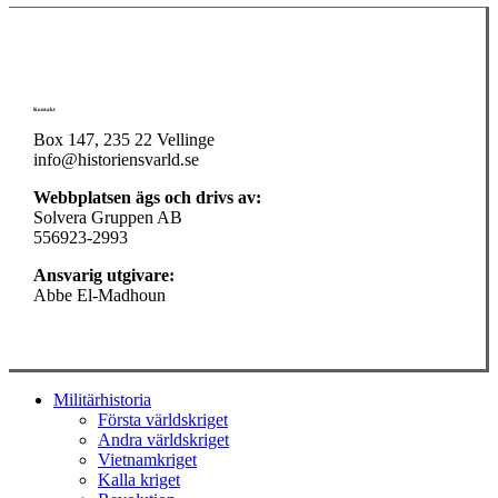
Kontakt
Box 147, 235 22 Vellinge
info@historiensvarld.se
Webbplatsen ägs och drivs av:
Solvera Gruppen AB
556923-2993
Ansvarig utgivare:
Abbe El-Madhoun
Close
Militärhistoria
Menu
Första världskriget
Andra världskriget
Vietnamkriget
Kalla kriget