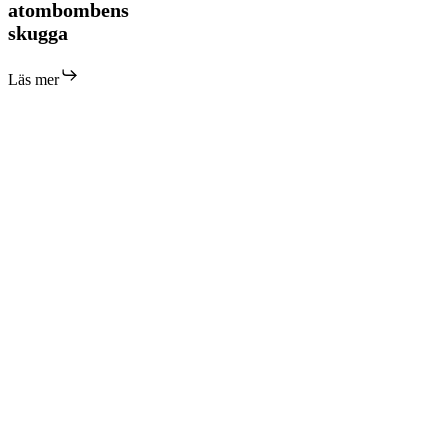
arkitektur
atombombens
i
skugga
atombombens
skugga
Läs mer