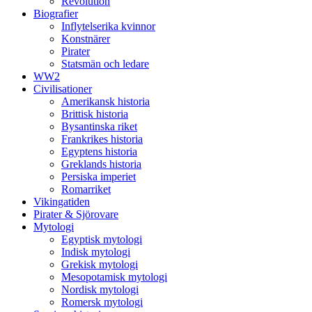
Revolution
Biografier
Inflytelserika kvinnor
Konstnärer
Pirater
Statsmän och ledare
WW2
Civilisationer
Amerikansk historia
Brittisk historia
Bysantinska riket
Frankrikes historia
Egyptens historia
Greklands historia
Persiska imperiet
Romarriket
Vikingatiden
Pirater & Sjörovare
Mytologi
Egyptisk mytologi
Indisk mytologi
Grekisk mytologi
Mesopotamisk mytologi
Nordisk mytologi
Romersk mytologi