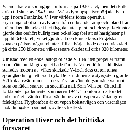
Vapnen hade ursprungligen utformats på 1930-talet, men det skulle
dröja till slutet av 1943 innan V-1 avfyrningsplatser började dyka
upp i norra Frankrike. V-1var världens första operativa
kryssningsrobot som avfyrades från en lutande ramp och ibland från
luften. Den liknade ett litet flygplan utan pilot, och dess pulsjetmotor
gjorde den oerhört bullrig men också kapabel att nå hastigheter på
upp till 640 km/h, vilket gjorde att den kunde korsa Engelska
kanalen på bara några minuter. Till en början hade den en räckvidd
på cirka 250 kilometer, vilket senare ökades till cirka 320 kilometer.
Utrustad med en enkel autopilot hade V-1 en liten propeller framtill
som mätte hur långt vapnet hade färdats. Vid en förinställd distans
stängdes motorn av, vilket skickade V-1och dess ett ton tunga
sprängladdning i ett brant dyk. Detta rudimentära styrsystem gjorde
V-1fruktansvärt oprecis – dess bästa användningsområde var mot
stora områden snarare än specifika mål. Som Winston Churchill
förklarade i parlamentet sommaren 1944: ”London är därför det
unika målet i världen för användning av ett vapen av sådan grov
felaktighet. Flygbomben är ett vapen bokstavligen och väsentligen
urskillningslöst i sin natur, syfte och effekt.”
Operation Diver och det brittiska
försvaret