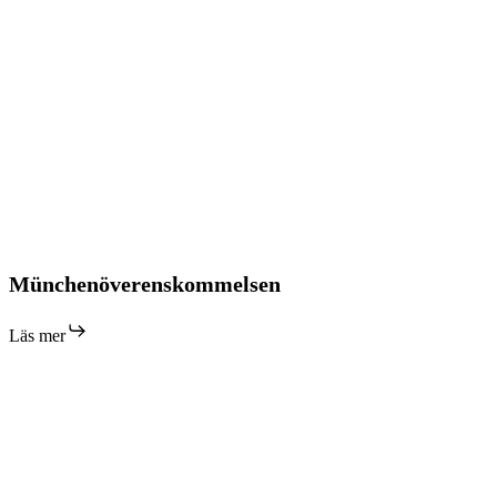
Münchenöverenskommelsen
Münchenöverenskommelsen
Läs mer