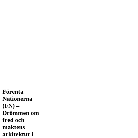
Förenta
Förenta
Nationerna
Nationerna
(FN)
(FN) –
–
Drömmen om
Drömmen
om
fred och
fred
maktens
och
arkitektur i
maktens