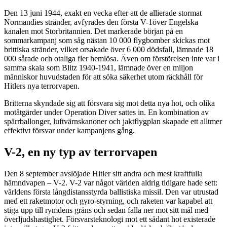
Den 13 juni 1944, exakt en vecka efter att de allierade stormat
Normandies stränder, avfyrades den första V-1över Engelska
kanalen mot Storbritannien. Det markerade början på en
sommarkampanj som såg nästan 10 000 flygbomber skickas mot
brittiska stränder, vilket orsakade över 6 000 dödsfall, lämnade 18
000 sårade och otaliga fler hemlösa. Även om förstörelsen inte var i
samma skala som Blitz 1940-1941, lämnade över en miljon
människor huvudstaden för att söka säkerhet utom räckhåll för
Hitlers nya terrorvapen.
Britterna skyndade sig att försvara sig mot detta nya hot, och olika
motåtgärder under Operation Diver sattes in. En kombination av
spärrballonger, luftvärnskanoner och jaktflygplan skapade ett alltmer
effektivt försvar under kampanjens gång.
V-2, en ny typ av terrorvapen
Den 8 september avslöjade Hitler sitt andra och mest kraftfulla
hämndvapen – V-2. V-2 var något världen aldrig tidigare hade sett:
världens första långdistansstyrda ballistiska missil. Den var utrustad
med ett raketmotor och gyro-styrning, och raketen var kapabel att
stiga upp till rymdens gräns och sedan falla ner mot sitt mål med
överljudshastighet. Försvarsteknologi mot ett sådant hot existerade