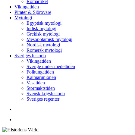
Romarriket
Vikingatiden
Pirater & Sjörovare
Mytologi
Egyptisk mytologi
Indisk mytologi
Grekisk mytologi
Mesopotamisk mytologi
Nordisk mytologi
Romersk mytologi
Sveriges historia
Vikingatiden
Sverige under medeltiden
Folkungatiden
Kalmarunionen
Vasatiden
Stormaktstiden
Svensk krigshistoria
Sveriges regenter
Sök
Menu