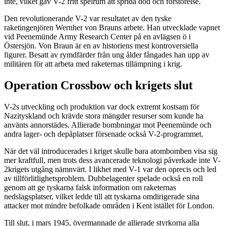
inte, vilket gav V-2 fritt spelrum att sprida död och förstörelse.
Den revolutionerande V-2 var resultatet av den tyske
raketingenjören Wernher von Brauns arbete. Han utvecklade vapnet
vid Peenemünde Army Research Center på en avlägsen ö i
Östersjön. Von Braun är en av historiens mest kontroversiella
figurer. Besatt av rymdfärder från ung ålder fångades han upp av
militären för att arbeta med raketernas tillämpning i krig.
Operation Crossbow och krigets slut
V-2s utveckling och produktion var dock extremt kostsam för
Nazityskland och krävde stora mängder resurser som kunde ha
använts annorstädes. Allierade bombningar mot Peenemünde och
andra lager- och depåplatser försenade också V-2-programmet.
När det väl introducerades i kriget skulle bara atombomben visa sig
mer kraftfull, men trots dess avancerade teknologi påverkade inte V-
2krigets utgång nämnvärt. I likhet med V-1 var den oprecis och led
av tillförlitlighetsproblem. Dubbelagenter spelade också en roll
genom att ge tyskarna falsk information om raketernas
nedslagsplatser, vilket ledde till att tyskarna omdirigerade sina
attacker mot mindre befolkade områden i Kent istället för London.
Till slut, i mars 1945, övermannade de allierade styrkorna alla