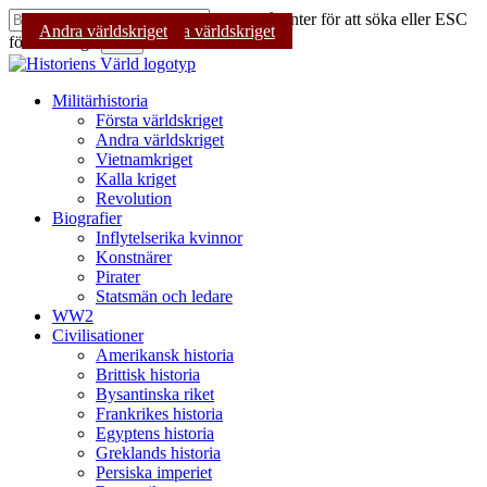
Skip
Tryck på Enter för att söka eller ESC
Andra världskriget
Geopolitik
Andra världskriget
Andra världskriget
to
för att stänga
Sök
main
Stäng
content
sökning
Sök
Menu
Militärhistoria
Första världskriget
Andra världskriget
Vietnamkriget
Kalla kriget
Revolution
Biografier
Inflytelserika kvinnor
Konstnärer
Pirater
Statsmän och ledare
WW2
Civilisationer
Amerikansk historia
Brittisk historia
Bysantinska riket
Frankrikes historia
Egyptens historia
Greklands historia
Persiska imperiet