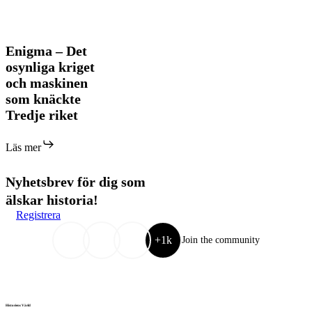
Enigma
Enigma – Det
–
osynliga kriget
Det
och maskinen
osynliga
som knäckte
kriget
och
Tredje riket
maskinen
som
Läs mer
knäckte
Tredje
riket
Nyhetsbrev för dig som
älskar historia!
Registrera
+1k
Join the community
Historiens Värld