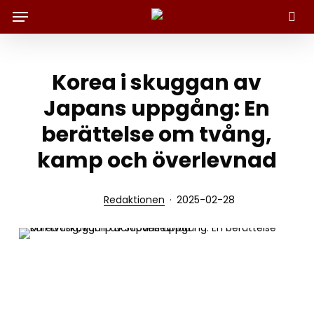
Menu
Skip
to
Sök
main
content
Korea i skuggan av
Japans uppgång: En
berättelse om tvång,
kamp och överlevnad
Redaktionen
2025-02-28