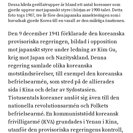
Dessa hårda gerillatrupper är bland ett antal koreaner som
gjorde uppror mot japanskt styre i början av 1900-talet. Detta
foto togs 1907, tre år före den japanska annekteringen som i
huvudsak gjorde Korea till en vasall av den mäktiga önationen.
Den 9 december 1941 förklarade den koreanska
provisoriska regeringen, bildad i opposition
mot japanskt styre under ledning av Kim Gu,
krig mot Japan och Nazityskland. Denna
regering samlade olika koreanska
motståndsrörelser, till exempel den koreanska
befrielsearmén, som stred på de allierades
sida i Kina och delar av Sydostasien.
Tiotusentals koreaner anslöt sig även till den
nationella revolutionsarmén och Folkets
befrielsearmé. En kommuniststödd koreansk
frivilligarmé (KVA) grundades i Yenan i Kina,
utanför den provisoriska regeringens kontroll,