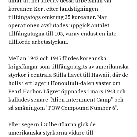
antar att flertalet av dessa arbetsmän var
koreaner. Kort efter landstigningen
tillfångatogs omkring 35 koreaner. När
operationen avslutades uppgick antalet
tillfångatagna till 105, varav endast en inte
tillhörde arbetsstyrkan.
Mellan 1943 och 1945 fördes koreanska
krigsfångar som tillfångatagits av amerikanska
styrkor i centrala Stilla havet till Hawaii, där de
hölls i ett läger i Honouliuli-dalen väster om
Pearl Harbor. Lägret öppnades i mars 1943 och
kallades senare ”Alien Internment Camp” och
så småningom ”POW Compound Number 6”.
Efter segern i Gilbertöarna gick de
amerikanska styrkorna vidare till