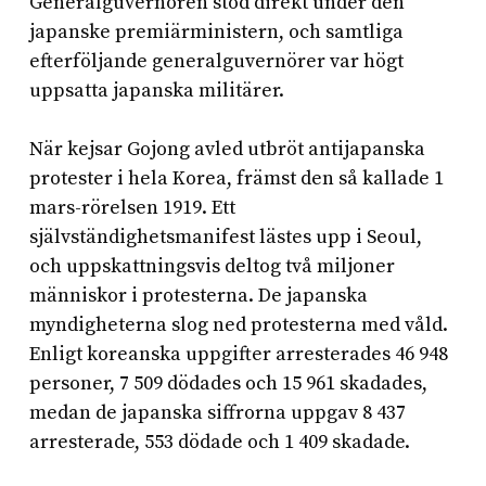
Generalguvernören stod direkt under den
japanske premiärministern, och samtliga
efterföljande generalguvernörer var högt
uppsatta japanska militärer.
När kejsar Gojong avled utbröt antijapanska
protester i hela Korea, främst den så kallade 1
mars-rörelsen 1919. Ett
självständighetsmanifest lästes upp i Seoul,
och uppskattningsvis deltog två miljoner
människor i protesterna. De japanska
myndigheterna slog ned protesterna med våld.
Enligt koreanska uppgifter arresterades 46 948
personer, 7 509 dödades och 15 961 skadades,
medan de japanska siffrorna uppgav 8 437
arresterade, 553 dödade och 1 409 skadade.