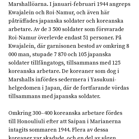
Marshallöarna. I januari-februari 1944 angreps
Kwajalein och Roi-Namur, och även här
påträffades japanska soldater och koreanska
arbetare. Av de 3 500 soldater som försvarade
Roi-Namur överlevde endast 51 personer. På
Kwajalein, där garnisonen bestod av omkring 8
000 man, stupade 7 870 och 105 japanska
soldater tillfångatogs, tillsammans med 125
koreanska arbetare. De koreaner som dog i
Marshalls infördes sedermera i Yasukuni-
helgedomen i Japan, där de fortfarande vördas
tillsammans med japanska soldater.
Omkring 300–400 koreanska arbetare fördes
till Honouliuli efter att Saipan i Marianerna
intagits sommaren 1944. Flera av dessa
koreaner var skadade, och en del av såren