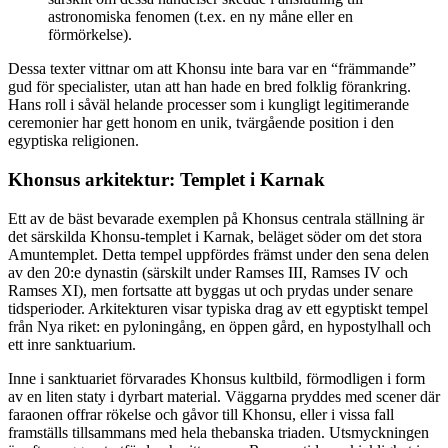
astronomiska fenomen (t.ex. en ny måne eller en
förmörkelse).
Dessa texter vittnar om att Khonsu inte bara var en “främmande”
gud för specialister, utan att han hade en bred folklig förankring.
Hans roll i såväl helande processer som i kungligt legitimerande
ceremonier har gett honom en unik, tvärgående position i den
egyptiska religionen.
Khonsus arkitektur: Templet i Karnak
Ett av de bäst bevarade exemplen på Khonsus centrala ställning är
det särskilda Khonsu-templet i Karnak, beläget söder om det stora
Amuntemplet. Detta tempel uppfördes främst under den sena delen
av den 20:e dynastin (särskilt under Ramses III, Ramses IV och
Ramses XI), men fortsatte att byggas ut och prydas under senare
tidsperioder. Arkitekturen visar typiska drag av ett egyptiskt tempel
från Nya riket: en pyloningång, en öppen gård, en hypostylhall och
ett inre sanktuarium.
Inne i sanktuariet förvarades Khonsus kultbild, förmodligen i form
av en liten staty i dyrbart material. Väggarna pryddes med scener där
faraonen offrar rökelse och gåvor till Khonsu, eller i vissa fall
framställs tillsammans med hela thebanska triaden. Utsmyckningen