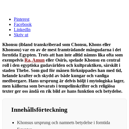
Pinterest
Facebook
LinkedIn
Skriv ut
Khonsu (ibland transkriberad som Chonsu, Khons eller
Khonsou) var en av de mest framträdande mångudarna i det
forntida Egypten. Trots att han inte alltid nämns lika ofta som
exempelvis
Ra, Amun
eller Osiris, spelade Khonsu en central
roll i den egyptiska gudavärlden och kultpraktiken, särskilt i
staden Thebe. Som gud för månen förknippades han med tid,
helande krafter och skydd av både kungar och vanliga
medborgare. Hans ursprung är delvis höljt i mytologiska lager,
men källorna som bevarats i tempelinskrifter och religiösa
texter ger oss ändå en rik bild av hans funktion och betydelse.
Innehållsförteckning
Khonsus ursprung och namnets betydelse i forntida