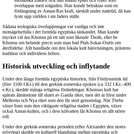
thebanska triaden fick han ibland epitet och roller som
överlappar med solguden. Han kunde betraktas som en
förlängning av Amun-Ras kraft, särskilt under nattetid, då han
lyste upp världen i sin faders ställe.
Sådana teologiska överlappningar var vanliga och inte
motsägelsefulla i det forntida egyptiska tänkandet. Man kunde
mycket väl ära Khonsu på ett sätt som liknade Thoth, eller be
Khonsu om helande precis som man bad Ptah-Sokar-Osiris om
återfödelse. Allt handlade om den lokala kult hänvisningen, prästens
tradition och individens behov.
Historisk utveckling och inflytande
Under den långa forntida egyptiska historien, från Fördynastisk tid
(före 3100 f.Kr.) till den grekisk-romerska epoken (ca 332 f.Kr.–400
e.Kr.), skedde många religiösa förändringar. Khonsus kult har
spårats åtminstone till slutet av Gamla riket, men det är först under
Mellersta och Nya riket som den får stort genomslag. När Thebe
växer fram som den viktigaste religiösa staden i Egypten, växer
också Amun-kulten, och i dess kölvatten får Khonsu en allt större
roll.
Under den grekisk-romerska perioden (efter Alexander den stores
erövring) skedde en kulturell blandning mellan egyptiska och