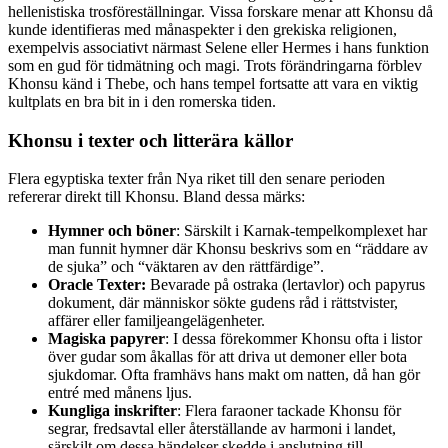
hellenistiska trosföreställningar. Vissa forskare menar att Khonsu då
kunde identifieras med månaspekter i den grekiska religionen,
exempelvis associativt närmast Selene eller Hermes i hans funktion
som en gud för tidmätning och magi. Trots förändringarna förblev
Khonsu känd i Thebe, och hans tempel fortsatte att vara en viktig
kultplats en bra bit in i den romerska tiden.
Khonsu i texter och litterära källor
Flera egyptiska texter från Nya riket till den senare perioden
refererar direkt till Khonsu. Bland dessa märks:
Hymner och böner
: Särskilt i Karnak-tempelkomplexet har
man funnit hymner där Khonsu beskrivs som en “räddare av
de sjuka” och “väktaren av den rättfärdige”.
Oracle Texter:
Bevarade på ostraka (lertavlor) och papyrus
dokument, där människor sökte gudens råd i rättstvister,
affärer eller familjeangelägenheter.
Magiska papyrer
: I dessa förekommer Khonsu ofta i listor
över gudar som åkallas för att driva ut demoner eller bota
sjukdomar. Ofta framhävs hans makt om natten, då han gör
entré med månens ljus.
Kungliga inskrifter
: Flera faraoner tackade Khonsu för
segrar, fredsavtal eller återställande av harmoni i landet,
särskilt om dessa händelser skedde i anslutning till