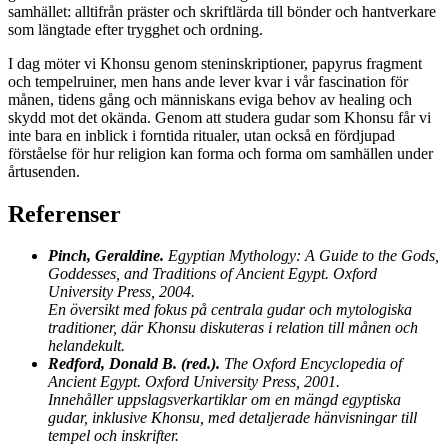
samhället: alltifrån präster och skriftlärda till bönder och hantverkare
som längtade efter trygghet och ordning.
I dag möter vi Khonsu genom steninskriptioner, papyrus fragment
och tempelruiner, men hans ande lever kvar i vår fascination för
månen, tidens gång och människans eviga behov av healing och
skydd mot det okända. Genom att studera gudar som Khonsu får vi
inte bara en inblick i forntida ritualer, utan också en fördjupad
förståelse för hur religion kan forma och forma om samhällen under
årtusenden.
Referenser
Pinch, Geraldine.
Egyptian Mythology: A Guide to the Gods,
Goddesses, and Traditions of Ancient Egypt. Oxford
University Press, 2004.
En översikt med fokus på centrala gudar och mytologiska
traditioner, där Khonsu diskuteras i relation till månen och
helandekult.
Redford, Donald B. (red.).
The Oxford Encyclopedia of
Ancient Egypt. Oxford University Press, 2001.
Innehåller uppslagsverkartiklar om en mängd egyptiska
gudar, inklusive Khonsu, med detaljerade hänvisningar till
tempel och inskrifter.