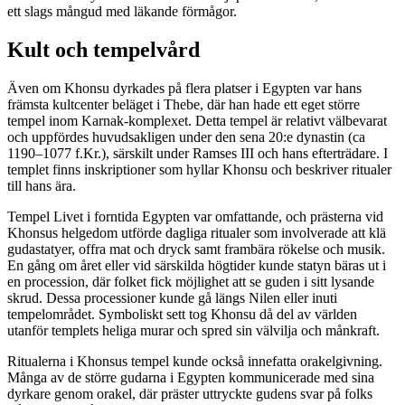
ett slags mångud med läkande förmågor.
Kult och tempelvård
Även om Khonsu dyrkades på flera platser i Egypten var hans
främsta kultcenter beläget i Thebe, där han hade ett eget större
tempel inom Karnak-komplexet. Detta tempel är relativt välbevarat
och uppfördes huvudsakligen under den sena 20:e dynastin (ca
1190–1077 f.Kr.), särskilt under Ramses III och hans efterträdare. I
templet finns inskriptioner som hyllar Khonsu och beskriver ritualer
till hans ära.
Tempel Livet i forntida Egypten var omfattande, och prästerna vid
Khonsus helgedom utförde dagliga ritualer som involverade att klä
gudastatyer, offra mat och dryck samt frambära rökelse och musik.
En gång om året eller vid särskilda högtider kunde statyn bäras ut i
en procession, där folket fick möjlighet att se guden i sitt lysande
skrud. Dessa processioner kunde gå längs Nilen eller inuti
tempelområdet. Symboliskt sett tog Khonsu då del av världen
utanför templets heliga murar och spred sin välvilja och månkraft.
Ritualerna i Khonsus tempel kunde också innefatta orakelgivning.
Många av de större gudarna i Egypten kommunicerade med sina
dyrkare genom orakel, där präster uttryckte gudens svar på folks