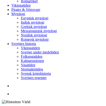
Romarriket
Vikingatiden
Pirater & Sjörovare
Mytologi
Egyptisk mytologi
Indisk mytologi
Grekisk mytologi
Mesopotamisk mytologi
Nordisk mytologi
Romersk mytologi
Sveriges historia
Vikingatiden
Sverige under medeltiden
Folkungatiden
Kalmarunionen
Vasatiden
Stormaktstiden
Svensk krigshistoria
Sveriges regenter
Sök
Menu