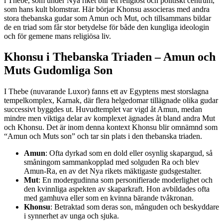
i Thebe, som under Nya riket blir ett religiöst och politiskt centrum,
som hans kult blomstrar. Här börjar Khonsu associeras med andra
stora thebanska gudar som Amun och Mut, och tillsammans bildar
de en triad som får stor betydelse för både den kungliga ideologin
och för gemene mans religiösa liv.
Khonsu i Thebanska Triaden – Amun och
Muts Gudomliga Son
I Thebe (nuvarande Luxor) fanns ett av Egyptens mest storslagna
tempelkomplex, Karnak, där flera helgedomar tillägnade olika gudar
successivt byggdes ut. Huvudtemplet var vigd åt Amun, medan
mindre men viktiga delar av komplexet ägnades åt bland andra Mut
och Khonsu. Det är inom denna kontext Khonsu blir omnämnd som
“Amun och Muts son” och tar sin plats i den thebanska triaden.
Amun
: Ofta dyrkad som en dold eller osynlig skapargud, så
småningom sammankopplad med solguden Ra och blev
Amun-Ra, en av det Nya rikets mäktigaste gudsgestalter.
Mut
: En modergudinna som personifierade moderlighet och
den kvinnliga aspekten av skaparkraft. Hon avbildades ofta
med gamhuva eller som en kvinna bärande tvåkronan.
Khonsu
: Betraktad som deras son, månguden och beskyddare
i synnerhet av unga och sjuka.