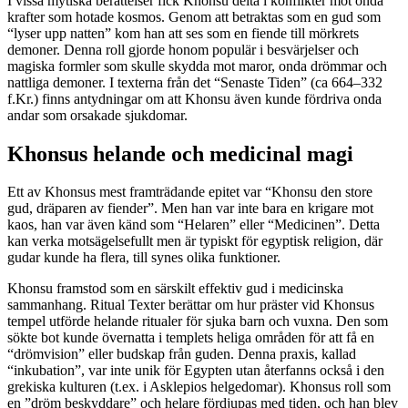
I vissa mytiska berättelser fick Khonsu delta i konflikter mot onda
krafter som hotade kosmos. Genom att betraktas som en gud som
“lyser upp natten” kom han att ses som en fiende till mörkrets
demoner. Denna roll gjorde honom populär i besvärjelser och
magiska formler som skulle skydda mot maror, onda drömmar och
nattliga demoner. I texterna från det “Senaste Tiden” (ca 664–332
f.Kr.) finns antydningar om att Khonsu även kunde fördriva onda
andar som orsakade sjukdomar.
Khonsus helande och medicinal magi
Ett av Khonsus mest framträdande epitet var “Khonsu den store
gud, dräparen av fiender”. Men han var inte bara en krigare mot
kaos, han var även känd som “Helaren” eller “Medicinen”. Detta
kan verka motsägelsefullt men är typiskt för egyptisk religion, där
gudar kunde ha flera, till synes olika funktioner.
Khonsu framstod som en särskilt effektiv gud i medicinska
sammanhang. Ritual Texter berättar om hur präster vid Khonsus
tempel utförde helande ritualer för sjuka barn och vuxna. Den som
sökte bot kunde övernatta i templets heliga områden för att få en
“drömvision” eller budskap från guden. Denna praxis, kallad
“inkubation”, var inte unik för Egypten utan återfanns också i den
grekiska kulturen (t.ex. i Asklepios helgedomar). Khonsus roll som
en ”dröm beskyddare” och helare fördjupas med tiden, och han blev