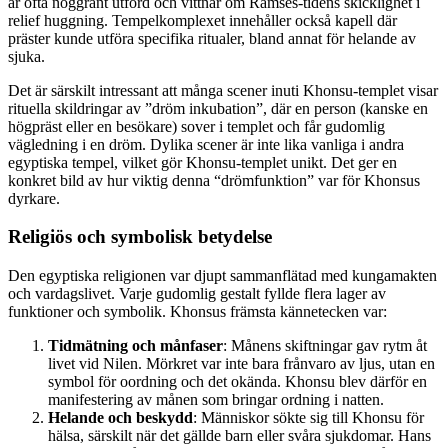
är ofta noggrant utförd och vittnar om Ramses-tidens skicklighet i
relief huggning. Tempelkomplexet innehåller också kapell där
präster kunde utföra specifika ritualer, bland annat för helande av
sjuka.
Det är särskilt intressant att många scener inuti Khonsu-templet visar
rituella skildringar av ”dröm inkubation”, där en person (kanske en
högpräst eller en besökare) sover i templet och får gudomlig
vägledning i en dröm. Dylika scener är inte lika vanliga i andra
egyptiska tempel, vilket gör Khonsu-templet unikt. Det ger en
konkret bild av hur viktig denna “drömfunktion” var för Khonsus
dyrkare.
Religiös och symbolisk betydelse
Den egyptiska religionen var djupt sammanflätad med kungamakten
och vardagslivet. Varje gudomlig gestalt fyllde flera lager av
funktioner och symbolik. Khonsus främsta kännetecken var:
Tidmätning och månfaser
: Månens skiftningar gav rytm åt
livet vid Nilen. Mörkret var inte bara frånvaro av ljus, utan en
symbol för oordning och det okända. Khonsu blev därför en
manifestering av månen som bringar ordning i natten.
Helande och beskydd
: Människor sökte sig till Khonsu för
hälsa, särskilt när det gällde barn eller svåra sjukdomar. Hans