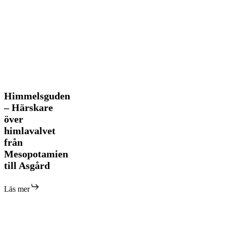
Himmelsguden
Himmelsguden
–
– Härskare
Härskare
över
över
himlavalvet
himlavalvet
från
från
Mesopotamien
Mesopotamien
till
till Asgård
Asgård
Läs mer