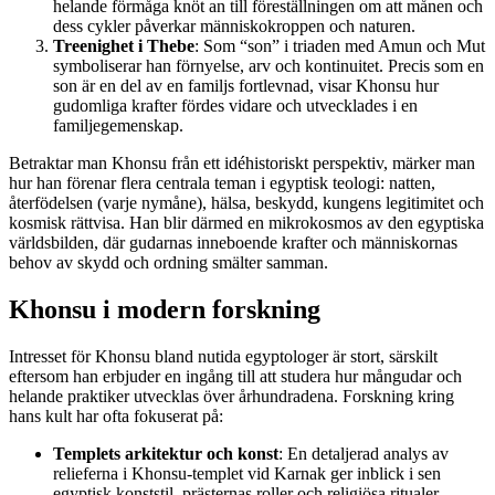
helande förmåga knöt an till föreställningen om att månen och
dess cykler påverkar människokroppen och naturen.
Treenighet i Thebe
: Som “son” i triaden med Amun och Mut
symboliserar han förnyelse, arv och kontinuitet. Precis som en
son är en del av en familjs fortlevnad, visar Khonsu hur
gudomliga krafter fördes vidare och utvecklades i en
familjegemenskap.
Betraktar man Khonsu från ett idéhistoriskt perspektiv, märker man
hur han förenar flera centrala teman i egyptisk teologi: natten,
återfödelsen (varje nymåne), hälsa, beskydd, kungens legitimitet och
kosmisk rättvisa. Han blir därmed en mikrokosmos av den egyptiska
världsbilden, där gudarnas inneboende krafter och människornas
behov av skydd och ordning smälter samman.
Khonsu i modern forskning
Intresset för Khonsu bland nutida egyptologer är stort, särskilt
eftersom han erbjuder en ingång till att studera hur mångudar och
helande praktiker utvecklas över århundradena. Forskning kring
hans kult har ofta fokuserat på:
Templets arkitektur och konst
: En detaljerad analys av
relieferna i Khonsu-templet vid Karnak ger inblick i sen
egyptisk konststil, prästernas roller och religiösa ritualer.