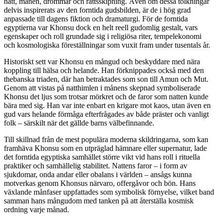
natt, månen, drömmar och rättsskipning. Även om dessa tolkningar
delvis inspirerats av den forntida gudsbilden, är de i hög grad
anpassade till dagens fiktion och dramaturgi. För de forntida
egyptierna var Khonsu dock en helt reell gudomlig gestalt, vars
egenskaper och roll grundade sig i religiösa riter, tempelekonomi
och kosmologiska föreställningar som vuxit fram under tusentals år.
Historiskt sett var Khonsu en mångud och beskyddare med nära
koppling till hälsa och helande. Han förknippades också med den
thebanska triaden, där han betraktades som son till Amun och Mut.
Genom att vistas på natthimlen i månens skepnad symboliserade
Khonsu det ljus som trotsar mörkret och de faror som natten kunde
bära med sig. Han var inte enbart en krigare mot kaos, utan även en
gud vars helande förmåga efterfrågades av både präster och vanligt
folk – särskilt när det gällde barns välbefinnande.
Till skillnad från de mest populära moderna skildringarna, som kan
framhäva Khonsu som en utpräglad hämnare eller supernatur, lade
det forntida egyptiska samhället större vikt vid hans roll i rituella
praktiker och samhällelig stabilitet. Nattens faror – i form av
sjukdomar, onda andar eller obalans i världen – ansågs kunna
motverkas genom Khonsus närvaro, offergåvor och bön. Hans
växlande månfaser uppfattades som symbolisk förnyelse, vilket band
samman hans mångudom med tanken på att återställa kosmisk
ordning varje månad.