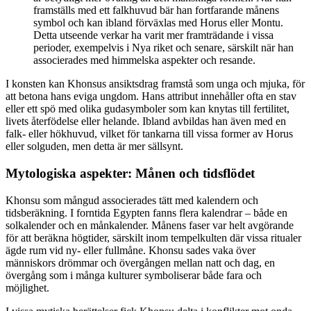
framställs med ett falkhuvud bär han fortfarande månens
symbol och kan ibland förväxlas med Horus eller Montu.
Detta utseende verkar ha varit mer framträdande i vissa
perioder, exempelvis i Nya riket och senare, särskilt när han
associerades med himmelska aspekter och resande.
I konsten kan Khonsus ansiktsdrag framstå som unga och mjuka, för
att betona hans eviga ungdom. Hans attribut innehåller ofta en stav
eller ett spö med olika gudasymboler som kan knytas till fertilitet,
livets återfödelse eller helande. Ibland avbildas han även med en
falk- eller hökhuvud, vilket för tankarna till vissa former av Horus
eller solguden, men detta är mer sällsynt.
Mytologiska aspekter: Månen och tidsflödet
Khonsu som mångud associerades tätt med kalendern och
tidsberäkning. I forntida Egypten fanns flera kalendrar – både en
solkalender och en månkalender. Månens faser var helt avgörande
för att beräkna högtider, särskilt inom tempelkulten där vissa ritualer
ägde rum vid ny- eller fullmåne. Khonsu sades vaka över
människors drömmar och övergången mellan natt och dag, en
övergång som i många kulturer symboliserar både fara och
möjlighet.