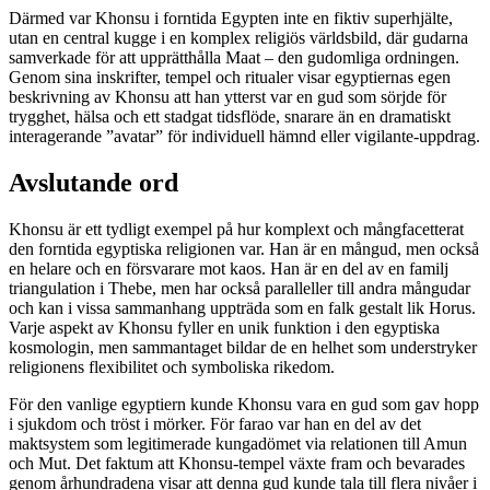
Därmed var Khonsu i forntida Egypten inte en fiktiv superhjälte,
utan en central kugge i en komplex religiös världsbild, där gudarna
samverkade för att upprätthålla Maat – den gudomliga ordningen.
Genom sina inskrifter, tempel och ritualer visar egyptiernas egen
beskrivning av Khonsu att han ytterst var en gud som sörjde för
trygghet, hälsa och ett stadgat tidsflöde, snarare än en dramatiskt
interagerande ”avatar” för individuell hämnd eller vigilante-uppdrag.
Avslutande ord
Khonsu är ett tydligt exempel på hur komplext och mångfacetterat
den forntida egyptiska religionen var. Han är en mångud, men också
en helare och en försvarare mot kaos. Han är en del av en familj
triangulation i Thebe, men har också paralleller till andra mångudar
och kan i vissa sammanhang uppträda som en falk gestalt lik Horus.
Varje aspekt av Khonsu fyller en unik funktion i den egyptiska
kosmologin, men sammantaget bildar de en helhet som understryker
religionens flexibilitet och symboliska rikedom.
För den vanlige egyptiern kunde Khonsu vara en gud som gav hopp
i sjukdom och tröst i mörker. För farao var han en del av det
maktsystem som legitimerade kungadömet via relationen till Amun
och Mut. Det faktum att Khonsu-tempel växte fram och bevarades
genom århundradena visar att denna gud kunde tala till flera nivåer i