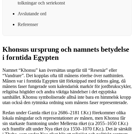
tolkningar och seriekonst
Avslutande ord
Referenser
Khonsus ursprung och namnets betydelse
i forntida Egypten
Namnet “Khonsu” kan översättas ungefär till “Resenär” eller
“Vandrare”. Det kopplas ofta till månens rörelse över natthimlen.
Månen var i forntida Egypten tätt förknippad med tidens gång, då
månens faser fungerade som kalendarisk markör för jordbrukscykler,
religiösa högtider och andra viktiga händelser i det egyptiska
samhället. Khonsu symboliserade alltså inte bara en himmelsk kropp
utan också den rytmiska ordning som månens faser representerade.
Redan under Gamla riket (ca 2686–2181 f.Kr.) förekommer olika
lokala mångudar och representationer av månen, men Khonsu får
sin starkaste framtoning under Mellersta riket (ca 2055–1650 f.Kr.)
och framför allt under Nya riket (ca 1550–1070 f.Kr.). Det är särskilt