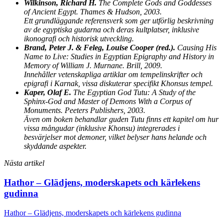
Wilkinson, Richard H.
The Complete Gods and Goddesses
of Ancient Egypt. Thames & Hudson, 2003.
Ett grundläggande referensverk som ger utförlig beskrivning
av de egyptiska gudarna och deras kultplatser, inklusive
ikonografi och historisk utveckling.
Brand, Peter J. & Feleg, Louise Cooper (red.).
Causing His
Name to Live: Studies in Egyptian Epigraphy and History in
Memory of William J. Murnane. Brill, 2009.
Innehåller vetenskapliga artiklar om tempelinskrifter och
epigrafi i Karnak, vissa diskuterar specifikt Khonsus tempel.
Kaper, Olaf E.
The Egyptian God Tutu: A Study of the
Sphinx-God and Master of Demons With a Corpus of
Monuments. Peeters Publishers, 2003.
Även om boken behandlar guden Tutu finns ett kapitel om hur
vissa mångudar (inklusive Khonsu) integrerades i
besvärjelser mot demoner, vilket belyser hans helande och
skyddande aspekter.
Nästa artikel
Hathor – Glädjens, moderskapets och kärlekens
gudinna
Hathor – Glädjens, moderskapets och kärlekens gudinna