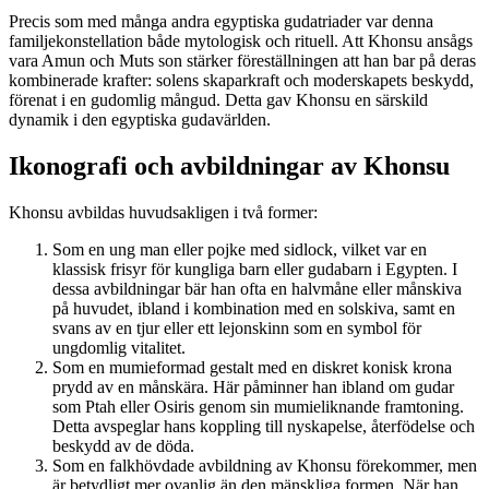
Precis som med många andra egyptiska gudatriader var denna
familjekonstellation både mytologisk och rituell. Att Khonsu ansågs
vara Amun och Muts son stärker föreställningen att han bar på deras
kombinerade krafter: solens skaparkraft och moderskapets beskydd,
förenat i en gudomlig mångud. Detta gav Khonsu en särskild
dynamik i den egyptiska gudavärlden.
Ikonografi och avbildningar av Khonsu
Khonsu avbildas huvudsakligen i två former:
Som en ung man eller pojke med sidlock, vilket var en
klassisk frisyr för kungliga barn eller gudabarn i Egypten. I
dessa avbildningar bär han ofta en halvmåne eller månskiva
på huvudet, ibland i kombination med en solskiva, samt en
svans av en tjur eller ett lejonskinn som en symbol för
ungdomlig vitalitet.
Som en mumieformad gestalt med en diskret konisk krona
prydd av en månskära. Här påminner han ibland om gudar
som Ptah eller Osiris genom sin mumieliknande framtoning.
Detta avspeglar hans koppling till nyskapelse, återfödelse och
beskydd av de döda.
Som en falkhövdade avbildning av Khonsu förekommer, men
är betydligt mer ovanlig än den mänskliga formen. När han