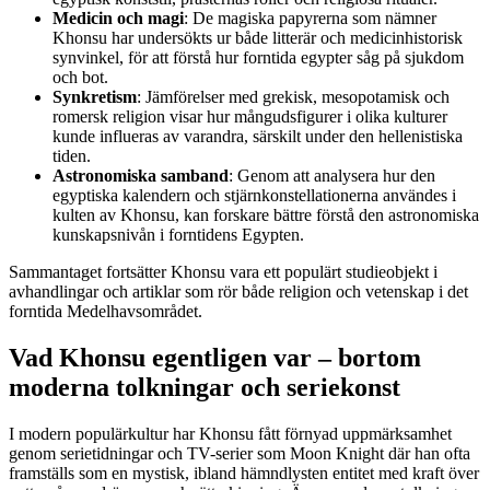
Medicin och magi
: De magiska papyrerna som nämner
Khonsu har undersökts ur både litterär och medicinhistorisk
synvinkel, för att förstå hur forntida egypter såg på sjukdom
och bot.
Synkretism
: Jämförelser med grekisk, mesopotamisk och
romersk religion visar hur mångudsfigurer i olika kulturer
kunde influeras av varandra, särskilt under den hellenistiska
tiden.
Astronomiska samband
: Genom att analysera hur den
egyptiska kalendern och stjärnkonstellationerna användes i
kulten av Khonsu, kan forskare bättre förstå den astronomiska
kunskapsnivån i forntidens Egypten.
Sammantaget fortsätter Khonsu vara ett populärt studieobjekt i
avhandlingar och artiklar som rör både religion och vetenskap i det
forntida Medelhavsområdet.
Vad Khonsu egentligen var – bortom
moderna tolkningar och seriekonst
I modern populärkultur har Khonsu fått förnyad uppmärksamhet
genom serietidningar och TV-serier som Moon Knight där han ofta
framställs som en mystisk, ibland hämndlysten entitet med kraft över