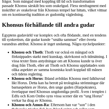
frågor. Som mångud med koppling till tid och transformation
passade Khonsu särskilt bra som orakelgud. Flera stenfragment med
inskrifter av orakelsvar från Khonsus tempel har hittats, vilket vittnar
om en kontinuerlig tradition av gudomlig vägledning.
Khonsus förhållande till andra gudar
Egyptens gudavärld var komplex och ofta flödande, med en tendens
till synkretism, där gudar kunde “smälta samman” eller överta
varandras attribut. Khonsu är inget undantag. Några nyckelpunkter:
Khonsu och Thoth
: Thoth var också en mångud och
förknippades starkt med kunskap, skrivkonst och tidmätning. I
vissa texter finns antydningar om att Khonsu kunde ta över
drag från Thoth, eller att Thoth och Khonsu uppfattades som
olika aspekter av samma kosmiska kraft kopplad till månen
och tidens reglering.
Khonsu och Horus
: Ibland avbildas Khonsu med falkhuvud
likt Horus. Detta kan ha berott på teologiska strömningar där
barnaspekten av Horus, den unge guden (Harpokrates),
överlappar med Khonsus ungdomliga profil. Även i templen i
Edfu och Kom Ombo syns vissa scener där en “ung Horus”
verkar ha drag av Khonsu.
Khonsu och Amun-Ra
: Eftersom han var “son” i den