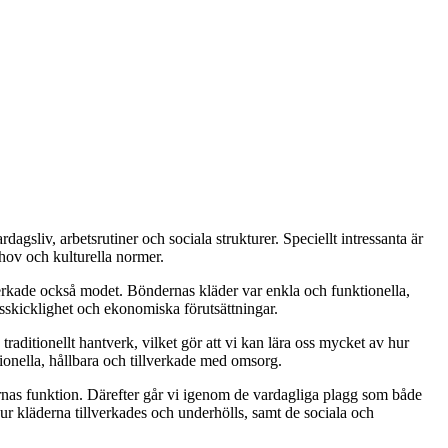
agsliv, arbetsrutiner och sociala strukturer. Speciellt intressanta är
hov och kulturella normer.
verkade också modet. Böndernas kläder var enkla och funktionella,
ksskicklighet och ekonomiska förutsättningar.
raditionellt hantverk, vilket gör att vi kan lära oss mycket av hur
tionella, hållbara och tillverkade med omsorg.
dernas funktion. Därefter går vi igenom de vardagliga plagg som både
ur kläderna tillverkades och underhölls, samt de sociala och