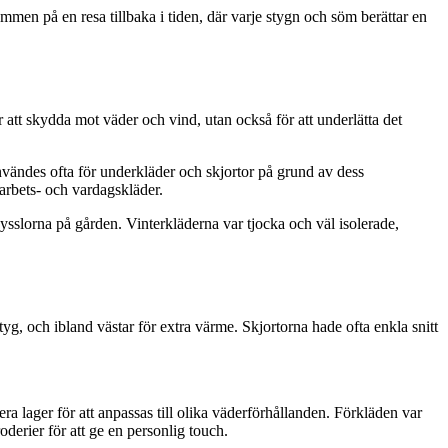
men på en resa tillbaka i tiden, där varje stygn och söm berättar en
 att skydda mot väder och vind, utan också för att underlätta det
 användes ofta för underkläder och skjortor på grund av dess
 arbets- och vardagskläder.
a sysslorna på gården. Vinterkläderna var tjocka och väl isolerade,
yg, och ibland västar för extra värme. Skjortorna hade ofta enkla snitt
ra lager för att anpassas till olika väderförhållanden. Förkläden var
erier för att ge en personlig touch.