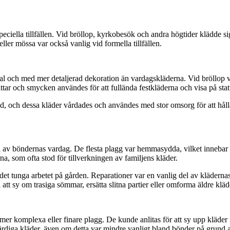
iella tillfällen. Vid bröllop, kyrkobesök och andra högtider klädde si
ler mössa var också vanlig vid formella tillfällen.
rial och med mer detaljerad dekoration än vardagskläderna. Vid bröllop v
ar och smycken användes för att fullända festkläderna och visa på statu
ördnad, och dessa kläder vårdades och användes med stor omsorg för att håll
l av böndernas vardag. De flesta plagg var hemmasydda, vilket innebar a
a, som ofta stod för tillverkningen av familjens kläder.
 tunga arbetet på gården. Reparationer var en vanlig del av klädernas liv
 att sy om trasiga sömmar, ersätta slitna partier eller omforma äldre kläde
mer komplexa eller finare plagg. De kunde anlitas för att sy upp kläder för
färdiga kläder, även om detta var mindre vanligt bland bönder på grund 