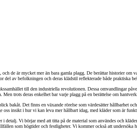
, och de är mycket mer än bara gamla plagg. De berättar historier om vard
r del av befolkningen och deras klädstil reflekterade både praktiska be
ukssamhället till den industriella revolutionen. Dessa omvandlingar på
n. Men trots deras enkelhet bar varje plagg på en berättelse om hantver
ick bakåt. Det finns en växande rörelse som värdesätter hållbarhet och t
 oss insikt i hur vi kan leva mer hållbart idag, med kläder som är funk
er i detalj. Vi börjar med att titta på de material som användes och klä
llfällen som högtider och festligheter. Vi kommer också att undersöka h