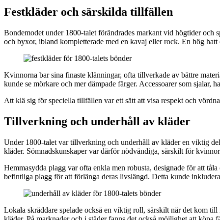
Festkläder och särskilda tillfällen
Bondemodet under 1800-talet förändrades markant vid högtider och spec
och byxor, ibland kompletterade med en kavaj eller rock. En hög hatt el
Kvinnorna bar sina finaste klänningar, ofta tillverkade av bättre mate
kunde se mörkare och mer dämpade färger. Accessoarer som sjalar, hatt
Att klä sig för speciella tillfällen var ett sätt att visa respekt och v
Tillverkning och underhåll av kläder
Under 1800-talet var tillverkning och underhåll av kläder en viktig de
kläder. Sömnadskunskaper var därför nödvändiga, särskilt för kvinnorn
Hemmasydda plagg var ofta enkla men robusta, designade för att tåla det
befintliga plagg för att förlänga deras livslängd. Detta kunde inkludera
Lokala skräddare spelade också en viktig roll, särskilt när det kom till 
kläder. På marknader och i städer fanns det också möjlighet att köpa 