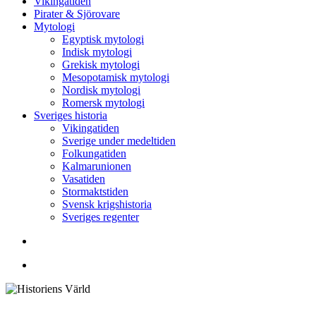
Vikingatiden
Pirater & Sjörovare
Mytologi
Egyptisk mytologi
Indisk mytologi
Grekisk mytologi
Mesopotamisk mytologi
Nordisk mytologi
Romersk mytologi
Sveriges historia
Vikingatiden
Sverige under medeltiden
Folkungatiden
Kalmarunionen
Vasatiden
Stormaktstiden
Svensk krigshistoria
Sveriges regenter
Sök
Menu