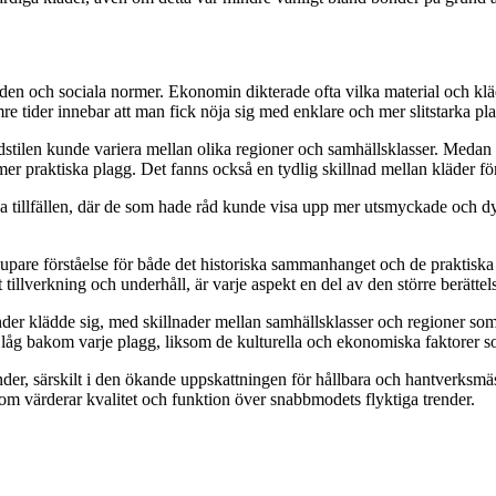
den och sociala normer. Ekonomin dikterade ofta vilka material och k
e tider innebar att man fick nöja sig med enklare och mer slitstarka pl
lädstilen kunde variera mellan olika regioner och samhällsklasser. Med
 mer praktiska plagg. Det fanns också en tydlig skillnad mellan kläder 
liga tillfällen, där de som hade råd kunde visa upp mer utsmyckade och d
pare förståelse för både det historiska sammanhanget och de praktiska
t tillverkning och underhåll, är varje aspekt en del av den större berätte
er klädde sig, med skillnader mellan samhällsklasser och regioner som
m låg bakom varje plagg, liksom de kulturella och ekonomiska faktorer
der, särskilt i den ökande uppskattningen för hållbara och hantverksmässi
som värderar kvalitet och funktion över snabbmodets flyktiga trender.