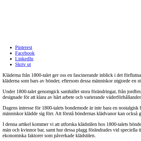
Pinterest
Facebook
LinkedIn
Skriv ut
Kläderna från 1800-talet ger oss en fascinerande inblick i det förflutna
kläderna som bars av bönder, eftersom dessa människor utgjorde en sto
Under 1800-talet genomgick samhället stora förändringar, från jordbr
designade för att klara av hårt arbete och varierande väderförhållande
Dagens intresse för 1800-talets bondemode är inte bara en nostalgisk bl
människor klädde sig förr. Att förstå böndernas klädvanor kan också ge
I denna artikel kommer vi att utforska klädstilen hos 1800-talets bönd
män och kvinnor bar, samt hur dessa plagg förändrades vid speciella ti
ekonomiska faktorer som påverkade klädstilen.