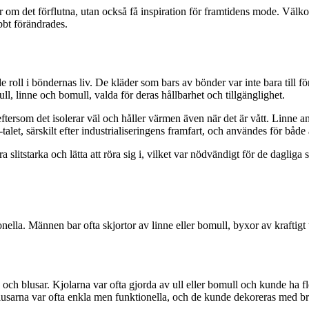
 om det förflutna, utan också få inspiration för framtidens mode. Välkom
bbt förändrades.
roll i böndernas liv. De kläder som bars av bönder var inte bara till för
, linne och bomull, valda för deras hållbarhet och tillgänglighet.
, eftersom det isolerar väl och håller värmen även när det är vått. Linne
et, särskilt efter industrialiseringens framfart, och användes för både
a slitstarka och lätta att röra sig i, vilket var nödvändigt för de daglig
lla. Männen bar ofta skjortor av linne eller bomull, byxor av kraftigt t
ch blusar. Kjolarna var ofta gjorda av ull eller bomull och kunde ha fle
usarna var ofta enkla men funktionella, och de kunde dekoreras med brod