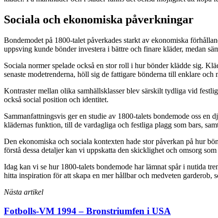
Sociala och ekonomiska påverkningar
Bondemodet på 1800-talet påverkades starkt av ekonomiska förhållan
uppsving kunde bönder investera i bättre och finare kläder, medan sämr
Sociala normer spelade också en stor roll i hur bönder klädde sig. K
senaste modetrenderna, höll sig de fattigare bönderna till enklare och
Kontraster mellan olika samhällsklasser blev särskilt tydliga vid fest
också social position och identitet.
Sammanfattningsvis ger en studie av 1800-talets bondemode oss en dju
klädernas funktion, till de vardagliga och festliga plagg som bars, sam
Den ekonomiska och sociala kontexten hade stor påverkan på hur bönd
förstå dessa detaljer kan vi uppskatta den skicklighet och omsorg so
Idag kan vi se hur 1800-talets bondemode har lämnat spår i nutida tren
hitta inspiration för att skapa en mer hållbar och medveten garderob, 
Nästa artikel
Fotbolls-VM 1994 – Bronstriumfen i USA