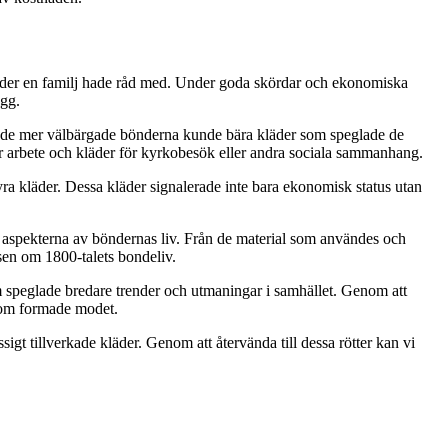
läder en familj hade råd med. Under goda skördar och ekonomiska
agg.
an de mer välbärgade bönderna kunde bära kläder som speglade de
för arbete och kläder för kyrkobesök eller andra sociala sammanhang.
yra kläder. Dessa kläder signalerade inte bara ekonomisk status utan
 aspekterna av böndernas liv. Från de material som användes och
lsen om 1800-talets bondeliv.
 speglade bredare trender och utmaningar i samhället. Genom att
 som formade modet.
gt tillverkade kläder. Genom att återvända till dessa rötter kan vi