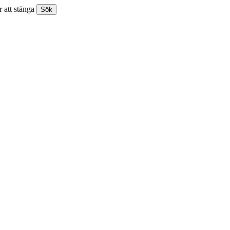
 att stänga
Sök