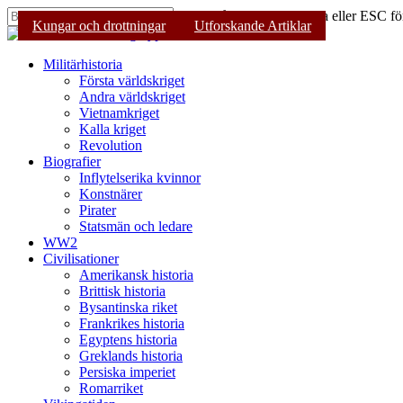
Skip
Tryck på Enter för att söka eller ESC för
Mysterier
Teknik & Vetenskap
Kungar och drottningar
Religion
Utforskande Artiklar
Utforskande Artiklar
Utforskande Artiklar
to
Stäng
main
sökning
content
Sök
Menu
Militärhistoria
Första världskriget
Andra världskriget
Vietnamkriget
Kalla kriget
Revolution
Biografier
Inflytelserika kvinnor
Konstnärer
Pirater
Statsmän och ledare
WW2
Civilisationer
Amerikansk historia
Brittisk historia
Bysantinska riket
Frankrikes historia
Egyptens historia
Greklands historia
Persiska imperiet
Romarriket