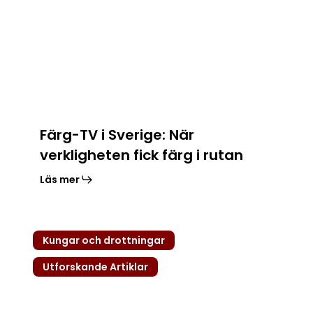
När
verkligheten
fick
färg
i
rutan
Färg-TV i Sverige: När
verkligheten fick färg i rutan
Läs mer
Norska
Kungar och drottningar
kungar
–
Utforskande Artiklar
från
Harald
Hårfager