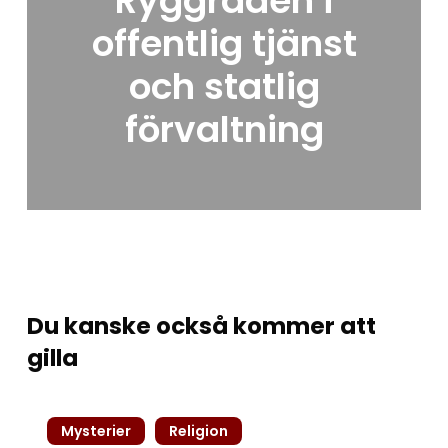
Ryggraden i
offentlig tjänst
och statlig
förvaltning
Du kanske också kommer att
gilla
Det
Mysterier
Religion
allseende