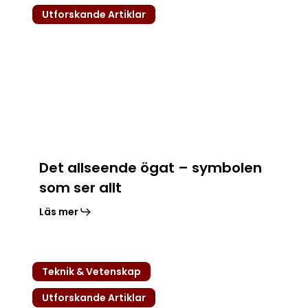
ögat
Utforskande Artiklar
–
symbolen
som
ser
allt
Det allseende ögat – symbolen
som ser allt
Läs mer
Färg-
Teknik & Vetenskap
TV
i
Utforskande Artiklar
Sverige: