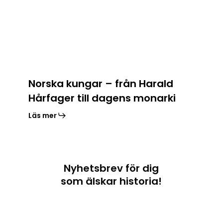
till
dagens
monarki
Norska kungar – från Harald
Hårfager till dagens monarki
Läs mer
Nyhetsbrev för dig
som älskar historia!