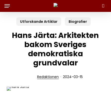
Menu
Skip
to
Sök
main
content
Utforskande Artiklar
Biografier
Hans Järta: Arkitekten
bakom Sveriges
demokratiska
grundvalar
Redaktionen
2024-03-15