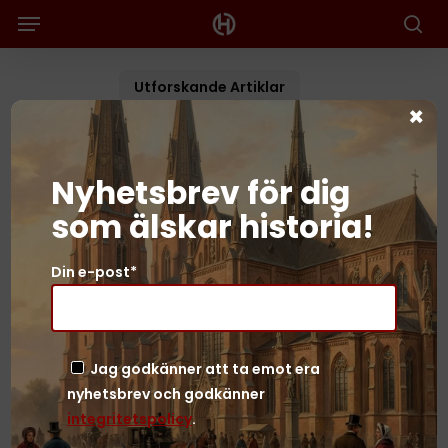
Menu
Skip
to
Sök
main
content
Utforskande Artiklar
×
10 fakta om Kinesiska
muren
Nyhetsbrev för dig
som älskar historia!
Redaktionen
2024-07-30
Din e-post*
Jag godkänner att ta emot era
nyhetsbrev och godkänner
integritetspolicy
.