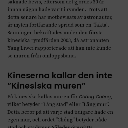
saknade bevis, eftersom det gjordes 30 år
innan någon hade varit i rymden. Trots att
detta senare har motbevisats av astronauter,
är myten fortfarande spridd som en ”fakta”.
Sanningen bekräftades under den första
kinesiska rymdfärden 2003, då astronauten
Yang Liwei rapporterade att han inte kunde
se muren från omloppsbana.
Kineserna kallar den inte
”Kinesiska muren”
På kinesiska kallas muren för
Cháng Chéng
,
vilket betyder ”Lång stad” eller ”Lång mur”.
Detta beror på att varje stad tidigare hade en
egen mur, och ordet ”Chéng” betyder både
stad och stadsmur. Således översätts