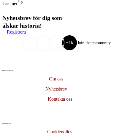
Läs mer
monarki
Nyhetsbrev för dig som
älskar historia!
Registrera
+1k
Join the community
Historiens Värld
Om oss
Nyhetsbrev
Kontakta oss
Information
Cookiepolicy