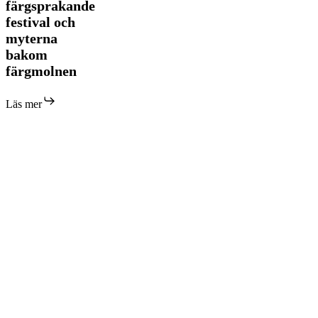
färgsprakande
mest
festival och
färgsprakande
festival
myterna
och
bakom
myterna
färgmolnen
bakom
färgmolnen
Läs mer