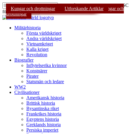
Skip
Tryck på Enter för att söka eller ESC
Sveriges historia
Kultur
Kungar och drottningar
Inflytelserika kvinnor
Utforskande Artiklar
Kungar och
to
för att stänga
Sök
drottningar
main
Stäng
content
sökning
Sök
Menu
Militärhistoria
Första världskriget
Andra världskriget
Vietnamkriget
Kalla kriget
Revolution
Biografier
Inflytelserika kvinnor
Konstnärer
Pirater
Statsmän och ledare
WW2
Civilisationer
Amerikansk historia
Brittisk historia
Bysantinska riket
Frankrikes historia
Egyptens historia
Greklands historia
Persiska imperiet