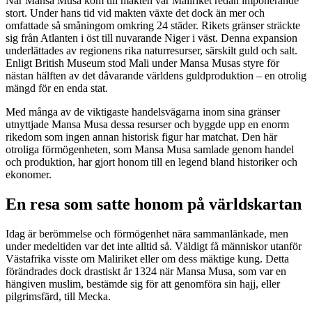
När Mansa Musa kom till makten var Maliriket redan imponerande
stort. Under hans tid vid makten växte det dock än mer och
omfattade så småningom omkring 24 städer. Rikets gränser sträckte
sig från Atlanten i öst till nuvarande Niger i väst. Denna expansion
underlättades av regionens rika naturresurser, särskilt guld och salt.
Enligt British Museum stod Mali under Mansa Musas styre för
nästan hälften av det dåvarande världens guldproduktion – en otrolig
mängd för en enda stat.
Med många av de viktigaste handelsvägarna inom sina gränser
utnyttjade Mansa Musa dessa resurser och byggde upp en enorm
rikedom som ingen annan historisk figur har matchat. Den här
otroliga förmögenheten, som Mansa Musa samlade genom handel
och produktion, har gjort honom till en legend bland historiker och
ekonomer.
En resa som satte honom på världskartan
Idag är berömmelse och förmögenhet nära sammanlänkade, men
under medeltiden var det inte alltid så. Väldigt få människor utanför
Västafrika visste om Maliriket eller om dess mäktige kung. Detta
förändrades dock drastiskt år 1324 när Mansa Musa, som var en
hängiven muslim, bestämde sig för att genomföra sin hajj, eller
pilgrimsfärd, till Mecka.