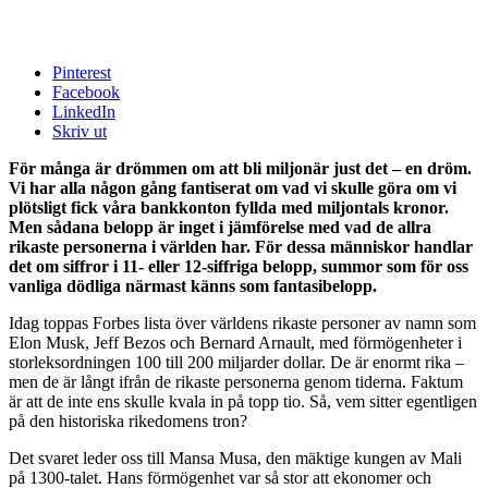
Pinterest
Facebook
LinkedIn
Skriv ut
För många är drömmen om att bli miljonär just det – en dröm.
Vi har alla någon gång fantiserat om vad vi skulle göra om vi
plötsligt fick våra bankkonton fyllda med miljontals kronor.
Men sådana belopp är inget i jämförelse med vad de allra
rikaste personerna i världen har. För dessa människor handlar
det om siffror i 11- eller 12-siffriga belopp, summor som för oss
vanliga dödliga närmast känns som fantasibelopp.
Idag toppas Forbes lista över världens rikaste personer av namn som
Elon Musk, Jeff Bezos och Bernard Arnault, med förmögenheter i
storleksordningen 100 till 200 miljarder dollar. De är enormt rika –
men de är långt ifrån de rikaste personerna genom tiderna. Faktum
är att de inte ens skulle kvala in på topp tio. Så, vem sitter egentligen
på den historiska rikedomens tron?
Det svaret leder oss till Mansa Musa, den mäktige kungen av Mali
på 1300-talet. Hans förmögenhet var så stor att ekonomer och