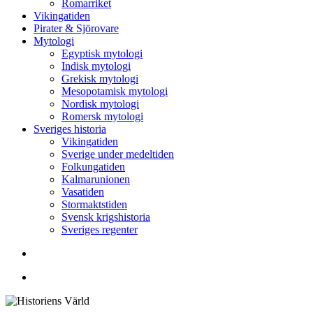
Romarriket
Vikingatiden
Pirater & Sjörovare
Mytologi
Egyptisk mytologi
Indisk mytologi
Grekisk mytologi
Mesopotamisk mytologi
Nordisk mytologi
Romersk mytologi
Sveriges historia
Vikingatiden
Sverige under medeltiden
Folkungatiden
Kalmarunionen
Vasatiden
Stormaktstiden
Svensk krigshistoria
Sveriges regenter
Sök
Menu