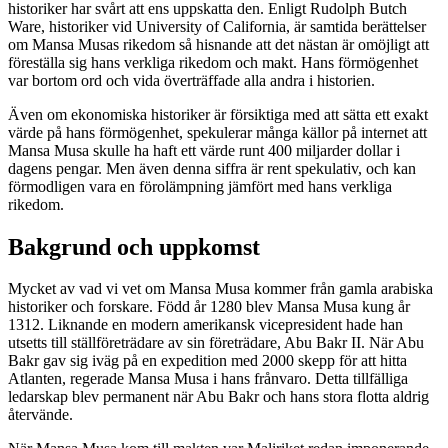
historiker har svårt att ens uppskatta den. Enligt Rudolph Butch
Ware, historiker vid University of California, är samtida berättelser
om Mansa Musas rikedom så hisnande att det nästan är omöjligt att
föreställa sig hans verkliga rikedom och makt. Hans förmögenhet
var bortom ord och vida överträffade alla andra i historien.
Även om ekonomiska historiker är försiktiga med att sätta ett exakt
värde på hans förmögenhet, spekulerar många källor på internet att
Mansa Musa skulle ha haft ett värde runt 400 miljarder dollar i
dagens pengar. Men även denna siffra är rent spekulativ, och kan
förmodligen vara en förolämpning jämfört med hans verkliga
rikedom.
Bakgrund och uppkomst
Mycket av vad vi vet om Mansa Musa kommer från gamla arabiska
historiker och forskare. Född år 1280 blev Mansa Musa kung år
1312. Liknande en modern amerikansk vicepresident hade han
utsetts till ställföreträdare av sin företrädare, Abu Bakr II. När Abu
Bakr gav sig iväg på en expedition med 2000 skepp för att hitta
Atlanten, regerade Mansa Musa i hans frånvaro. Detta tillfälliga
ledarskap blev permanent när Abu Bakr och hans stora flotta aldrig
återvände.