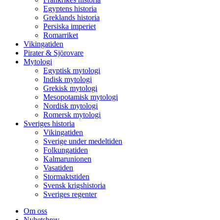
Egyptens historia
Greklands historia
Persiska imperiet
Romarriket
Vikingatiden
Pirater & Sjörovare
Mytologi
Egyptisk mytologi
Indisk mytologi
Grekisk mytologi
Mesopotamisk mytologi
Nordisk mytologi
Romersk mytologi
Sveriges historia
Vikingatiden
Sverige under medeltiden
Folkungatiden
Kalmarunionen
Vasatiden
Stormaktstiden
Svensk krigshistoria
Sveriges regenter
Om oss
Nyhetsbrev