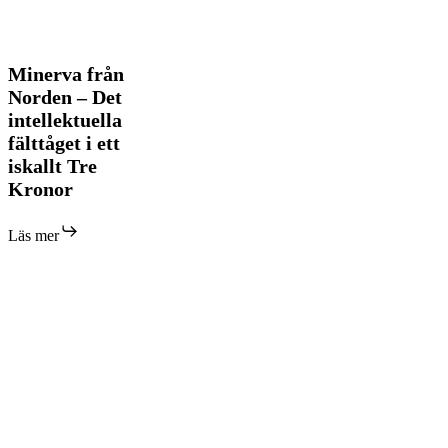
Minerva
Minerva från
från
Norden – Det
Norden
intellektuella
–
fälttåget i ett
Det
intellektuella
iskallt Tre
fälttåget
Kronor
i
ett
iskallt
Läs mer
Tre
Kronor