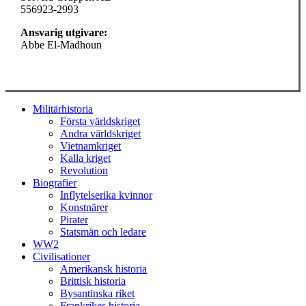
556923-2993
Ansvarig utgivare:
Abbe El-Madhoun
Close
Militärhistoria
Menu
Första världskriget
Andra världskriget
Vietnamkriget
Kalla kriget
Revolution
Biografier
Inflytelserika kvinnor
Konstnärer
Pirater
Statsmän och ledare
WW2
Civilisationer
Amerikansk historia
Brittisk historia
Bysantinska riket
Frankrikes historia