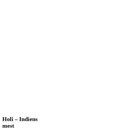
Holi
Holi – Indiens
–
mest
Indiens