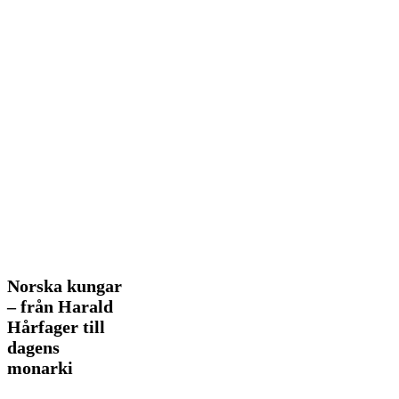
Norska
Norska kungar
kungar
– från Harald
–
Hårfager till
från
dagens
Harald
Hårfager
monarki
till
dagens