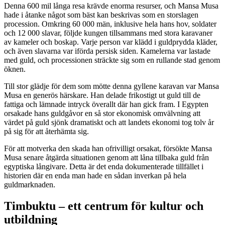
Denna 600 mil långa resa krävde enorma resurser, och Mansa Musa
hade i åtanke något som bäst kan beskrivas som en storslagen
procession. Omkring 60 000 män, inklusive hela hans hov, soldater
och 12 000 slavar, följde kungen tillsammans med stora karavaner
av kameler och boskap. Varje person var klädd i guldprydda kläder,
och även slavarna var iförda persisk siden. Kamelerna var lastade
med guld, och processionen sträckte sig som en rullande stad genom
öknen.
Till stor glädje för dem som mötte denna gyllene karavan var Mansa
Musa en generös härskare. Han delade frikostigt ut guld till de
fattiga och lämnade intryck överallt där han gick fram. I Egypten
orsakade hans guldgåvor en så stor ekonomisk omvälvning att
värdet på guld sjönk dramatiskt och att landets ekonomi tog tolv år
på sig för att återhämta sig.
För att motverka den skada han ofrivilligt orsakat, försökte Mansa
Musa senare åtgärda situationen genom att låna tillbaka guld från
egyptiska långivare. Detta är det enda dokumenterade tillfället i
historien där en enda man hade en sådan inverkan på hela
guldmarknaden.
Timbuktu – ett centrum för kultur och
utbildning