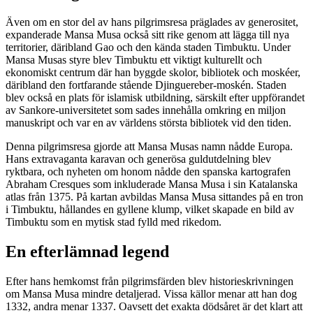
Även om en stor del av hans pilgrimsresa präglades av generositet,
expanderade Mansa Musa också sitt rike genom att lägga till nya
territorier, däribland Gao och den kända staden Timbuktu. Under
Mansa Musas styre blev Timbuktu ett viktigt kulturellt och
ekonomiskt centrum där han byggde skolor, bibliotek och moskéer,
däribland den fortfarande stående Djinguereber-moskén. Staden
blev också en plats för islamisk utbildning, särskilt efter uppförandet
av Sankore-universitetet som sades innehålla omkring en miljon
manuskript och var en av världens största bibliotek vid den tiden.
Denna pilgrimsresa gjorde att Mansa Musas namn nådde Europa.
Hans extravaganta karavan och generösa guldutdelning blev
ryktbara, och nyheten om honom nådde den spanska kartografen
Abraham Cresques som inkluderade Mansa Musa i sin Katalanska
atlas från 1375. På kartan avbildas Mansa Musa sittandes på en tron
i Timbuktu, hållandes en gyllene klump, vilket skapade en bild av
Timbuktu som en mytisk stad fylld med rikedom.
En efterlämnad legend
Efter hans hemkomst från pilgrimsfärden blev historieskrivningen
om Mansa Musa mindre detaljerad. Vissa källor menar att han dog
1332, andra menar 1337. Oavsett det exakta dödsåret är det klart att