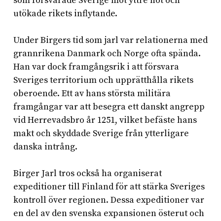
som försvarade Sverige mot yttre hot och
utökade rikets inflytande.
Under Birgers tid som jarl var relationerna med
grannrikena Danmark och Norge ofta spända.
Han var dock framgångsrik i att försvara
Sveriges territorium och upprätthålla rikets
oberoende. Ett av hans största militära
framgångar var att besegra ett danskt angrepp
vid Herrevadsbro år 1251, vilket befäste hans
makt och skyddade Sverige från ytterligare
danska intrång.
Birger Jarl tros också ha organiserat
expeditioner till Finland för att stärka Sveriges
kontroll över regionen. Dessa expeditioner var
en del av den svenska expansionen österut och