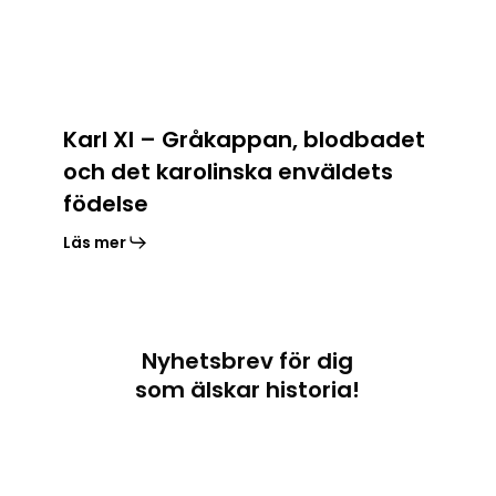
det
karolinska
enväldets
födelse
Karl XI – Gråkappan, blodbadet
och det karolinska enväldets
födelse
Läs mer
Nyhetsbrev för dig
som älskar historia!