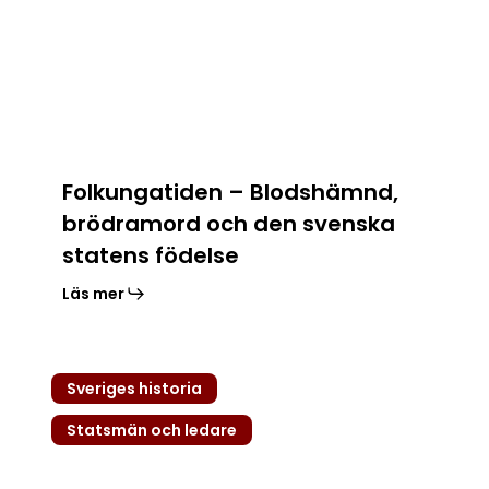
Blodshämnd,
brödramord
och
den
svenska
statens
födelse
Folkungatiden – Blodshämnd,
brödramord och den svenska
statens födelse
Läs mer
Karl
Sveriges historia
XII
–
Statsmän och ledare
Krigarkungen
som