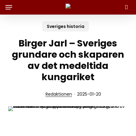
Menu
Skip
to
Sök
main
content
Sveriges historia
Birger Jarl – Sveriges
grundare och skaparen
av det medeltida
kungariket
Redaktionen
2025-01-20