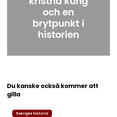
kristna kung
och en
brytpunkt i
historien
Du kanske också kommer att
gilla
Folkungatiden
Sveriges historia
–