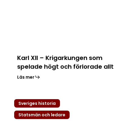
spelade
högt
och
förlorade
allt
Karl XII – Krigarkungen som
spelade högt och förlorade allt
Läs mer
Karl
Sveriges historia
XI
–
Statsmän och ledare
Gråkappan,
blodbadet
och