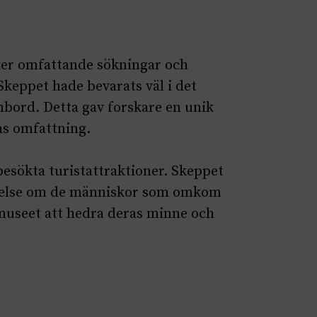
fter omfattande sökningar och
keppet hade bevarats väl i det
bord. Detta gav forskare en unik
ans omfattning.
besökta turistattraktioner. Skeppet
innelse om de människor som omkom
museet att hedra deras minne och