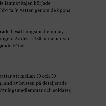
de lämnat kajen började
abbt ta in vatten genom de öppna
derade besättningsmedlemmar,
ningen. Av dessa 150 personer var
gande båtar.
attar att mellan 30 och 50
grund av bristen på detaljerade
sättningsmedlemmar och soldater,