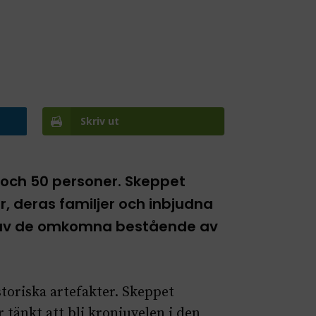
Skriv ut
 och 50 personer. Skeppet
, deras familjer och inbjudna
ta av de omkomna bestående av
storiska artefakter. Skeppet
 tänkt att bli kronjuvelen i den