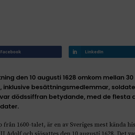
Facebook
LinkedIn
kning den 10 augusti 1628 omkom mellan 30
 inklusive besättningsmedlemmar, soldater
r var dödssiffran betydande, med de fles
dater.
 från 1600-talet, är en av Sveriges mest kända hi
 Adolf och sjösattes den 10 augusti 1628. Det var