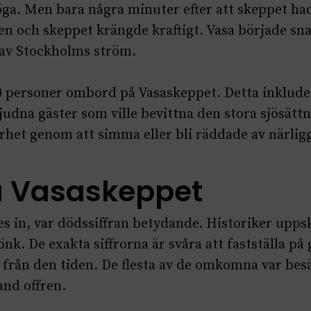
ga. Men bara några minuter efter att skeppet ha
len och skeppet krängde kraftigt. Vasa började sn
 av Stockholms ström.
50 personer ombord på Vasaskeppet. Detta inklu
judna gäster som ville bevittna den stora sjösätt
rhet genom att simma eller bli räddade av närlig
å Vasaskeppet
s in, var dödssiffran betydande. Historiker uppsk
. De exakta siffrorna är svåra att fastställa på 
 från den tiden. De flesta av de omkomna var be
nd offren.