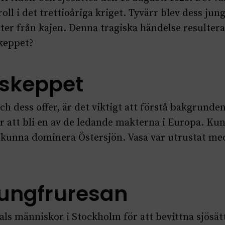
oll i det trettioåriga kriget. Tyvärr blev dess jun
er från kajen. Denna tragiska händelse resultera
keppet?
skeppet
ch dess offer, är det viktigt att förstå bakgrund
r att bli en av de ledande makterna i Europa. Kung
kunna dominera Östersjön. Vasa var utrustat med
jungfruresan
ls människor i Stockholm för att bevittna sjösätt