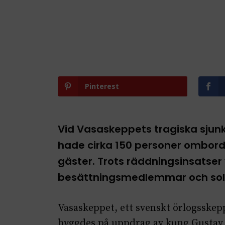
Pinterest
Vid Vasaskeppets tragiska sjun
hade cirka 150 personer ombord,
gäster. Trots räddningsinsatse
besättningsmedlemmar och sol
Vasaskeppet, ett svenskt örlogsskepp
byggdes på uppdrag av kung Gustav II