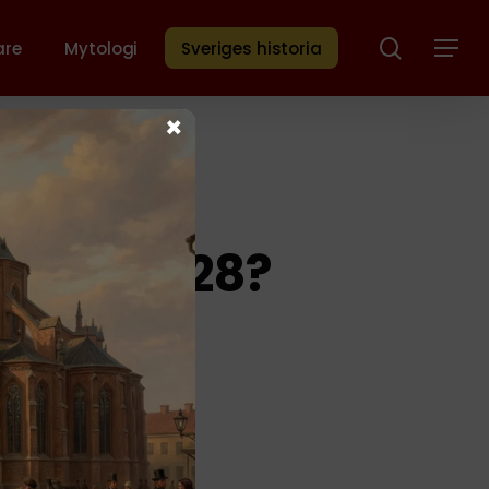
Sök
are
Mytologi
Sveriges historia
Menu
×
t år 1628?