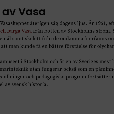
 av Vasa
 Vasaskeppet återigen såg dagens ljus. År 1961, e
och bärga Vasa
från botten av Stockholms ström. S
remål samt skelett från de omkomna återfanns om
l att man kunde få en bättre förståelse för olyck
samuseet i Stockholm och är en av Sveriges mest 
ets marinteknik utan fungerar också som en påm
ställningar och pedagogiska program fortsätter 
l av svensk historia.