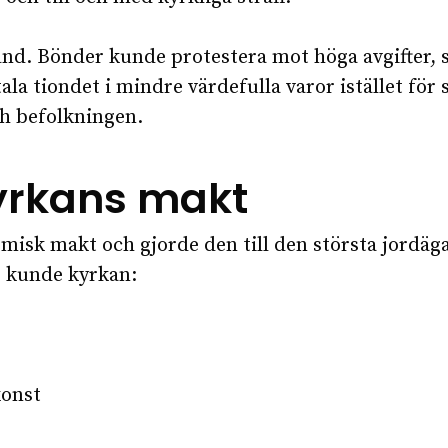
nd. Bönder kunde protestera mot höga avgifter, sär
etala tiondet i mindre värdefulla varor istället f
ch befolkningen.
 kyrkans makt
isk makt och gjorde den till den största jordäga
 kunde kyrkan:
konst