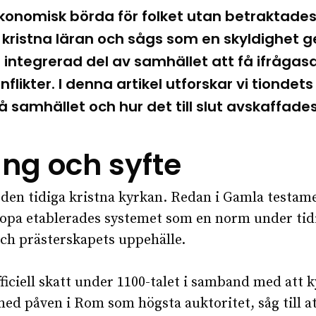
konomisk börda för folket utan betraktades o
n kristna läran och sågs som en skyldighet
å integrerad del av samhället att få ifråga
nflikter. I denna artikel utforskar vi tiondets
 samhället och hur det till slut avskaffade
ng och syfte
h den tidiga kristna kyrkan. Redan i Gamla testam
ropa etablerades systemet som en norm under tidi
och prästerskapets uppehälle.
fficiell skatt under 1100-talet i samband med att
med påven i Rom som högsta auktoritet, såg till att