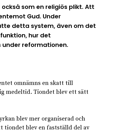
ckså som en religiös plikt. Att
 gentemot Gud. Under
satte detta system, även om det
 funktion, hur det
s under reformationen.
entet omnämns en skatt till
g medeltid. Tiondet blev ett sätt
 kyrkan blev mer organiserad och
 tiondet blev en fastställd del av