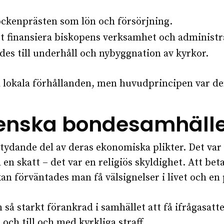
sockenprästen som lön och försörjning.
tt finansiera biskopens verksamhet och administr
es till underhåll och nybyggnation av kyrkor.
å lokala förhållanden, men huvudprincipen var d
svenska bondesamhäll
tydande del av deras ekonomiska plikter. Det var
en skatt – det var en religiös skyldighet. Att beta
kan förväntades man få välsignelser i livet och en
å starkt förankrad i samhället att få ifrågasatte
 och till och med kyrkliga straff.