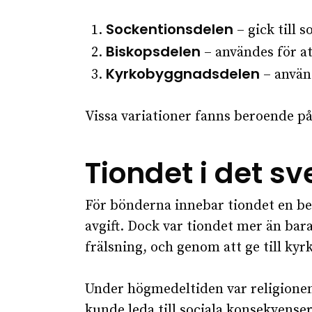
Sockentionsdelen
– gick till 
Biskopsdelen
– användes för a
Kyrkobyggnadsdelen
– använd
Vissa variationer fanns beroende p
Tiondet i det 
För bönderna innebar tiondet en be
avgift. Dock var tiondet mer än bara 
frälsning, och genom att ge till kyr
Under högmedeltiden var religionen s
kunde leda till sociala konsekvenser