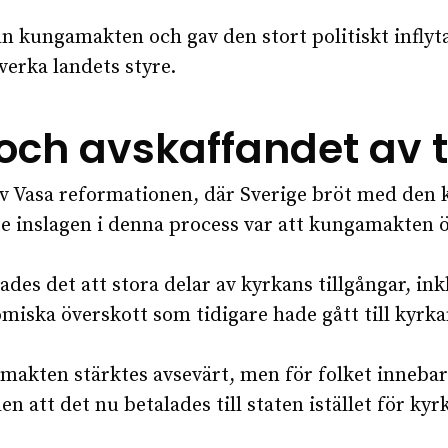
ån kungamakten och gav den stort politiskt inflyt
verka landets styre.
och avskaffandet av t
 Vasa reformationen, där Sverige bröt med den ka
ste inslagen i denna process var att kungamakten
des det att stora delar av kyrkans tillgångar, inkl
iska överskott som tidigare hade gått till kyrkan n
amakten stärktes avsevärt, men för folket innebar 
en att det nu betalades till staten istället för kyr