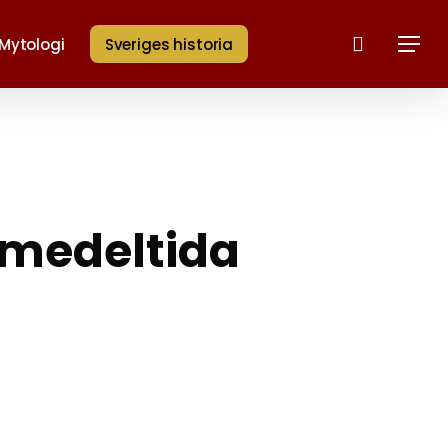
Sök
Mytologi
Sveriges historia
Menu
t medeltida