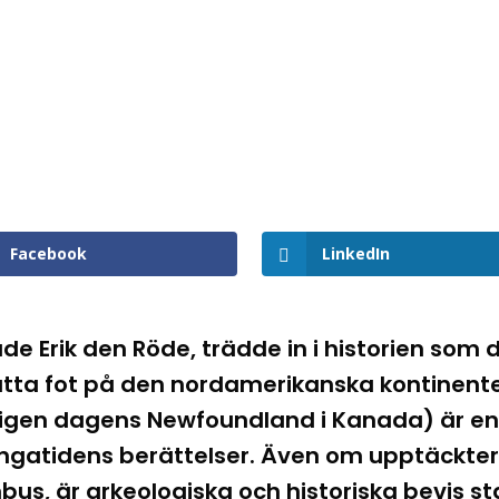
Facebook
LinkedIn
tade Erik den Röde, trädde in i historien som 
tta fot på den nordamerikanska kontinente
(troligen dagens Newfoundland i Kanada) är
gatidens berättelser. Även om upptäckterna
us, är arkeologiska och historiska bevis sta