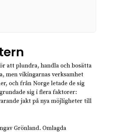
tern
för att plundra, handla och bosätta
da, men vikingarnas verksamhet
er, och från Norge letade de sig
rundade sig i flera faktorer:
rande jakt på nya möjligheter till
amngav Grönland. Omlagda