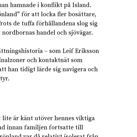
an hamnade i konflikt på Island.
önland” för att locka fler bosättare,
ots de tuffa förhållandena slog sig
för nordbornas handel och sjövägar.
ttningshistoria – som Leif Eriksson
rginalzoner och kontaktnät som
att han tidigt lärde sig navigera och
tyr.
 lite är känt utöver hennes viktiga
nd innan familjen fortsatte till
nland var då relativt isolerat från