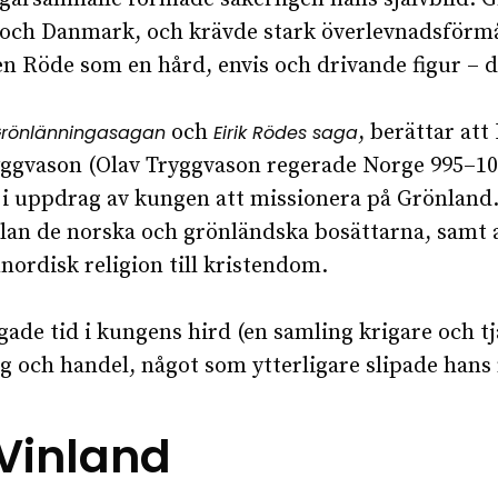
och Danmark, och krävde stark överlevnadsförmåga
en Röde som en hård, envis och drivande figur – 
och
, berättar att 
rönlänningasagan
Eirik Rödes saga
yggvason (Olav Tryggvason regerade Norge 995–1000
k i uppdrag av kungen att missionera på Grönland.
llan de norska och grönländska bosättarna, samt a
ordisk religion till kristendom.
ngade tid i kungens hird (en samling krigare och t
g och handel, något som ytterligare slipade han
Vinland