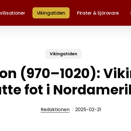
vilisationer
Vikingatiden
Pirater & Sjörovare
att stänga
Vikingatiden
sson (970–1020): Vi
tte fot i Nordamer
Redaktionen
2025-02-21