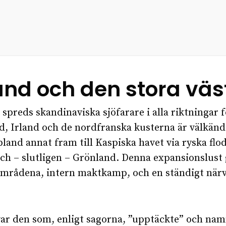
and och den stora väs
spreds skandinaviska sjöfarare i alla riktningar 
d, Irland och de nordfranska kusterna är välkän
land annat fram till Kaspiska havet via ryska flod
och – slutligen – Grönland. Denna expansionslust g
områdena, intern maktkamp, och en ständigt närva
var den som, enligt sagorna, ”upptäckte” och n