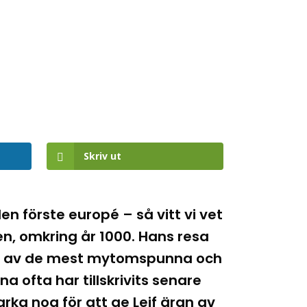
Skriv ut
den förste europé – så vitt vi vet
n, omkring år 1000. Hans resa
 en av de mest mytomspunna och
 ofta har tillskrivits senare
rka nog för att ge Leif äran av