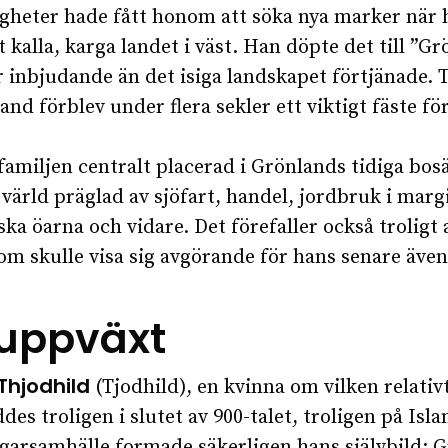
gheter hade fått honom att söka nya marker när h
t kalla, karga landet i väst. Han döpte det till ”Gr
nbjudande än det isiga landskapet förtjänade. Tr
land förblev under flera sekler ett viktigt fäste 
miljen centralt placerad i Grönlands tidiga bosä
 värld präglad av sjöfart, handel, jordbruk i ma
iska öarna och vidare. Det förefaller också troligt 
om skulle visa sig avgörande för hans senare även
h uppväxt
Thjodhild
(Tjodhild), en kvinna om vilken relativt
des troligen i slutet av 900-talet, troligen på Isla
arsamhälle formade säkerligen hans självbild: Grö