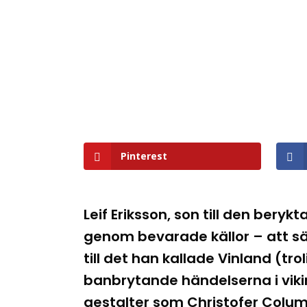
Pinterest
Leif Eriksson, son till den beryk
genom bevarade källor – att sä
till det han kallade Vinland 
banbrytande händelserna i vikin
gestalter som Christofer Columb