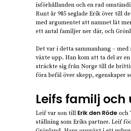
isförhållanden och en rad omständi
Runt år 985 seglade Erik över till de
med argumentet att namnet lät mer i
ett antal familjer ner där, och Grön
Det var i detta sammanhang – med fa
växte upp. Han kom att ta del av en
sträckte sig från Norge till de britt
föra befäl över skepp, egenskaper s
Leifs familj oc
Erik den Röde
Leif var son till
och
ställning som Eriks partner. Leif föd
Grönland. Hans uppväxt i ett nybygg