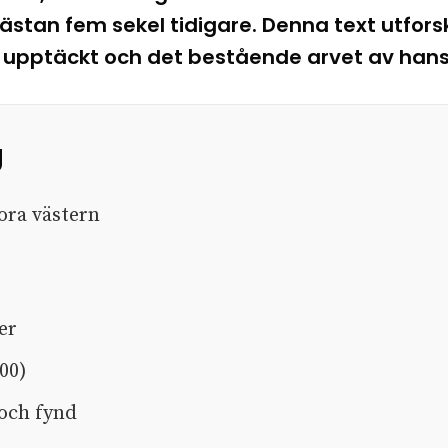
ästan fem sekel tidigare. Denna text utfors
 upptäckt och det bestående arvet av hans
g
ora västern
er
000)
 och fynd