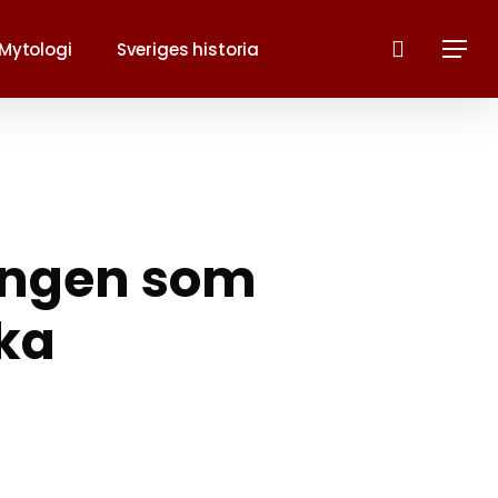
Sök
Mytologi
Sveriges historia
Menu
kingen som
ika