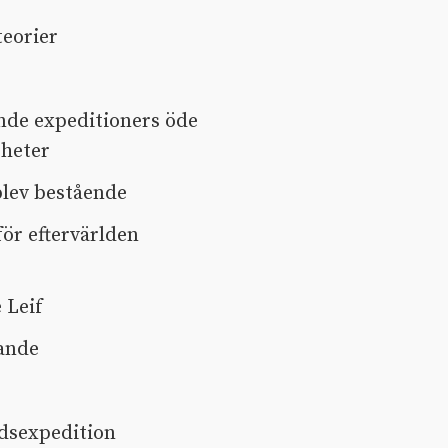
teorier
ande expeditioners öde
gheter
blev bestående
för eftervärlden
 Leif
tande
ndsexpedition