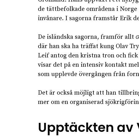
de tättbefolkade områdena i Norge 
invånare. I sagorna framstår Erik d
De isländska sagorna, framför allt
G
där han ska ha träffat kung Olav Tr
Leif antog den kristna tron och fic
visar det på en intensiv kontakt me
som upplevde övergången från fornn
Det är också möjligt att han tillbri
mer om en organiserad sjökrigförin
Upptäckten av 