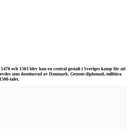
1470 och 1503 blev han en central gestalt i Sveriges kamp för att
pplevdes som dominerad av Danmark. Genom diplomati, militära
500-talet.