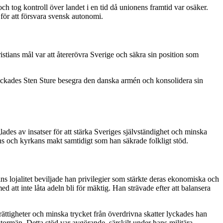
och tog kontroll över landet i en tid då unionens framtid var osäker.
för att försvara svensk autonomi.
istians mål var att återerövra Sverige och säkra sin position som
lyckades Sten Sture besegra den danska armén och konsolidera sin
lades av insatser för att stärka Sveriges självständighet och minska
 och kyrkans makt samtidigt som han säkrade folkligt stöd.
lns lojalitet beviljade han privilegier som stärkte deras ekonomiska och
 att inte låta adeln bli för mäktig. Han strävade efter att balansera
ättigheter och minska trycket från överdrivna skatter lyckades han
tormän. Detta stöd var avgörande, särskilt under hans militära