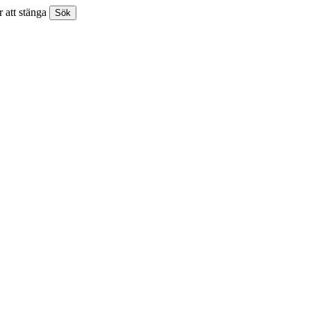
 att stänga
Sök