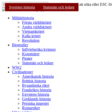
Skip
Tryck på Enter för att söka eller ESC för
Sveriges historia
Sveriges historia
Sveriges historia
Statsmän och ledare
Statsmän och ledare
to
Stäng
main
sökning
content
Sök
Menu
Militärhistoria
Första världskriget
Andra världskriget
Vietnamkriget
Kalla kriget
Revolution
Biografier
Inflytelserika kvinnor
Konstnärer
Pirater
Statsmän och ledare
WW2
Civilisationer
Amerikansk historia
Brittisk historia
Bysantinska riket
Frankrikes historia
Egyptens historia
Greklands historia
Persiska imperiet
Romarriket