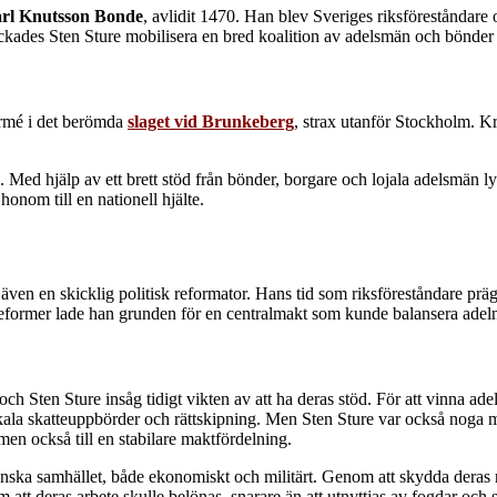
rl Knutsson Bonde
, avlidit 1470. Han blev Sveriges riksföreståndare 
ckades Sten Sture mobilisera en bred koalition av adelsmän och bönder 
armé i det berömda
slaget vid Brunkeberg
, strax utanför Stockholm. Kr
Med hjälp av ett brett stöd från bönder, borgare och lojala adelsmän 
onom till en nationell hjälte.
 även en skicklig politisk reformator. Hans tid som riksföreståndare präg
former lade han grunden för en centralmakt som kunde balansera adelns
h Sten Sture insåg tidigt vikten av att ha deras stöd. För att vinna ade
kala skatteuppbörder och rättskipning. Men Sten Sture var också noga med
 men också till en stabilare maktfördelning.
nska samhället, både ekonomiskt och militärt. Genom att skydda deras r
tt deras arbete skulle belönas, snarare än att utnyttjas av fogdar och s