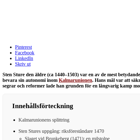
Pinterest
Facebook
LinkedIn
Skriv ut
Sten Sture den äldre (ca 1440–1503) var en av de mest betydande 
bevara sin autonomi inom
Kalmarunionen
. Hans mål var att sä
segrar och reformer lade han grunden för en långvarig kamp mot 
Innehållsförteckning
Kalmarunionens splittring
Sten Stures uppgång: riksföreståndare 1470
Slaget vid Brunkeberg (1471): en milstolpe