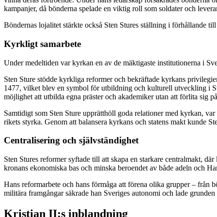
kampanjer, då bönderna spelade en viktig roll som soldater och leveran
Böndernas lojalitet stärkte också Sten Stures ställning i förhållande t
Kyrkligt samarbete
Under medeltiden var kyrkan en av de mäktigaste institutionerna i Sve
Sten Sture stödde kyrkliga reformer och bekräftade kyrkans privilegier,
1477, vilket blev en symbol för utbildning och kulturell utveckling i S
möjlighet att utbilda egna präster och akademiker utan att förlita sig p
Samtidigt som Sten Sture upprätthöll goda relationer med kyrkan, var h
rikets styrka. Genom att balansera kyrkans och statens makt kunde Sten
Centralisering och självständighet
Sten Stures reformer syftade till att skapa en starkare centralmakt, dä
kronans ekonomiska bas och minska beroendet av både adeln och Hansan
Hans reformarbete och hans förmåga att förena olika grupper – från bö
militära framgångar säkrade han Sveriges autonomi och lade grunden fö
Kristian II:s inblandning