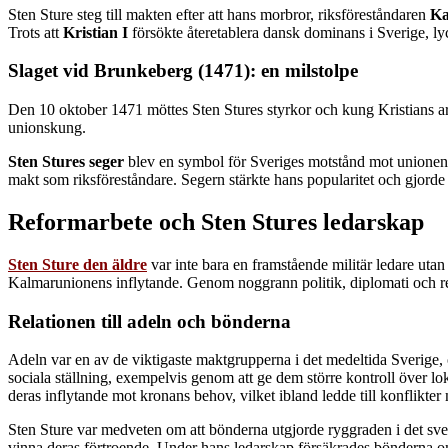
Sten Sture steg till makten efter att hans morbror, riksföreståndaren
Ka
Trots att
Kristian I
försökte återetablera dansk dominans i Sverige, ly
Slaget vid Brunkeberg (1471): en milstolpe
Den 10 oktober 1471 möttes Sten Stures styrkor och kung Kristians 
unionskung.
Sten Stures seger
blev en symbol för Sveriges motstånd mot unionen. 
makt som riksföreståndare. Segern stärkte hans popularitet och gjorde h
Reformarbete och Sten Stures ledarskap
Sten Sture den äldre
var inte bara en framstående militär ledare utan
Kalmarunionens inflytande. Genom noggrann politik, diplomati och re
Relationen till adeln och bönderna
Adeln var en av de viktigaste maktgrupperna i det medeltida Sverige, oc
sociala ställning, exempelvis genom att ge dem större kontroll över lo
deras inflytande mot kronans behov, vilket ibland ledde till konflikter
Sten Sture var medveten om att bönderna utgjorde ryggraden i det sve
vinna deras förtroende. Under hans ledarskap försäkrades bönderna om a