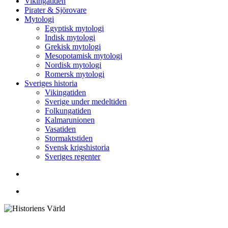
Vikingatiden
Pirater & Sjörovare
Mytologi
Egyptisk mytologi
Indisk mytologi
Grekisk mytologi
Mesopotamisk mytologi
Nordisk mytologi
Romersk mytologi
Sveriges historia
Vikingatiden
Sverige under medeltiden
Folkungatiden
Kalmarunionen
Vasatiden
Stormaktstiden
Svensk krigshistoria
Sveriges regenter
Sök
Menu