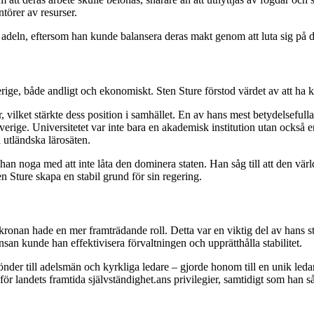
törer av resurser.
ill adeln, eftersom han kunde balansera deras makt genom att luta sig på 
rige, både andligt och ekonomiskt. Sten Sture förstod värdet av att ha 
 vilket stärkte dess position i samhället. En av hans mest betydelsefull
verige. Universitetet var inte bara en akademisk institution utan också 
å utländska lärosäten.
an noga med att inte låta den dominera staten. Han såg till att den värl
 Sture skapa en stabil grund för sin regering.
r kronan hade en mer framträdande roll. Detta var en viktig del av hans 
 kunde han effektivisera förvaltningen och upprätthålla stabilitet.
nder till adelsmän och kyrkliga ledare – gjorde honom till en unik leda
r landets framtida självständighet.ans privilegier, samtidigt som han så