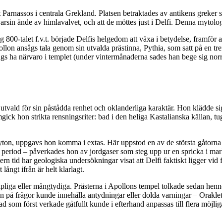
t Parnassos i centrala Grekland. Platsen betraktades av antikens greker
rsin ände av himlavalvet, och att de möttes just i Delfi. Denna mytologis
 800-talet f.v.t. började Delfis helgedom att växa i betydelse, framför
lon ansågs tala genom sin utvalda prästinna, Pythia, som satt på en trefot
s ha närvaro i templet (under vintermånaderna sades han bege sig no
en, utvald för sin påstådda renhet och oklanderliga karaktär. Hon klädde 
gick hon strikta rensningsriter: bad i den heliga Kastalianska källan, tug
 adyton, uppgavs hon komma i extas. Här uppstod en av de största gåtorna
en period – påverkades hon av jordgaser som steg upp ur en spricka i mar
dern tid har geologiska undersökningar visat att Delfi faktiskt ligger vi
ångt ifrån är helt klarlagt.
ipliga eller mångtydiga. Prästerna i Apollons tempel tolkade sedan henn
en på frågor kunde innehålla antydningar eller dolda varningar – Oraklet
som först verkade gåtfullt kunde i efterhand anpassas till flera möjliga