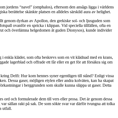
 som jordens “navel” (omphalos), eftersom den ansågs ligga i världens
ka berättelse skänkte platsen en alldeles särskild aura av helighet.
 allt genom dyrkan av Apollon, den grekiske sol- och ljusguden som
spall ovanför en spricka i klippan. Vid speciella tillfällen, ofta en
rrut och överlämna helgedomen åt guden Dionysos), kunde individer
sig i enkla kläder, som ofta beskrevs som en vit klädnad med en krans,
gade lagerblad och offrade ett får eller en get för att försäkra sig om
 kring Delfi: Hur kom hennes syner egentligen till stånd? Enligt vissa
ken. Dessa gaser, möjligen etylen eller andra kolväten, kan ha skapat
d förkastningar i berggrunden som skulle kunna släppa ut gaser. Detta
es ord och formulerade dem till vers eller prosa. Det är genom dessa
 var sällan rakt på sak. De som sökte svar var därför tvungna att tolka
 utfall.