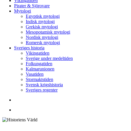
Vikingatiden
Pirater & Sjörovare
Mytologi
Egyptisk mytologi
Indisk mytologi
Grekisk mytologi
Mesopotamisk mytologi
Nordisk mytologi
Romersk mytologi
Sveriges historia
Vikingatiden
Sverige under medeltiden
Folkungatiden
Kalmarunionen
Vasatiden
Stormaktstiden
Svensk krigshistoria
Sveriges regenter
Sök
Menu