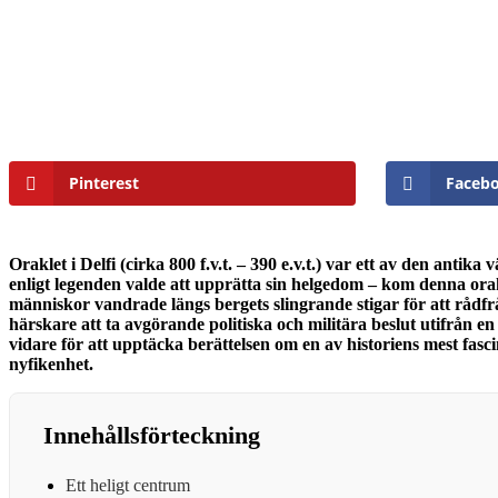
Pinterest
Faceb
Oraklet i Delfi (cirka 800 f.v.t. – 390 e.v.t.) var ett av den a
enligt legenden valde att upprätta sin helgedom – kom denna orake
människor vandrade längs bergets slingrande stigar för att rådfr
härskare att ta avgörande politiska och militära beslut utifrån 
vidare för att upptäcka berättelsen om en av historiens mest fasc
nyfikenhet.
Innehållsförteckning
Ett heligt centrum