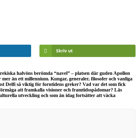
Skriv ut
en grekiska halvöns berömda “navel” – platsen där guden Apollon
r mer än ett millennium. Kungar, generaler, filosofer och vanliga
t Delfi så viktig för forntidens greker? Vad var det som fick
s förmåga att framkalla visioner och framtidsspådomar? Läs
lturella utveckling och som än idag fortsätter att väcka