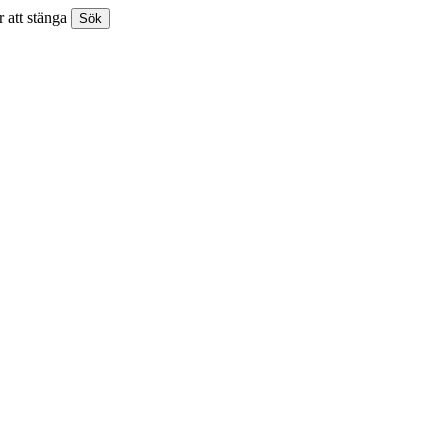
 att stänga
Sök