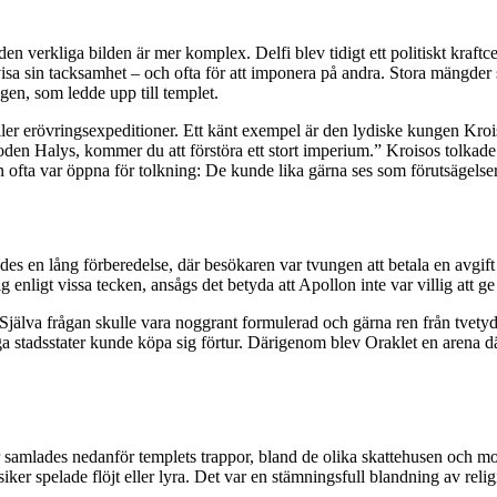
 men den verkliga bilden är mer komplex. Delfi blev tidigt ett politiskt k
a sin tacksamhet – och ofta för att imponera på andra. Stora mängder sta
gen, som ledde upp till templet.
ller erövringsexpeditioner. Ett känt exempel är den lydiske kungen Kroi
oden Halys, kommer du att förstöra ett stort imperium.” Kroisos tolkade 
aren ofta var öppna för tolkning: De kunde lika gärna ses som förutsäg
krävdes en lång förberedelse, där besökaren var tvungen att betala en avgi
g enligt vissa tecken, ansågs det betyda att Apollon inte var villig att 
. Själva frågan skulle vara noggrant formulerad och gärna ren från tvetydi
tiga stadsstater kunde köpa sig förtur. Därigenom blev Oraklet en are
sor samlades nedanför templets trappor, bland de olika skattehusen oc
ker spelade flöjt eller lyra. Det var en stämningsfull blandning av religi