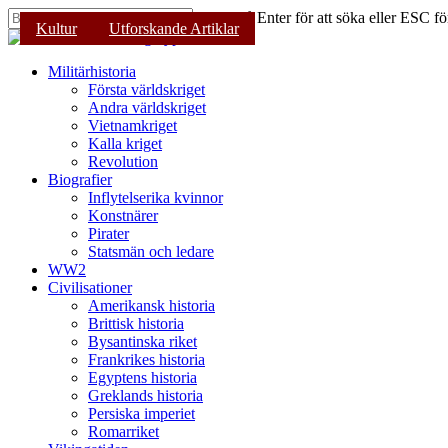
Skip
Tryck på Enter för att söka eller ESC för
Kultur
Kalla kriget
Kultur
Utforskande Artiklar
Kultur
to
Stäng
main
sökning
content
Sök
Menu
Militärhistoria
Första världskriget
Andra världskriget
Vietnamkriget
Kalla kriget
Revolution
Biografier
Inflytelserika kvinnor
Konstnärer
Pirater
Statsmän och ledare
WW2
Civilisationer
Amerikansk historia
Brittisk historia
Bysantinska riket
Frankrikes historia
Egyptens historia
Greklands historia
Persiska imperiet
Romarriket