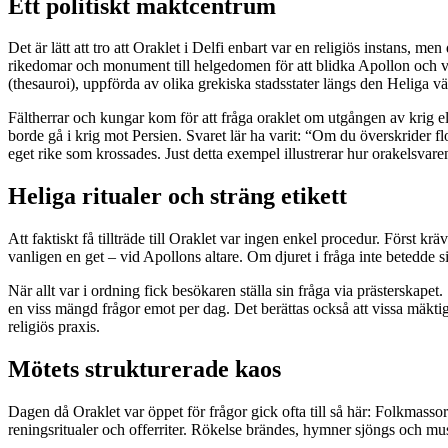
Ett politiskt maktcentrum
Det är lätt att tro att Oraklet i Delfi enbart var en religiös instans,
rikedomar och monument till helgedomen för att blidka Apollon och vis
(thesauroi), uppförda av olika grekiska stadsstater längs den Heliga vä
Fältherrar och kungar kom för att fråga oraklet om utgången av krig e
borde gå i krig mot Persien. Svaret lär ha varit: “Om du överskrider fl
eget rike som krossades. Just detta exempel illustrerar hur orakelsv
Heliga ritualer och sträng etikett
Att faktiskt få tillträde till Oraklet var ingen enkel procedur. Först 
vanligen en get – vid Apollons altare. Om djuret i fråga inte betedde si
När allt var i ordning fick besökaren ställa sin fråga via prästerskapet
en viss mängd frågor emot per dag. Det berättas också att vissa mäk
religiös praxis.
Mötets strukturerade kaos
Dagen då Oraklet var öppet för frågor gick ofta till så här: Folkmas
reningsritualer och offerriter. Rökelse brändes, hymner sjöngs och musi