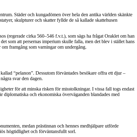
raftcentrum. Städer och kungadömen över hela den antika världen skänkte
tyer, skulpturer och skatter fyllde de så kallade skattehusen
sos (regerade cirka 560–546 f.v.t.), som sägs ha frågat Oraklet om han
det som att persernas imperium skulle falla, men det blev i stället hans
elser om framgång som varningar om undergång.
ft kallad “pelanon”. Dessutom förväntades besökare offra ett djur –
ge några svar den dagen.
gheter för att minska risken för misstolkningar. I vissa fall togs endast
na där diplomatiska och ekonomiska överväganden blandades med
h monumenten, medan prästinnan och hennes medhjälpare utförde
ös högtidlighet och förväntansfullt sorl.