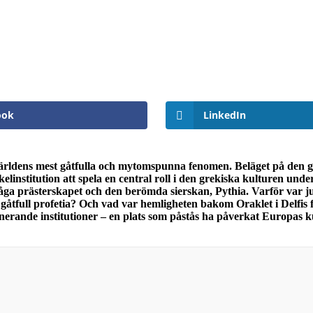
ook
LinkedIn
ntika världens mest gåtfulla och mytomspunna fenomen. Beläget på d
linstitution att spela en central roll i den grekiska kulturen unde
åga prästerskapet och den berömda sierskan, Pythia. Varför var jus
en gåtfull profetia? Och vad var hemligheten bakom Oraklet i Delfi
inerande institutioner – en plats som påstås ha påverkat Europas ku