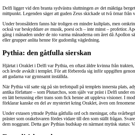
Delfi ligger vid den branta sydvästra sluttningen av det mäktiga berge
mittpunkt. Legenden säger att guden Zeus skickade ut två örnar från va
Under bronsåldern fanns här troligen en mindre kultplats, men omkring
också var beskyddare av musik, poesi och – inte minst – profetior. Apol
gång i månaden under de nio varma månaderna om året då Apollon säg
eller grupper anlita henne för gudomlig vägledning.
Pythia: den gåtfulla sierskan
Hjärtat i Oraklet i Delfi var Pythia, en oftast äldre kvinna från trakt
och levde avskilt i templet. För att förbereda sig inför uppgiften genom
att gudarna var gynnsamt inställda.
När Pythia väl satte sig på sin trefotspall på templets innersta plats,
antika författare – som Plutarchos, som själv var präst i Delfi under 
en lätt berusning eller trans som fick henne att uppleva visioner. I mo
förklarar kanske en del av mysteriet kring Oraklet, även om fenomenet l
Under extasen yttrade Pythia gåtfulla ord och meningar, ofta svårbegr
präster som orakelsvaren fördes vidare till den som ställt frågan. Svar
dem noggrant. Detta gav Pythias budskap en närmast mytisk status: Vad 