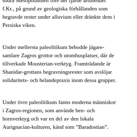
södra Mesopotamien före det fjärde årtusendet
f.Kr., på grund av geologiska förhållanden som
begravde rester under alluvium eller dränkte dem i
Persiska viken.
Under mellersta paleolitikum bebodde jägare-
samlare Zagros grottor och utomhusplatser, där de
tillverkade Mousterian-verktyg. Framträdande är
Shanidar-grottans begravningsrester som avslöjar
solidaritets- och helandepraxis inom dessa grupper.
Under övre paleolitikum fanns moderna människor
i Zagros-regionen, som använde ben- och
hornverktyg och var en del av den lokala
Aurignacian-kulturen, känd som ”Baradostian”.