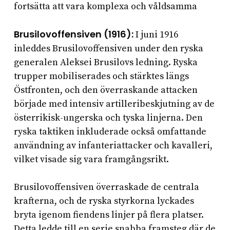
fortsätta att vara komplexa och våldsamma
Brusilovoffensiven (1916):
I juni 1916
inleddes Brusilovoffensiven under den ryska
generalen Aleksei Brusilovs ledning. Ryska
trupper mobiliserades och stärktes längs
Östfronten, och den överraskande attacken
började med intensiv artilleribeskjutning av de
österrikisk-ungerska och tyska linjerna. Den
ryska taktiken inkluderade också omfattande
användning av infanteriattacker och kavalleri,
vilket visade sig vara framgångsrikt.
Brusilovoffensiven överraskade de centrala
krafterna, och de ryska styrkorna lyckades
bryta igenom fiendens linjer på flera platser.
Detta ledde till en serie snabba framsteg där de