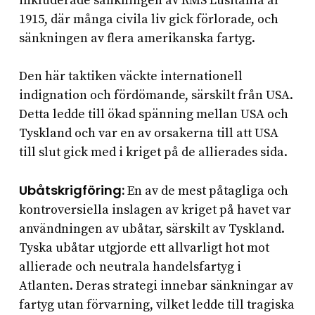
inkluderade sänkningen av RMS Lusitania år
1915, där många civila liv gick förlorade, och
sänkningen av flera amerikanska fartyg.
Den här taktiken väckte internationell
indignation och fördömande, särskilt från USA.
Detta ledde till ökad spänning mellan USA och
Tyskland och var en av orsakerna till att USA
till slut gick med i kriget på de allierades sida.
Ubåtskrigföring:
En av de mest påtagliga och
kontroversiella inslagen av kriget på havet var
användningen av ubåtar, särskilt av Tyskland.
Tyska ubåtar utgjorde ett allvarligt hot mot
allierade och neutrala handelsfartyg i
Atlanten. Deras strategi innebar sänkningar av
fartyg utan förvarning, vilket ledde till tragiska