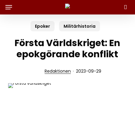
Menu
Skip
to
Sök
main
content
Epoker
Militärhistoria
Första Världskriget: En
epokgörande konflikt
Redaktionen
2023-09-29