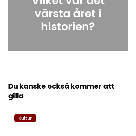
Vilket var det
värsta året i
historien?
Du kanske också kommer att
gilla
Holi
Kultur
–
Indiens
mest