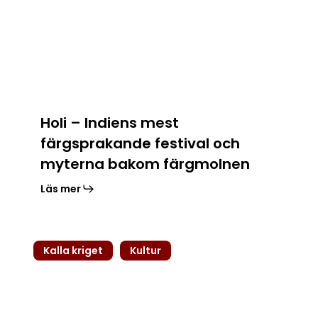
färgsprakande
festival
och
myterna
bakom
färgmolnen
Holi – Indiens mest
färgsprakande festival och
myterna bakom färgmolnen
Läs mer
Sputnik
Kalla kriget
Kultur
1:
gnistan
som
tände