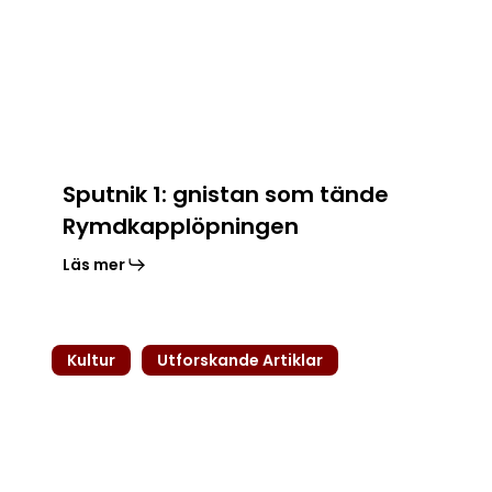
Rymdkapplöpningen
Sputnik 1: gnistan som tände
Rymdkapplöpningen
Läs mer
Kända
Kultur
Utforskande Artiklar
författare
–
litteraturens
odödliga
röster