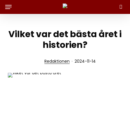
Menu
Skip
to
Sök
main
content
Vilket var det bästa året i
historien?
Redaktionen
2024-11-14