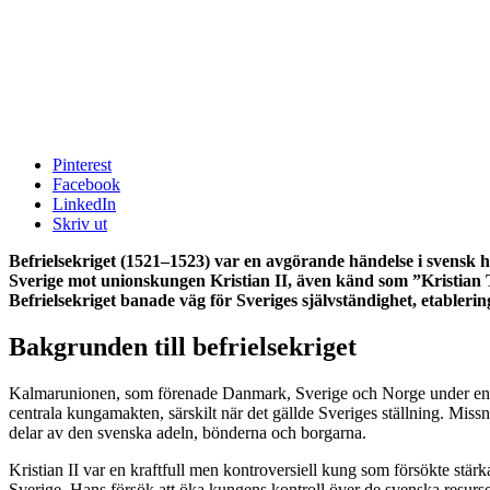
Pinterest
Facebook
LinkedIn
Skriv ut
Befrielsekriget (1521–1523) var en avgörande händelse i svensk 
Sverige mot unionskungen Kristian II, även känd som ”Kristian Ty
Befrielsekriget banade väg för Sveriges självständighet, etable
Bakgrunden till befrielsekriget
Kalmarunionen, som förenade Danmark, Sverige och Norge under en g
centrala kungamakten, särskilt när det gällde Sveriges ställning. Miss
delar av den svenska adeln, bönderna och borgarna.
Kristian II var en kraftfull men kontroversiell kung som försökte stär
Sverige. Hans försök att öka kungens kontroll över de svenska resurser