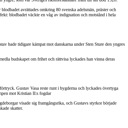
r blodbadet avrättades omkring 80 svenska adelsmän, präster och
effekt: blodbadet väckte en våg av indignation och motstånd i hela
ustav hade tidigare kämpat mot danskarna under Sten Sture den yngres
rmedla budskapet om frihet och rättvisa lyckades han vinna deras
 förtryck. Gustav Vasa reste runt i bygderna och lyckades övertyga
mpen mot Kristian II:s fogdar
ogdeborgar visade sig framgångsrika, och Gustavs styrkor började
kade skatter.