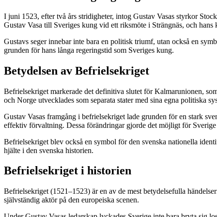
I juni 1523, efter två års stridigheter, intog Gustav Vasas styrkor S
Gustav Vasa till Sveriges kung vid ett riksmöte i Strängnäs, och hans
Gustavs seger innebar inte bara en politisk triumf, utan också en symbo
grunden för hans långa regeringstid som Sveriges kung.
Betydelsen av Befrielsekriget
Befrielsekriget markerade det definitiva slutet för Kalmarunionen, so
och Norge utvecklades som separata stater med sina egna politiska sy
Gustav Vasas framgång i befrielsekriget lade grunden för en stark sve
effektiv förvaltning. Dessa förändringar gjorde det möjligt för Sveri
Befrielsekriget blev också en symbol för den svenska nationella iden
hjälte i den svenska historien.
Befrielsekriget i historien
Befrielsekriget (1521–1523) är en av de mest betydelsefulla händelser
självständig aktör på den europeiska scenen.
Under Gustav Vasas ledarskap lyckades Sverige inte bara bryta sig loss 