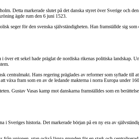
tockholm. Detta markerade slutet på det danska styret över Sverige och 
 kröning ägde rum den 6 juni 1523.
lisk seger för den svenska självständigheten. Han framställde sig som en
m i över ett sekel hade präglat de nordiska rikenas politiska landskap
stem.
nsk centralmakt. Hans regering präglades av reformer som syftade till 
ge att växa fram som en av de ledande makterna i norra Europa under 1600
titeten. Gustav Vasas kamp mot danskarna framställdes som en berättels
na i Sveriges historia. Det markerade början på en ny era av självständi
från unionen, utan också lägga grunden för en stark och centraliserad st