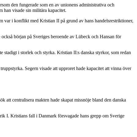
eftersom den fungerade som en av unionens administrativa och
han visade sin militära kapacitet.
ar i konflikt med Kristian II på grund av hans handelsrestriktioner,
ade också början på Sveriges beroende av Lübeck och Hansan för
tadigt i storlek och styrka. Kristian II:s danska styrkor, som redan
truppstyrka. Segern visade att upproret hade kapacitet att vinna över
ök att centralisera makten hade skapat missnöje bland den danska
drik I. Kristians fall i Danmark försvagade hans grepp om Sverige