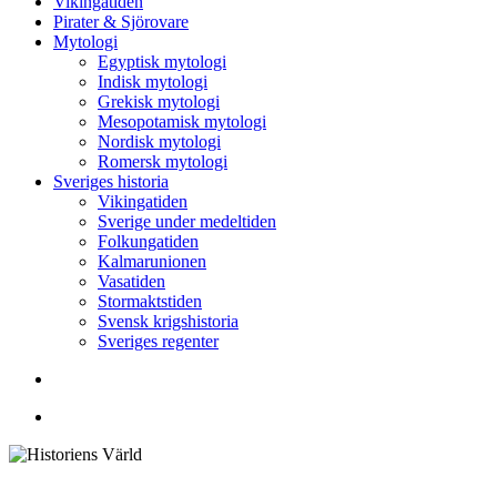
Vikingatiden
Pirater & Sjörovare
Mytologi
Egyptisk mytologi
Indisk mytologi
Grekisk mytologi
Mesopotamisk mytologi
Nordisk mytologi
Romersk mytologi
Sveriges historia
Vikingatiden
Sverige under medeltiden
Folkungatiden
Kalmarunionen
Vasatiden
Stormaktstiden
Svensk krigshistoria
Sveriges regenter
Sök
Menu