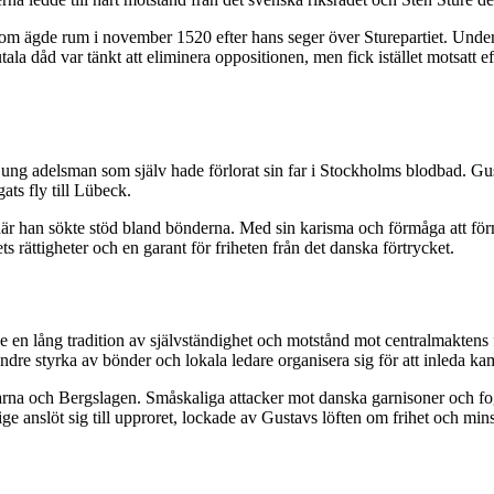
som ägde rum i november 1520 efter hans seger över Sturepartiet. Unde
ala dåd var tänkt att eliminera oppositionen, men fick istället motsatt 
 ung adelsman som själv hade förlorat sin far i Stockholms blodbad. G
gats fly till Lübeck.
 där han sökte stöd bland bönderna. Med sin karisma och förmåga att fö
 rättigheter och en garant för friheten från det danska förtrycket.
e en lång tradition av självständighet och motstånd mot centralmaktens
ndre styrka av bönder och lokala ledare organisera sig för att inleda ka
alarna och Bergslagen. Småskaliga attacker mot danska garnisoner och f
ge anslöt sig till upproret, lockade av Gustavs löften om frihet och mins