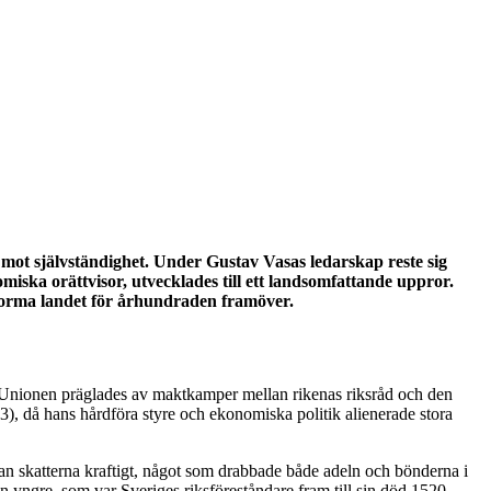
 mot självständighet. Under Gustav Vasas ledarskap reste sig
iska orättvisor, utvecklades till ett landsomfattande uppror.
 forma landet för århundraden framöver.
Unionen präglades av maktkamper mellan rikenas riksråd och den
3), då hans hårdföra styre och ekonomiska politik alienerade stora
 han skatterna kraftigt, något som drabbade både adeln och bönderna i
n yngre, som var Sveriges riksföreståndare fram till sin död 1520.