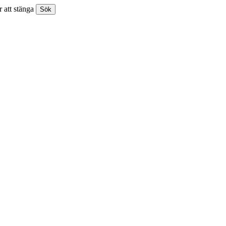
 att stänga
Sök