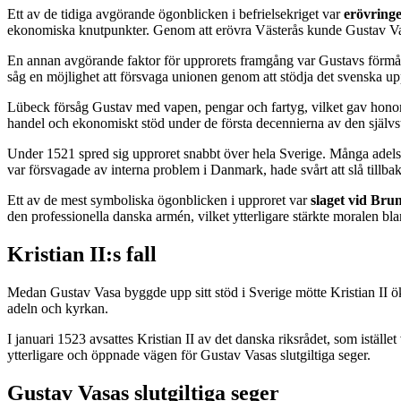
Ett av de tidiga avgörande ögonblicken i befrielsekriget var
erövring
ekonomiska knutpunkter. Genom att erövra Västerås kunde Gustav Vasa 
En annan avgörande faktor för upprorets framgång var Gustavs förmåga
såg en möjlighet att försvaga unionen genom att stödja det svenska up
Lübeck försåg Gustav med vapen, pengar och fartyg, vilket gav honom 
handel och ekonomiskt stöd under de första decennierna av den självs
Under 1521 spred sig upproret snabbt över hela Sverige. Många adelsmä
var försvagade av interna problem i Danmark, hade svårt att slå tillba
Ett av de mest symboliska ögonblicken i upproret var
slaget vid Bru
den professionella danska armén, vilket ytterligare stärkte moralen 
Kristian II:s fall
Medan Gustav Vasa byggde upp sitt stöd i Sverige mötte Kristian II 
adeln och kyrkan.
I januari 1523 avsattes Kristian II av det danska riksrådet, som istä
ytterligare och öppnade vägen för Gustav Vasas slutgiltiga seger.
Gustav Vasas slutgiltiga seger