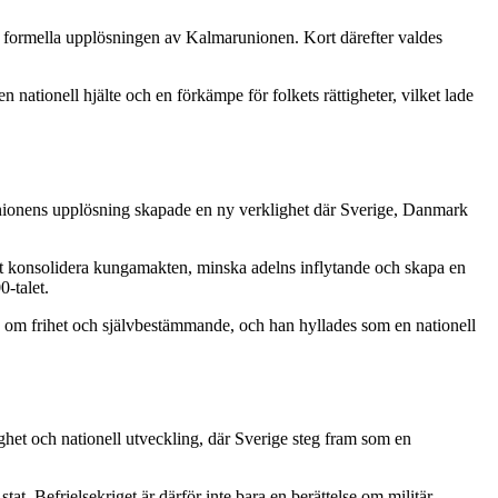
den formella upplösningen av Kalmarunionen. Kort därefter valdes
 nationell hjälte och en förkämpe för folkets rättigheter, vilket lade
. Unionens upplösning skapade en ny verklighet där Sverige, Danmark
att konsolidera kungamakten, minska adelns inflytande och skapa en
-talet.
e om frihet och självbestämmande, och han hyllades som en nationell
ghet och nationell utveckling, där Sverige steg fram som en
at. Befrielsekriget är därför inte bara en berättelse om militär