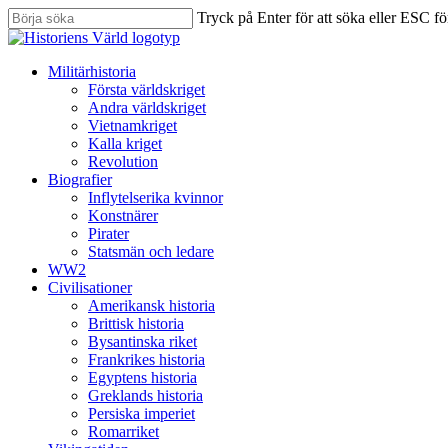
Skip
Tryck på Enter för att söka eller ESC för
to
Stäng
main
sökning
content
Sök
Menu
Militärhistoria
Första världskriget
Andra världskriget
Vietnamkriget
Kalla kriget
Revolution
Biografier
Inflytelserika kvinnor
Konstnärer
Pirater
Statsmän och ledare
WW2
Civilisationer
Amerikansk historia
Brittisk historia
Bysantinska riket
Frankrikes historia
Egyptens historia
Greklands historia
Persiska imperiet
Romarriket