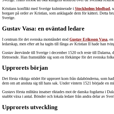
Kristians konflikt med Sverige kulminerade i
Stockholms blodbad
, 
borgare på order av Kristian, som anklagade dem för kätteri. Detta brut
Sverige.
Gustav Vasa: en oväntad ledare
I centrum för det svenska motståndet stod
Gustav Eriksson Vasa
, en
ledarskap, men efter att ha tagits till fånga av Kristian II hade han tvin
Gustav återvände till Sverige i december 1520 och reste till Dalarna,
förtroende. Han framställde sig som en förkämpe för det svenska folkets
Upprorets början
Det första viktiga stödet för upproret kom från dalabönderna, som had
dem om att ansluta sig till hans sak. Under vintern 1521 började en mi
Gustavs första militära insatser riktades mot de danska fogdarna i D
snabbt växa i antal. Bönder och lokala ledare från andra delar av Sveri
Upprorets utveckling