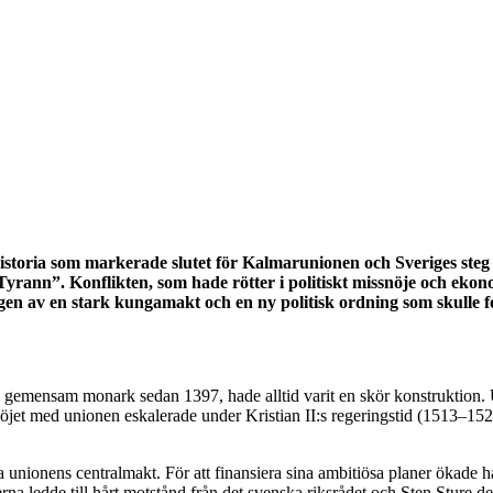
historia som markerade slutet för Kalmarunionen och Sveriges steg
rann”. Konflikten, som hade rötter i politiskt missnöje och ekonom
ringen av en stark kungamakt och en ny politisk ordning som skulle
emensam monark sedan 1397, hade alltid varit en skör konstruktion. 
nöjet med unionen eskalerade under Kristian II:s regeringstid (1513–152
ka unionens centralmakt. För att finansiera sina ambitiösa planer ökade
na ledde till hårt motstånd från det svenska riksrådet och Sten Sture de