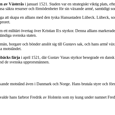
en av Västerås
i januari 1521. Staden var en strategiskt viktig plats, 
säkra resurser och förnödenheter för sin växande armé, samtidigt som 
 att skapa en allians med den tyska Hansastaden Lübeck. Lübeck, som v
proret.
ett militärt övertag över Kristian II:s styrkor. Denna allians marker
tändiga svenska staten.
n, borgare och bönder anslöt sig till Gustavs sak, och hans armé växte s
ka motståndet.
nbäcks färja
i april 1521, där Gustav Vasas styrkor besegrade en dansk 
bland de svenska upprorsmännen.
ökande motstånd även i Danmark och Norge. Hans brutala styre och förs
llet valde hans farbror Fredrik av Holstein som ny kung under namnet Fre