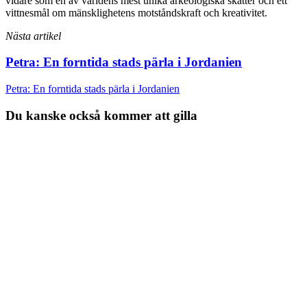
vidare som en av världens mest unika arkeologiska skatter och ett
vittnesmål om mänsklighetens motståndskraft och kreativitet.
Nästa artikel
Petra: En forntida stads pärla i Jordanien
Petra: En forntida stads pärla i Jordanien
Du kanske också kommer att gilla