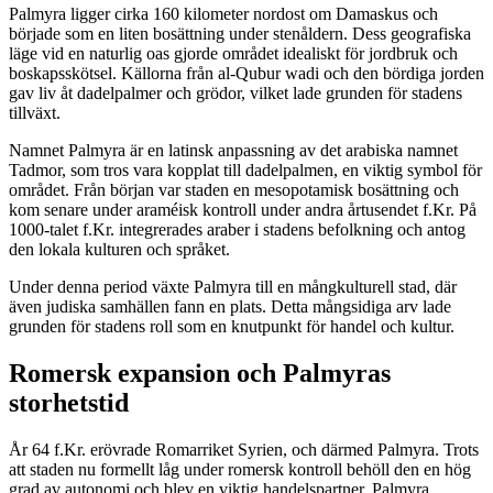
Palmyra ligger cirka 160 kilometer nordost om Damaskus och
började som en liten bosättning under stenåldern. Dess geografiska
läge vid en naturlig oas gjorde området idealiskt för jordbruk och
boskapsskötsel. Källorna från al-Qubur wadi och den bördiga jorden
gav liv åt dadelpalmer och grödor, vilket lade grunden för stadens
tillväxt.
Namnet Palmyra är en latinsk anpassning av det arabiska namnet
Tadmor, som tros vara kopplat till dadelpalmen, en viktig symbol för
området. Från början var staden en mesopotamisk bosättning och
kom senare under araméisk kontroll under andra årtusendet f.Kr. På
1000-talet f.Kr. integrerades araber i stadens befolkning och antog
den lokala kulturen och språket.
Under denna period växte Palmyra till en mångkulturell stad, där
även judiska samhällen fann en plats. Detta mångsidiga arv lade
grunden för stadens roll som en knutpunkt för handel och kultur.
Romersk expansion och Palmyras
storhetstid
År 64 f.Kr. erövrade Romarriket Syrien, och därmed Palmyra. Trots
att staden nu formellt låg under romersk kontroll behöll den en hög
grad av autonomi och blev en viktig handelspartner. Palmyra