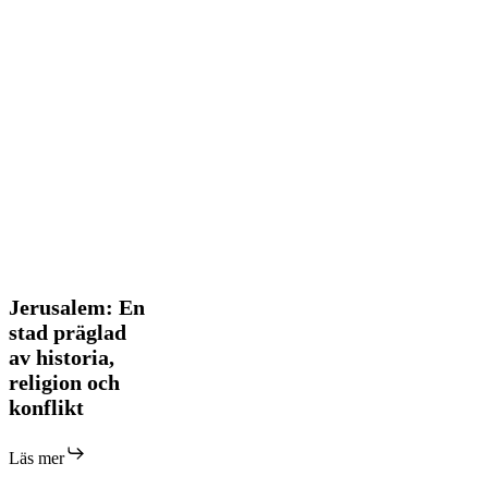
Jerusalem:
Jerusalem: En
En
stad präglad
stad
av historia,
präglad
religion och
av
historia,
konflikt
religion
och
Läs mer
konflikt