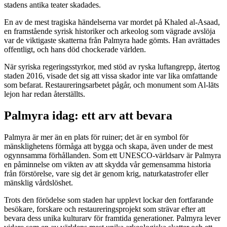
stadens antika teater skadades.
En av de mest tragiska händelserna var mordet på Khaled al-Asaad,
en framstående syrisk historiker och arkeolog som vägrade avslöja
var de viktigaste skatterna från Palmyra hade gömts. Han avrättades
offentligt, och hans död chockerade världen.
När syriska regeringsstyrkor, med stöd av ryska luftangrepp, återtog
staden 2016, visade det sig att vissa skador inte var lika omfattande
som befarat. Restaureringsarbetet pågår, och monument som Al-lāts
lejon har redan återställts.
Palmyra idag: ett arv att bevara
Palmyra är mer än en plats för ruiner; det är en symbol för
mänsklighetens förmåga att bygga och skapa, även under de mest
ogynnsamma förhållanden. Som ett UNESCO-världsarv är Palmyra
en påminnelse om vikten av att skydda vår gemensamma historia
från förstörelse, vare sig det är genom krig, naturkatastrofer eller
mänsklig vårdslöshet.
Trots den förödelse som staden har upplevt lockar den fortfarande
besökare, forskare och restaureringsprojekt som strävar efter att
bevara dess unika kulturarv för framtida generationer. Palmyra lever