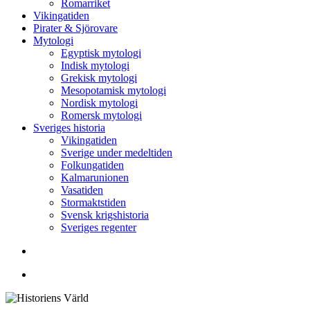
Romarriket
Vikingatiden
Pirater & Sjörovare
Mytologi
Egyptisk mytologi
Indisk mytologi
Grekisk mytologi
Mesopotamisk mytologi
Nordisk mytologi
Romersk mytologi
Sveriges historia
Vikingatiden
Sverige under medeltiden
Folkungatiden
Kalmarunionen
Vasatiden
Stormaktstiden
Svensk krigshistoria
Sveriges regenter
Sök
Menu