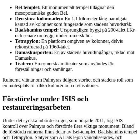
Bel-templet:
Ett monumentalt tempel tillägnat den
mesopotamiska guden Bel.
Den stora kolonnaden:
En 1,1 kilometer lång paradgata
kantad av kolonner som fungerade som stadens huvudstråk.
Baalshamins tempel:
Ursprungligen byggt på 200-talet f.Kr.
och senare ombyggt under romersk tid.
Tetrapylon:
En plattform omgiven av kolonner, delvis
rekonstruerad på 1960-talet.
Damaskusporten:
En av stadens huvudingångar, riktad mot
Damaskus.
Teatern:
En romersk amfiteater som användes för
föreställningar och samlingar.
Ruinerna vittnar om Palmyras tidigare storhet och stadens roll som
en mötesplats för olika kulturer och civilisationer.
Förstörelse under ISIS och
restaureringsarbeten
Under det syriska inbördeskriget, som började 2011, tog ISIS
kontroll över Palmyra och förstörde flera viktiga monument. Bland
de förstörda ruinerna finns delar av Bel-templet, Baalshamins tempel
och Tetrapylon. Statyer som Al-lāts lejon vandaliserades, och