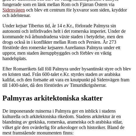
fungerade som en länk mellan Rom och Fjärran Östern via
Sidenvägen
och blev ett centrum för lyxvaror som siden, kryddor
och ädelstenar.
Under kejsar Tiberius tid, år 14 e.Kr., förlorade Palmyra sin
autonomi och införlivades helt i det romerska imperiet. Under de
kommande två århundradena växte staden i betydelse, men den
drogs också in i konflikter mellan Rom och Persien. År 273
förstörde den romerske kejsaren Aurelianus Palmyra under ett
uppror, men staden återuppbyggdes och förblev en viktig
handelsplats.
Efter Romarrikets fall föll Palmyra under bysantinskt styre och blev
en kristen stad. Från 600-talet e.Kr. styrdes staden av arabiska
kalifat, och den fortsatte att vara en knutpunkt på Sidenvägen fram
till 1400-talet, då den förstördes av Timuridkrigsherrar.
Palmyras arkitektoniska skatter
De imponerande ruinerna i Palmyra ger en inblick i stadens
kulturella och arkitektoniska rikedom. Stadens arkitektur är en
blandning av grekiska, romerska, arameiska och arabiska stilar,
vilket gör den ovärderlig för arkeologer och historiker. Bland de
mest framstående monumenten finns: