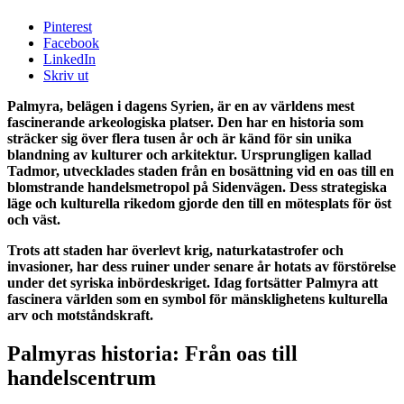
Pinterest
Facebook
LinkedIn
Skriv ut
Palmyra, belägen i dagens Syrien, är en av världens mest
fascinerande arkeologiska platser. Den har en historia som
sträcker sig över flera tusen år och är känd för sin unika
blandning av kulturer och arkitektur. Ursprungligen kallad
Tadmor, utvecklades staden från en bosättning vid en oas till en
blomstrande handelsmetropol på Sidenvägen. Dess strategiska
läge och kulturella rikedom gjorde den till en mötesplats för öst
och väst.
Trots att staden har överlevt krig, naturkatastrofer och
invasioner, har dess ruiner under senare år hotats av förstörelse
under det syriska inbördeskriget. Idag fortsätter Palmyra att
fascinera världen som en symbol för mänsklighetens kulturella
arv och motståndskraft.
Palmyras historia: Från oas till
handelscentrum