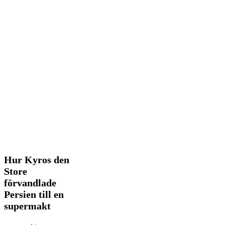
Hur
Hur Kyros den
Kyros
Store
den
förvandlade
Store
Persien till en
förvandlade
Persien
supermakt
till
en