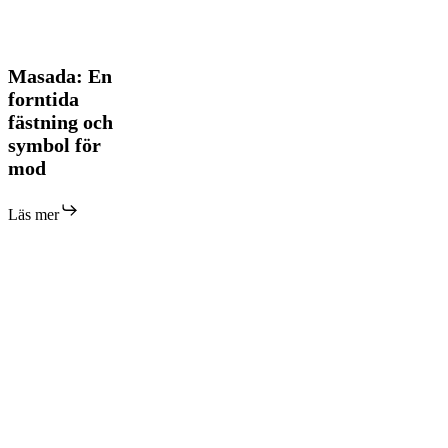
Masada:
Masada: En
En
forntida
forntida
fästning och
fästning
symbol för
och
symbol
mod
för
mod
Läs mer