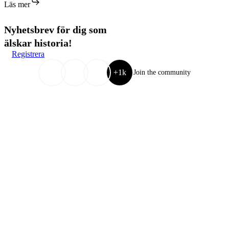
Läs mer
supermakt
Nyhetsbrev för dig som
älskar historia!
Registrera
+1k
Join the community
Historiens Värld
Om oss
Nyhetsbrev
Kontakta oss
Information
Cookiepolicy