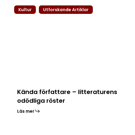
Kända
Kultur
Utforskande Artiklar
författare
–
litteraturens
odödliga
röster
Kända författare – litteraturens
odödliga röster
Läs mer