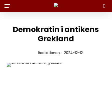
Menu
Skip
to
Sök
main
content
Demokratin i antikens
Grekland
Redaktionen
2024-12-12