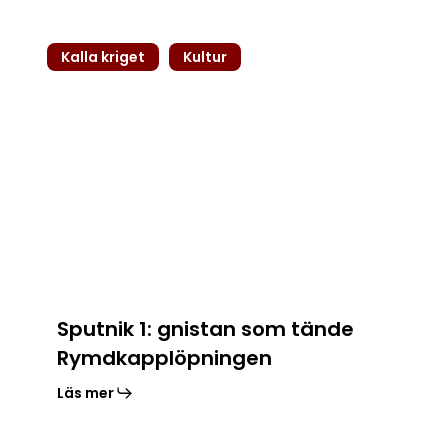
Sputnik
Kalla kriget
Kultur
1:
gnistan
som
tände
Rymdkapplöpningen
Sputnik 1: gnistan som tände
Rymdkapplöpningen
Läs mer