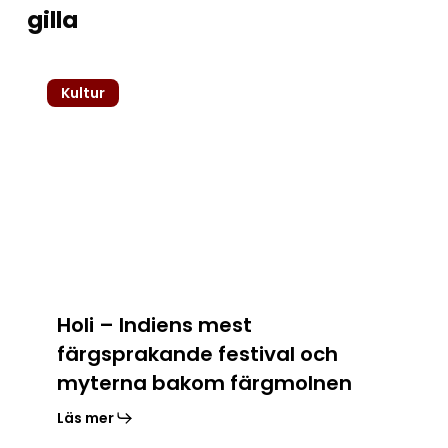
gilla
Holi
Kultur
–
Indiens
mest
färgsprakande
festival
och
myterna
bakom
färgmolnen
Holi – Indiens mest
färgsprakande festival och
myterna bakom färgmolnen
Läs mer