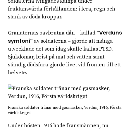
Soldaterna tvingades kämpa under
fruktansvärda förhållanden: i lera, regn och
stank av döda kroppar.
”Verduns
Granaternas oavbrutna dån – kallad
symfoni”
av soldaterna – gjorde att många
utvecklade det som idag skulle kallas PTSD.
Sjukdomar, brist på mat och vatten samt
ständig dödsfara gjorde livet vid fronten till ett
helvete.
Franska soldater tränar med gasmasker, Verdun, 1916, Första
världskriget
Under hösten 1916 hade fransmännen, nu