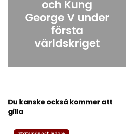
och Kung
George V under
första
världskriget
Du kanske också kommer att
gilla
Kejsar
Statsmän och ledare