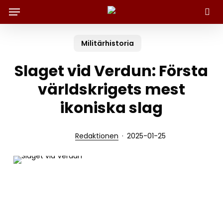
Menu
Skip
to
Sök
main
content
Militärhistoria
Slaget vid Verdun: Första
världskrigets mest
ikoniska slag
Redaktionen
2025-01-25