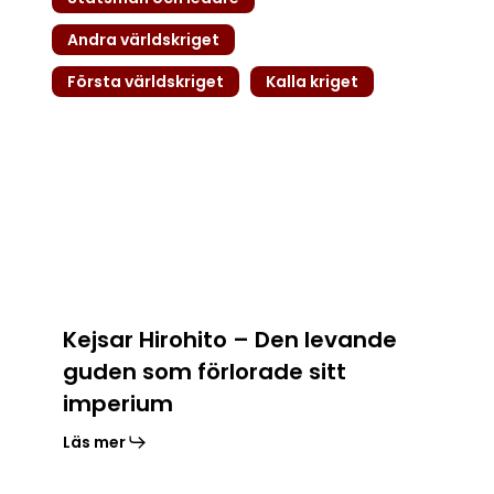
Hirohito
–
Andra världskriget
Den
Första världskriget
Kalla kriget
levande
guden
som
förlorade
sitt
imperium
Kejsar Hirohito – Den levande
guden som förlorade sitt
imperium
Läs mer