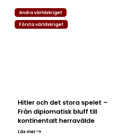
Hitler
Andra världskriget
och
det
Första världskriget
stora
spelet
–
Från
diplomatisk
bluff
till
kontinentalt
herravälde
Hitler och det stora spelet –
Från diplomatisk bluff till
kontinentalt herravälde
Läs mer