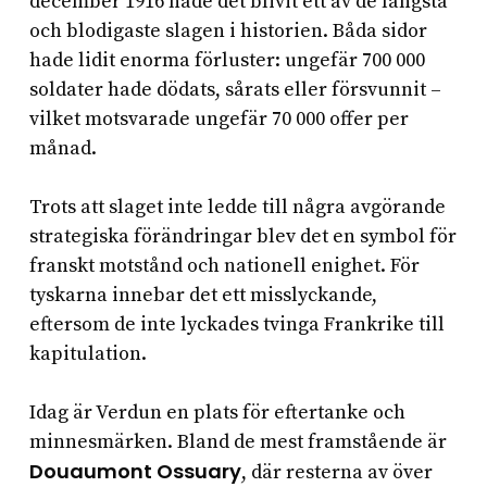
december 1916 hade det blivit ett av de längsta
och blodigaste slagen i historien. Båda sidor
hade lidit enorma förluster: ungefär 700 000
soldater hade dödats, sårats eller försvunnit –
vilket motsvarade ungefär 70 000 offer per
månad.
Trots att slaget inte ledde till några avgörande
strategiska förändringar blev det en symbol för
franskt motstånd och nationell enighet. För
tyskarna innebar det ett misslyckande,
eftersom de inte lyckades tvinga Frankrike till
kapitulation.
Idag är Verdun en plats för eftertanke och
minnesmärken. Bland de mest framstående är
Douaumont Ossuary
, där resterna av över