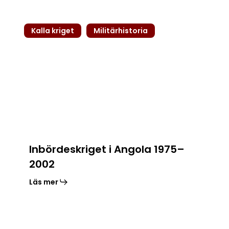
Inbördeskriget
Kalla kriget
Militärhistoria
i
Angola
1975–
2002
Inbördeskriget i Angola 1975–
2002
Läs mer