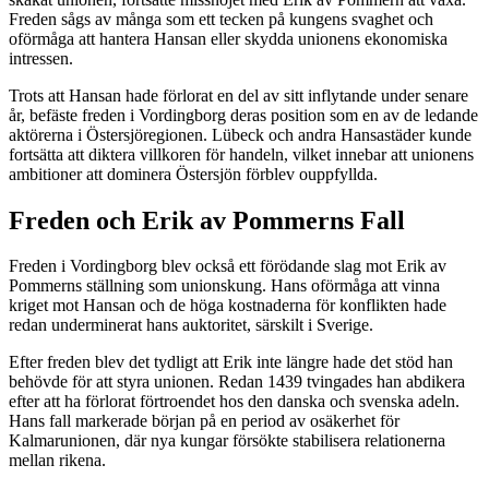
Freden sågs av många som ett tecken på kungens svaghet och
oförmåga att hantera Hansan eller skydda unionens ekonomiska
intressen.
Trots att Hansan hade förlorat en del av sitt inflytande under senare
år, befäste freden i Vordingborg deras position som en av de ledande
aktörerna i Östersjöregionen. Lübeck och andra Hansastäder kunde
fortsätta att diktera villkoren för handeln, vilket innebar att unionens
ambitioner att dominera Östersjön förblev ouppfyllda.
Freden och Erik av Pommerns Fall
Freden i Vordingborg blev också ett förödande slag mot Erik av
Pommerns ställning som unionskung. Hans oförmåga att vinna
kriget mot Hansan och de höga kostnaderna för konflikten hade
redan underminerat hans auktoritet, särskilt i Sverige.
Efter freden blev det tydligt att Erik inte längre hade det stöd han
behövde för att styra unionen. Redan 1439 tvingades han abdikera
efter att ha förlorat förtroendet hos den danska och svenska adeln.
Hans fall markerade början på en period av osäkerhet för
Kalmarunionen, där nya kungar försökte stabilisera relationerna
mellan rikena.