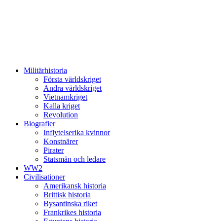
Sök
Menu
Militärhistoria
Första världskriget
Andra världskriget
Vietnamkriget
Kalla kriget
Revolution
Biografier
Inflytelserika kvinnor
Konstnärer
Pirater
Statsmän och ledare
WW2
Civilisationer
Amerikansk historia
Brittisk historia
Bysantinska riket
Frankrikes historia