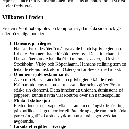
representanter från Kalmarunionen och Hansan möttes för att skriva
under fredsavtalet.
Villkoren i freden
Freden i Vordingborg blev en kompromiss, där båda sidor fick ge
efter på viktiga punkter:
Hansans privilegier
Hansan lyckades återfå många av de handelsprivilegier som
Erik av Pommern hade försökt begränsa. Detta innebar att
Hansan åter kunde handla fritt i unionens städer, inklusive
Stockholm, Visby och Köpenhamn. Hansans ställning som en
ledande ekonomisk aktör i Östersjön förblev därmed intakt.
Unionens självbestämmande
Även om Hansan återfick sina privilegier erkände freden
Kalmarunionens rätt att ta ut vissa tullar och avgifter för att
stärka sin ekonomi. Detta innebar att unionen, åtminstone på
papperet, kunde hävda viss kontroll över sin handelspolitik.
Militärt status quo
Freden innebar en vapenvila snarare än en långsiktig lösning
på konflikten. Ingen territoriell förändring ägde rum, och båda
parter drog tillbaka sina styrkor utan att nå något verkligt
avgörande.
Lokala eftergifter i Sverige