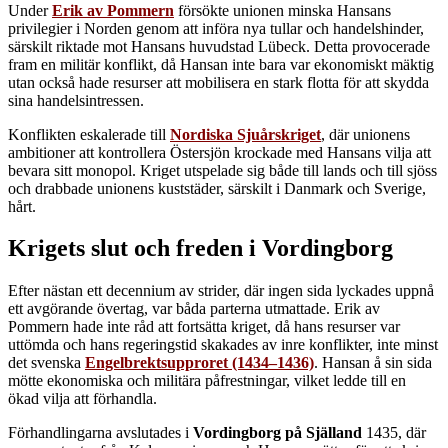
Under
Erik av Pommern
försökte unionen minska Hansans
privilegier i Norden genom att införa nya tullar och handelshinder,
särskilt riktade mot Hansans huvudstad Lübeck. Detta provocerade
fram en militär konflikt, då Hansan inte bara var ekonomiskt mäktig
utan också hade resurser att mobilisera en stark flotta för att skydda
sina handelsintressen.
Konflikten eskalerade till
Nordiska Sjuårskriget
, där unionens
ambitioner att kontrollera Östersjön krockade med Hansans vilja att
bevara sitt monopol. Kriget utspelade sig både till lands och till sjöss
och drabbade unionens kuststäder, särskilt i Danmark och Sverige,
hårt.
Krigets slut och freden i Vordingborg
Efter nästan ett decennium av strider, där ingen sida lyckades uppnå
ett avgörande övertag, var båda parterna utmattade. Erik av
Pommern hade inte råd att fortsätta kriget, då hans resurser var
uttömda och hans regeringstid skakades av inre konflikter, inte minst
det svenska
Engelbrektsupproret (1434–1436)
. Hansan å sin sida
mötte ekonomiska och militära påfrestningar, vilket ledde till en
ökad vilja att förhandla.
Förhandlingarna avslutades i
Vordingborg på Själland
1435, där