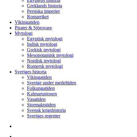
Egyptens historia
Greklands historia
Persiska imperiet
Romarriket
Vikingatiden
Pirater & Sjörovare
Mytologi
Egyptisk mytologi
Indisk mytologi
Grekisk mytologi
Mesopotamisk mytologi
Nordisk mytologi
Romersk mytologi
Sveriges historia
Vikingatiden
Sverige under medeltiden
Folkungatiden
Kalmarunionen
Vasatiden
Stormaktstiden
Svensk krigshistoria
Sveriges regenter
Sök
Menu