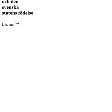
och den
och
den
svenska
svenska
statens födelse
statens
födelse
Läs mer