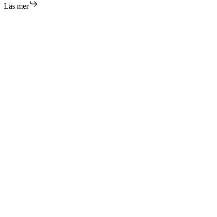
Läs mer
förlorade
allt