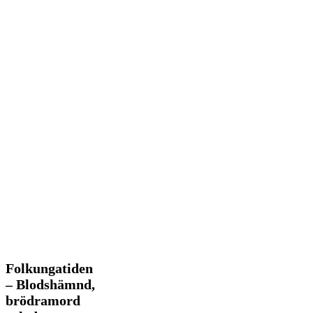
Folkungatiden
Folkungatiden
–
– Blodshämnd,
Blodshämnd,
brödramord
brödramord