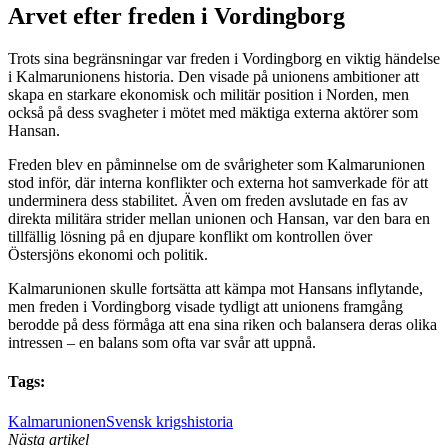
Arvet efter freden i Vordingborg
Trots sina begränsningar var freden i Vordingborg en viktig händelse
i Kalmarunionens historia. Den visade på unionens ambitioner att
skapa en starkare ekonomisk och militär position i Norden, men
också på dess svagheter i mötet med mäktiga externa aktörer som
Hansan.
Freden blev en påminnelse om de svårigheter som Kalmarunionen
stod inför, där interna konflikter och externa hot samverkade för att
underminera dess stabilitet. Även om freden avslutade en fas av
direkta militära strider mellan unionen och Hansan, var den bara en
tillfällig lösning på en djupare konflikt om kontrollen över
Östersjöns ekonomi och politik.
Kalmarunionen skulle fortsätta att kämpa mot Hansans inflytande,
men freden i Vordingborg visade tydligt att unionens framgång
berodde på dess förmåga att ena sina riken och balansera deras olika
intressen – en balans som ofta var svår att uppnå.
Tags:
Kalmarunionen
Svensk krigshistoria
Nästa artikel