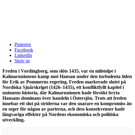
Pinterest
Facebook
LinkedIn
Skriv ut
Freden i Vordingborg, som slöts 1435, var en milstolpe i
Kalmarunionens kamp mot Hansan under den turbulenta tiden
för Erik av Pommerns regering. Freden markerade slutet på
Nordiska Sjuårskriget (1426–1435), ett konfliktfyllt kapitel i
unionens historia, där Kalmarunionen hade försökt bryta
Hansans dominans över handeln i Östersjön. Trots att freden
innebar ett slut på striderna var den snarare en kompromiss än
en seger för någon av parterna, och dess konsekvenser hade
långvariga effekter på Nordens ekonomiska och politiska
utveckling.