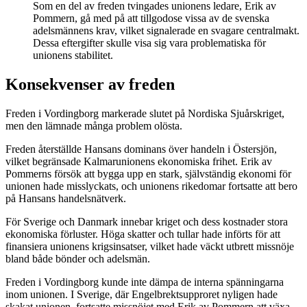
Som en del av freden tvingades unionens ledare, Erik av
Pommern, gå med på att tillgodose vissa av de svenska
adelsmännens krav, vilket signalerade en svagare centralmakt.
Dessa eftergifter skulle visa sig vara problematiska för
unionens stabilitet.
Konsekvenser av freden
Freden i Vordingborg markerade slutet på Nordiska Sjuårskriget,
men den lämnade många problem olösta.
Freden återställde Hansans dominans över handeln i Östersjön,
vilket begränsade Kalmarunionens ekonomiska frihet. Erik av
Pommerns försök att bygga upp en stark, självständig ekonomi för
unionen hade misslyckats, och unionens rikedomar fortsatte att bero
på Hansans handelsnätverk.
För Sverige och Danmark innebar kriget och dess kostnader stora
ekonomiska förluster. Höga skatter och tullar hade införts för att
finansiera unionens krigsinsatser, vilket hade väckt utbrett missnöje
bland både bönder och adelsmän.
Freden i Vordingborg kunde inte dämpa de interna spänningarna
inom unionen. I Sverige, där Engelbrektsupproret nyligen hade
skakat unionen, fortsatte missnöjet med Erik av Pommern att växa.