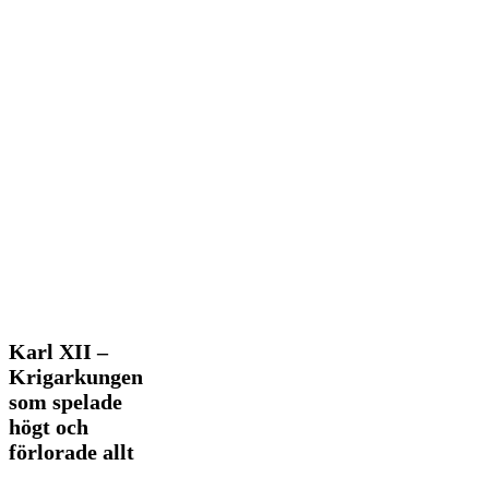
Karl
Karl XII –
XII
Krigarkungen
–
som spelade
Krigarkungen
högt och
som
spelade
förlorade allt
högt
och